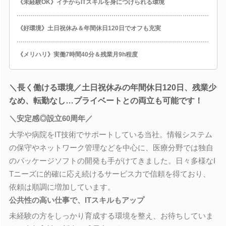
《未経験OK》イチからITスキルを身につけられる環境
《好環境》土日祝休み＆年間休日120日でオフも充実
《メリハリ》実働7時間40分＆残業月9h程度
＼長く働ける環境／土日祝休みの年間休日120日、残業少
なめ、転勤なし…プライベートとの両立も可能です！
＼安定感◎設立60周年／
大学や病院をIT技術でサポートしている当社。情報システム
の保守やネットワーク管理などを中心に、医療分野では独自
のパッケージソフトの開発も手がけてきました。日々多様なI
Tニーズに的確に応え続けるサービス力で信頼を得ており、
依頼は順調に増加しています。
公共性の高い仕事で、ITスキルもアップ
未経験の方をしっかり育成する環境を整え、お待ちしていま