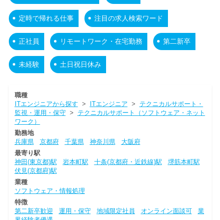
定時で帰れる仕事
注目の求人検索ワード
正社員
リモートワーク・在宅勤務
第二新卒
未経験
土日祝日休み
職種
ITエンジニアから探す
>
ITエンジニア
>
テクニカルサポート・
監視・運用・保守
>
テクニカルサポート（ソフトウェア・ネット
ワーク）
勤務地
兵庫県
京都府
千葉県
神奈川県
大阪府
最寄り駅
神田(東京都)駅
岩本町駅
十条(京都府・近鉄線)駅
堺筋本町駅
伏見(京都府)駅
業種
ソフトウェア・情報処理
特徴
第二新卒歓迎
運用・保守
地域限定社員
オンライン面談可
業
界経験者優遇