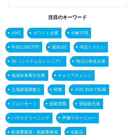
注目のキーワード
40代
ホワイト企業
年齢不問
年収1,000万円
週休3日
内定とりたい
SE（システムエンジニア）
地元の有名企業
地域未来牽引企業
キャリアチェンジ
土地家屋調査士
関東
20代 初めて転職
フルリモート
技術営業
登録販売者
ハウスクリーニング
声優マネージャー
鉄道乗務員・船舶乗務員
化粧品