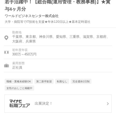
若手活躍中！【総合職(運用管理・教務事務)】★賞
与4ヶ月分
ワールドビジネスセンター株式会社
大学・病院等でIT技術を支援★年休120日以上★基本定時退社
勤務地
千葉県、東京都、神奈川県、愛知県、三重県、滋賀県、京都府、
大阪府、兵庫県
初年度年収
300万～450万円
雇用形態
正社員
職種・業種未経験OK
第二新卒歓迎
転勤なし
完全週休2日制
女性のおしごと掲載中
出展決定！