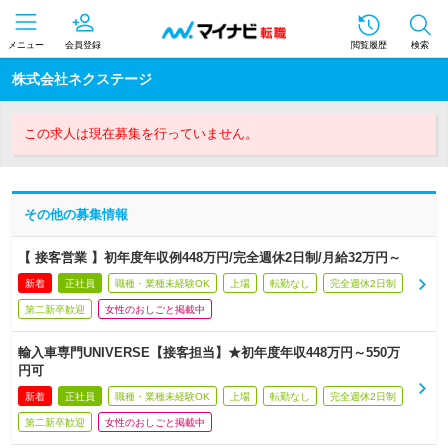
メニュー
会員登録
閲覧履歴
検索
株式会社ネクステージ
この求人は現在募集を行っていません。
その他の募集情報
【 接客営業 】初年度年収例448万円/完全週休2日制/月給32万円～
新着
正社員
職種・業種未経験OK
上場
転勤なし
完全週休2日制
第二新卒歓迎
女性のおしごと掲載中
輸入車専門UNIVERSE【接客担当】★初年度年収448万円～550万
円可
新着
正社員
職種・業種未経験OK
上場
転勤なし
完全週休2日制
第二新卒歓迎
女性のおしごと掲載中