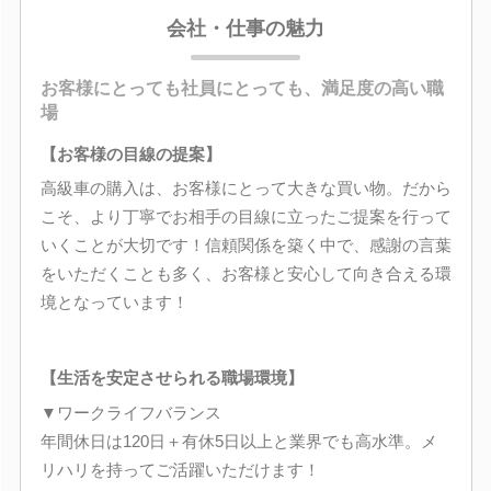
会社・仕事の魅力
お客様にとっても社員にとっても、満足度の高い職
場
【お客様の目線の提案】
高級車の購入は、お客様にとって大きな買い物。だから
こそ、より丁寧でお相手の目線に立ったご提案を行って
いくことが大切です！信頼関係を築く中で、感謝の言葉
をいただくことも多く、お客様と安心して向き合える環
境となっています！
【生活を安定させられる職場環境】
▼ワークライフバランス
年間休日は120日＋有休5日以上と業界でも高水準。メ
リハリを持ってご活躍いただけます！