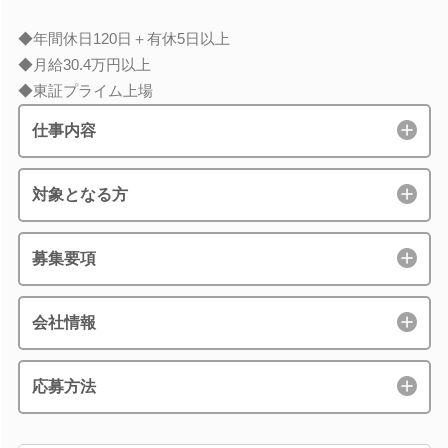
◆年間休日120日＋有休5日以上
◆月給30.4万円以上
◆東証プライム上場
仕事内容
対象となる方
募集要項
会社情報
応募方法