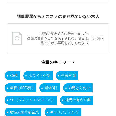
閲覧履歴からオススメのまだ見ていない求人
情報の読み込みに失敗しました。
画面の更新をしても表示されない場合は、しばらく
経ってから再度お試しください。
注目のキーワード
40代
ホワイト企業
年齢不問
年収1,000万円
週休3日
内定とりたい
SE（システムエンジニア）
地元の有名企業
地域未来牽引企業
キャリアチェンジ