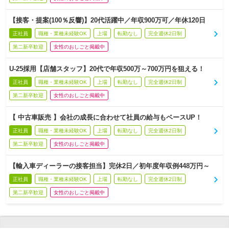
【接客・提案(100％反響)】20代活躍中／年収900万可／年休120日
正社員
職種・業種未経験OK
上場
転勤なし
完全週休2日制
第二新卒歓迎
女性のおしごと掲載中
U‐25採用【店舗スタッフ】20代で年収500万～700万円を狙える！
正社員
職種・業種未経験OK
上場
転勤なし
完全週休2日制
第二新卒歓迎
女性のおしごと掲載中
【 中古車販売 】会社の成長に合わせて社員の給与もベースUP！
正社員
職種・業種未経験OK
上場
転勤なし
完全週休2日制
第二新卒歓迎
女性のおしごと掲載中
【輸入車ディーラーの接客担当】完休2日／初年度年収例448万円～
正社員
職種・業種未経験OK
上場
転勤なし
完全週休2日制
第二新卒歓迎
女性のおしごと掲載中