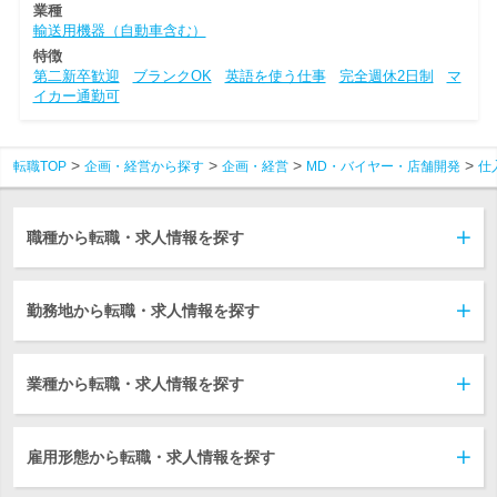
業種
輸送用機器（自動車含む）
特徴
第二新卒歓迎
ブランクOK
英語を使う仕事
完全週休2日制
マ
イカー通勤可
転職TOP
企画・経営から探す
企画・経営
MD・バイヤー・店舗開発
仕
職種から転職・求人情報を探す
勤務地から転職・求人情報を探す
業種から転職・求人情報を探す
雇用形態から転職・求人情報を探す