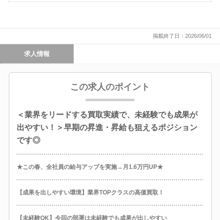
掲載終了日：2026/06/01
求人情報
この求人のポイント
＜業界をリードする買取実績で、未経験でも成果が
出やすい！＞早期の昇進・昇給も狙えるポジション
です◎
★この春、全社員の給与アップを実施→月1.6万円UP★
【成果を出しやすい環境】業界TOPクラスの高価買取！
【未経験OK】今回の部署は未経験でも成果が出しやすい