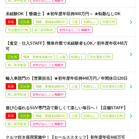
第二新卒歓迎
女性のおしごと掲載中
未経験OK【 整備士 】★初年度年収例400万円～ ★転勤なしOK
新着
正社員
職種・業種未経験OK
上場
転勤なし
学歴不問
完全週休2日制
第二新卒歓迎
女性のおしごと掲載中
【査定・仕入STAFF】簡単作業で未経験者もOK／初年度年収448万
可
正社員
職種・業種未経験OK
上場
転勤なし
完全週休2日制
第二新卒歓迎
女性のおしごと掲載中
輸入車部門の【営業担当】★初年度年収例448万円／年間休日120日
新着
正社員
職種・業種未経験OK
上場
転勤なし
完全週休2日制
第二新卒歓迎
女性のおしごと掲載中
遊び心溢れるSUV専門店で新しくて楽しい毎日へ！【店舗STAFF】
新着
正社員
職種・業種未経験OK
上場
転勤なし
完全週休2日制
第二新卒歓迎
女性のおしごと掲載中
クルマ好き採用実施中！【セールススタッフ】初年度年収448万可