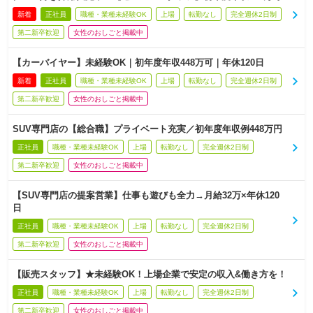
新着
正社員
職種・業種未経験OK
上場
転勤なし
完全週休2日制
第二新卒歓迎
女性のおしごと掲載中
【カーバイヤー】未経験OK｜初年度年収448万可｜年休120日
新着
正社員
職種・業種未経験OK
上場
転勤なし
完全週休2日制
第二新卒歓迎
女性のおしごと掲載中
SUV専門店の【総合職】プライベート充実／初年度年収例448万円
正社員
職種・業種未経験OK
上場
転勤なし
完全週休2日制
第二新卒歓迎
女性のおしごと掲載中
【SUV専門店の提案営業】仕事も遊びも全力→月給32万×年休120
日
正社員
職種・業種未経験OK
上場
転勤なし
完全週休2日制
第二新卒歓迎
女性のおしごと掲載中
【販売スタッフ】★未経験OK！上場企業で安定の収入&働き方を！
正社員
職種・業種未経験OK
上場
転勤なし
完全週休2日制
第二新卒歓迎
女性のおしごと掲載中