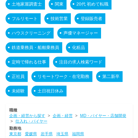
土地家屋調査士
関東
20代 初めて転職
フルリモート
技術営業
登録販売者
ハウスクリーニング
声優マネージャー
鉄道乗務員・船舶乗務員
化粧品
定時で帰れる仕事
注目の求人検索ワード
正社員
リモートワーク・在宅勤務
第二新卒
未経験
土日祝日休み
職種
企画・経営から探す
>
企画・経営
>
MD・バイヤー・店舗開発
>
仕入れ・バイヤー
勤務地
東京都
愛媛県
岩手県
埼玉県
福岡県