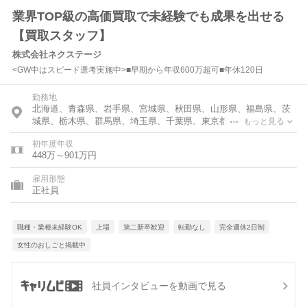
業界TOP級の高価買取で未経験でも成果を出せる
【買取スタッフ】
株式会社ネクステージ
<GW中はスピード選考実施中>■早期から年収600万超可■年休120日
勤務地
北海道、青森県、岩手県、宮城県、秋田県、山形県、福島県、茨
城県、栃木県、群馬県、埼玉県、千葉県、東京都、神奈川県、富
もっと見る
山県、石川県、福井県、新潟県、山梨県、長野県、岐阜県、静岡
初年度年収
県、愛知県、三重県、滋賀県、京都府、大阪府、兵庫県、奈良
448万～901万円
県、和歌山県、鳥取県、島根県、岡山県、広島県、山口県、徳島
県、香川県、愛媛県、高知県、福岡県、佐賀県、長崎県、熊本
雇用形態
県、大分県、宮崎県、鹿児島県、沖縄県
正社員
職種・業種未経験OK
上場
第二新卒歓迎
転勤なし
完全週休2日制
女性のおしごと掲載中
社員インタビューを動画で見る