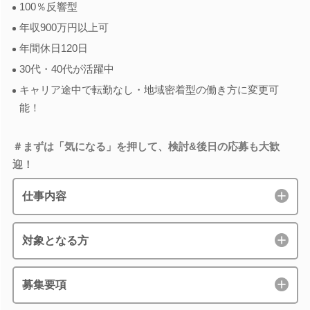
100％反響型
年収900万円以上可
年間休日120日
30代・40代が活躍中
キャリア途中で転勤なし・地域密着型の働き方に変更可
能！
＃まずは「気になる」を押して、検討&後日の応募も大歓
迎！
仕事内容
対象となる方
募集要項