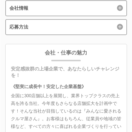
会社情報
応募方法
会社・仕事の魅力
安定感抜群の上場企業で、あなたらしいチャレンジ
を！
《堅実に成長中！安定した企業基盤》
全国に300店舗以上を展開し、業界トップクラスの売上
高を誇る当社。今年度もさらなる店舗拡大を計画中で
す！そんな当社が目指しているのは『みんなに愛される
クルマ屋さん』。お客様はもちろん、従業員や地域の皆
様など、すべての方々に喜ばれる企業づくりを行ってい