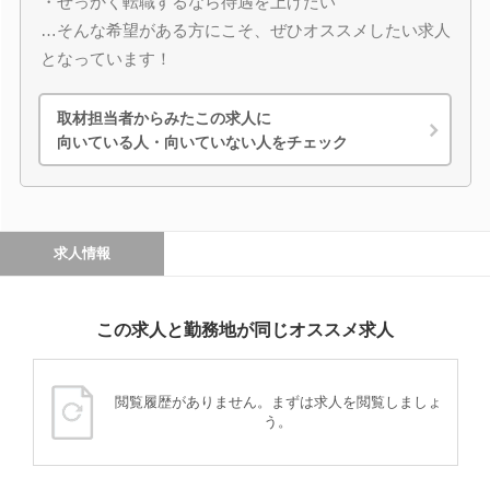
・せっかく転職するなら待遇を上げたい
…そんな希望がある方にこそ、ぜひオススメしたい求人
となっています！
取材担当者からみたこの求人に
向いている人・向いていない人をチェック
求人情報
この求人と勤務地が同じオススメ求人
閲覧履歴がありません。まずは求人を閲覧しましょ
う。