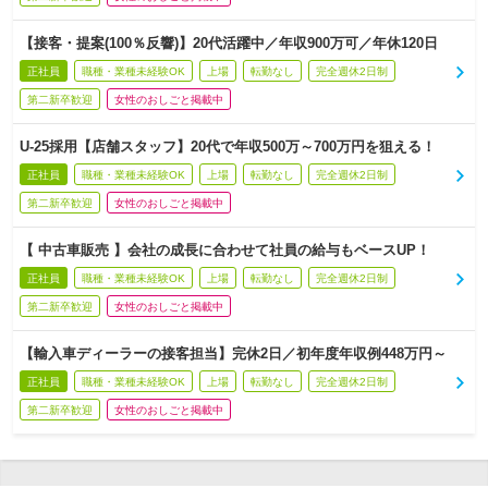
【接客・提案(100％反響)】20代活躍中／年収900万可／年休120日
正社員
職種・業種未経験OK
上場
転勤なし
完全週休2日制
第二新卒歓迎
女性のおしごと掲載中
U‐25採用【店舗スタッフ】20代で年収500万～700万円を狙える！
正社員
職種・業種未経験OK
上場
転勤なし
完全週休2日制
第二新卒歓迎
女性のおしごと掲載中
【 中古車販売 】会社の成長に合わせて社員の給与もベースUP！
正社員
職種・業種未経験OK
上場
転勤なし
完全週休2日制
第二新卒歓迎
女性のおしごと掲載中
【輸入車ディーラーの接客担当】完休2日／初年度年収例448万円～
正社員
職種・業種未経験OK
上場
転勤なし
完全週休2日制
第二新卒歓迎
女性のおしごと掲載中