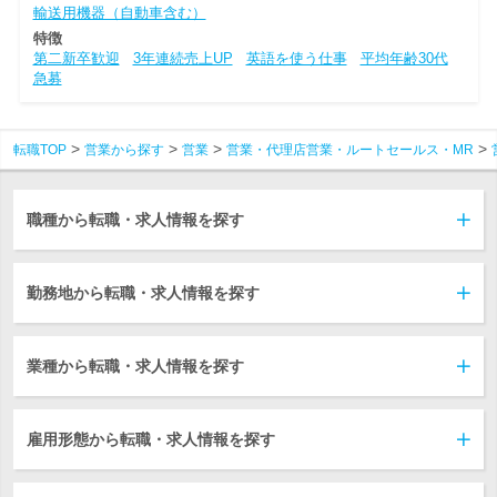
輸送用機器（自動車含む）
特徴
第二新卒歓迎
3年連続売上UP
英語を使う仕事
平均年齢30代
急募
転職TOP
営業から探す
営業
営業・代理店営業・ルートセールス・MR
職種から転職・求人情報を探す
勤務地から転職・求人情報を探す
業種から転職・求人情報を探す
雇用形態から転職・求人情報を探す