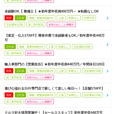
第二新卒歓迎
女性のおしごと掲載中
未経験OK【 整備士 】★初年度年収例400万円～ ★転勤なしOK
新着
正社員
職種・業種未経験OK
上場
転勤なし
学歴不問
完全週休2日制
第二新卒歓迎
女性のおしごと掲載中
【査定・仕入STAFF】簡単作業で未経験者もOK／初年度年収448万
可
正社員
職種・業種未経験OK
上場
転勤なし
完全週休2日制
第二新卒歓迎
女性のおしごと掲載中
輸入車部門の【営業担当】★初年度年収例448万円／年間休日120日
新着
正社員
職種・業種未経験OK
上場
転勤なし
完全週休2日制
第二新卒歓迎
女性のおしごと掲載中
遊び心溢れるSUV専門店で新しくて楽しい毎日へ！【店舗STAFF】
新着
正社員
職種・業種未経験OK
上場
転勤なし
完全週休2日制
第二新卒歓迎
女性のおしごと掲載中
クルマ好き採用実施中！【セールススタッフ】初年度年収448万可