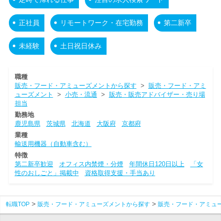
正社員
リモートワーク・在宅勤務
第二新卒
未経験
土日祝日休み
職種
販売・フード・アミューズメントから探す
>
販売・フード・アミ
ューズメント
>
小売・流通
>
販売・販売アドバイザー・売り場
担当
勤務地
鹿児島県
茨城県
北海道
大阪府
京都府
業種
輸送用機器（自動車含む）
特徴
第二新卒歓迎
オフィス内禁煙・分煙
年間休日120日以上
「女
性のおしごと」掲載中
資格取得支援・手当あり
転職TOP
販売・フード・アミューズメントから探す
販売・フード・アミュ