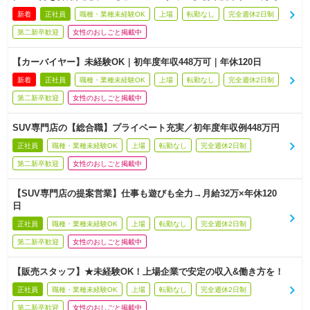
新着
正社員
職種・業種未経験OK
上場
転勤なし
完全週休2日制
第二新卒歓迎
女性のおしごと掲載中
【カーバイヤー】未経験OK｜初年度年収448万可｜年休120日
新着
正社員
職種・業種未経験OK
上場
転勤なし
完全週休2日制
第二新卒歓迎
女性のおしごと掲載中
SUV専門店の【総合職】プライベート充実／初年度年収例448万円
正社員
職種・業種未経験OK
上場
転勤なし
完全週休2日制
第二新卒歓迎
女性のおしごと掲載中
【SUV専門店の提案営業】仕事も遊びも全力→月給32万×年休120
日
正社員
職種・業種未経験OK
上場
転勤なし
完全週休2日制
第二新卒歓迎
女性のおしごと掲載中
【販売スタッフ】★未経験OK！上場企業で安定の収入&働き方を！
正社員
職種・業種未経験OK
上場
転勤なし
完全週休2日制
第二新卒歓迎
女性のおしごと掲載中