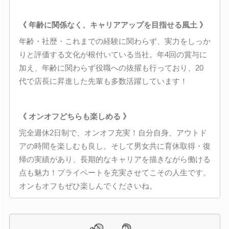
《 年齢に関係なく、キャリアアップを目指せる風土 》
年齢・社歴・これまでの経験に関わらず、実力をしっか
りと評価する文化が根付いている当社。年4回の賞与に
加え、年齢に関わらず役職への抜擢も行っており、20
代で店長に昇進した先輩も多数活躍しています！
《 オンオフどちらも楽しめる 》
完全週休2日制で、オンオフ充実！自分自身、アウトド
アの時間を楽しむも良し。そして男女共に育休取得・復
帰の実績があり、長期的なキャリアを描きながら働ける
点も魅力！プライベートを充実させてこその人生です。
オンもオフもぜひ楽しんでくださいね。