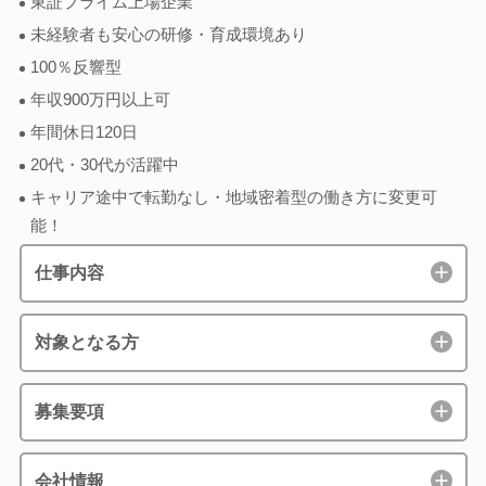
東証プライム上場企業
未経験者も安心の研修・育成環境あり
100％反響型
年収900万円以上可
年間休日120日
20代・30代が活躍中
キャリア途中で転勤なし・地域密着型の働き方に変更可
能！
仕事内容
対象となる方
募集要項
会社情報