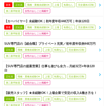
新着
正社員
職種・業種未経験OK
上場
転勤なし
完全週休2日制
第二新卒歓迎
女性のおしごと掲載中
【カーバイヤー】未経験OK｜初年度年収448万可｜年休120日
新着
正社員
職種・業種未経験OK
上場
転勤なし
完全週休2日制
第二新卒歓迎
女性のおしごと掲載中
SUV専門店の【総合職】プライベート充実／初年度年収例448万円
正社員
職種・業種未経験OK
上場
転勤なし
完全週休2日制
第二新卒歓迎
女性のおしごと掲載中
【SUV専門店の提案営業】仕事も遊びも全力→月給32万×年休120
日
正社員
職種・業種未経験OK
上場
転勤なし
完全週休2日制
第二新卒歓迎
女性のおしごと掲載中
【販売スタッフ】★未経験OK！上場企業で安定の収入&働き方を！
正社員
職種・業種未経験OK
上場
転勤なし
完全週休2日制
第二新卒歓迎
女性のおしごと掲載中