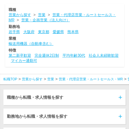
職種
営業から探す
>
営業
>
営業・代理店営業・ルートセールス・
MR
>
営業・企画営業（法人向け）
勤務地
岩手県
大阪府
東京都
愛媛県
熊本県
業種
輸送用機器（自動車含む）
特徴
第二新卒歓迎
完全週休2日制
平均年齢30代
社会人未経験歓迎
マイカー通勤可
転職TOP
営業から探す
営業
営業・代理店営業・ルートセールス・MR
職種から転職・求人情報を探す
勤務地から転職・求人情報を探す