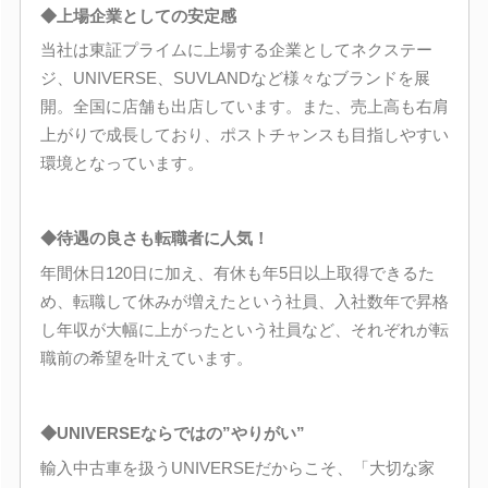
◆上場企業としての安定感
当社は東証プライムに上場する企業としてネクステー
ジ、UNIVERSE、SUVLANDなど様々なブランドを展
開。全国に店舗も出店しています。また、売上高も右肩
上がりで成長しており、ポストチャンスも目指しやすい
環境となっています。
◆待遇の良さも転職者に人気！
年間休日120日に加え、有休も年5日以上取得できるた
め、転職して休みが増えたという社員、入社数年で昇格
し年収が大幅に上がったという社員など、それぞれが転
職前の希望を叶えています。
◆UNIVERSEならではの”やりがい”
輸入中古車を扱うUNIVERSEだからこそ、「大切な家