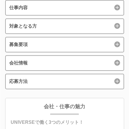
仕事内容
対象となる方
募集要項
会社情報
応募方法
会社・仕事の魅力
UNIVERSEで働く3つのメリット！