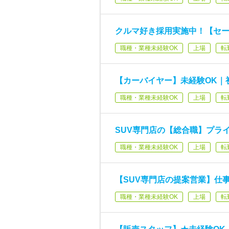
クルマ好き採用実施中！【セー
職種・業種未経験OK
上場
転
【カーバイヤー】未経験OK｜初
職種・業種未経験OK
上場
転
SUV専門店の【総合職】プラ
職種・業種未経験OK
上場
転
【SUV専門店の提案営業】仕事
職種・業種未経験OK
上場
転