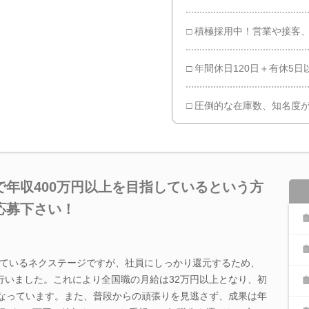
□ 積極採用中！営業や接客
□ 年間休日120日＋有休5
□ 圧倒的な在庫数、知名度
年収400万円以上を目指しているという方
応募下さい！
ているネクステージですが、社員にしっかり還元するため、
行いました。これにより全国職の月給は32万円以上となり、初
になっています。また、普段からの頑張りを見逃さず、成果は年