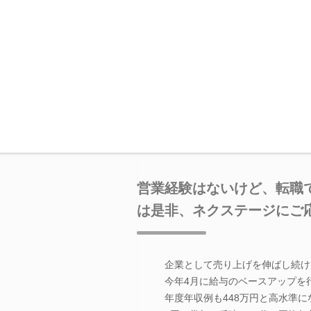
営業経験はないけど、転職で
は是非、ネクステージにご
企業として売り上げを伸ばし続け
今年4月に給与のベースアップを
年度年収例も448万円と高水準