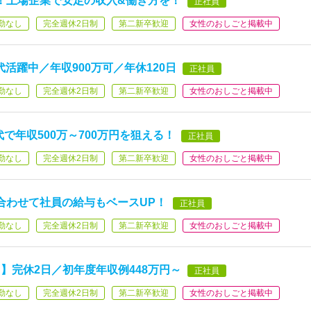
！上場企業で安定の収入&働き方を！
正社員
勤なし
完全週休2日制
第二新卒歓迎
女性のおしごと掲載中
0代活躍中／年収900万可／年休120日
正社員
勤なし
完全週休2日制
第二新卒歓迎
女性のおしごと掲載中
代で年収500万～700万円を狙える！
正社員
勤なし
完全週休2日制
第二新卒歓迎
女性のおしごと掲載中
に合わせて社員の給与もベースUP！
正社員
勤なし
完全週休2日制
第二新卒歓迎
女性のおしごと掲載中
】完休2日／初年度年収例448万円～
正社員
勤なし
完全週休2日制
第二新卒歓迎
女性のおしごと掲載中