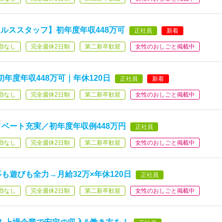
ルススタッフ】初年度年収448万可
正社員
新着
勤なし
完全週休2日制
第二新卒歓迎
女性のおしごと掲載中
年度年収448万可｜年休120日
正社員
新着
勤なし
完全週休2日制
第二新卒歓迎
女性のおしごと掲載中
イベート充実／初年度年収例448万円
正社員
勤なし
完全週休2日制
第二新卒歓迎
女性のおしごと掲載中
も遊びも全力→月給32万×年休120日
正社員
勤なし
完全週休2日制
第二新卒歓迎
女性のおしごと掲載中