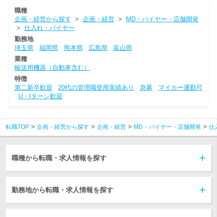
職種
企画・経営から探す
>
企画・経営
>
MD・バイヤー・店舗開発
>
仕入れ・バイヤー
勤務地
埼玉県
福岡県
熊本県
広島県
富山県
業種
輸送用機器（自動車含む）
特徴
第二新卒歓迎
20代の管理職登用実績あり
急募
マイカー通勤可
U・Iターン歓迎
転職TOP
企画・経営から探す
企画・経営
MD・バイヤー・店舗開発
仕
職種から転職・求人情報を探す
勤務地から転職・求人情報を探す