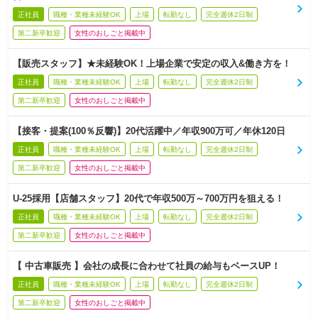
正社員
職種・業種未経験OK
上場
転勤なし
完全週休2日制
第二新卒歓迎
女性のおしごと掲載中
【販売スタッフ】★未経験OK！上場企業で安定の収入&働き方を！
正社員
職種・業種未経験OK
上場
転勤なし
完全週休2日制
第二新卒歓迎
女性のおしごと掲載中
【接客・提案(100％反響)】20代活躍中／年収900万可／年休120日
正社員
職種・業種未経験OK
上場
転勤なし
完全週休2日制
第二新卒歓迎
女性のおしごと掲載中
U‐25採用【店舗スタッフ】20代で年収500万～700万円を狙える！
正社員
職種・業種未経験OK
上場
転勤なし
完全週休2日制
第二新卒歓迎
女性のおしごと掲載中
【 中古車販売 】会社の成長に合わせて社員の給与もベースUP！
正社員
職種・業種未経験OK
上場
転勤なし
完全週休2日制
第二新卒歓迎
女性のおしごと掲載中