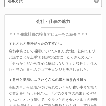
応募方法
会社・仕事の魅力
＊＊＊先輩社員の検査デビューをご紹介＊＊＊
▼もともと事務だったのですが…
店舗事務として活躍していたNさん(女性)。社内でも“人
と話すことが上手”と好評な彼女に、たくさんの人が
「せっかくだから査定に挑戦しない？」と後押し。仕入
れ担当の仕事へのジョブチェンジを決意しました。
▼意外と奥深い…？たくさんの車と向き合う日々
高級外車から値段がつけられないくらい古い車まで様々
な査定を担当したNさん。「どのクルマの未来も私次第
なんだ」という想いで、クルマと向き会いクルマの未来
を描き続けます。その丁寧な姿勢も功を成し、買取台数