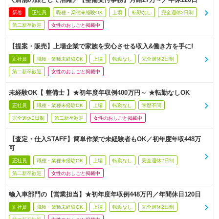
新着
正社員
職種・業種未経験OK
上場
転勤なし
完全週休2日制
第二新卒歓迎
女性のおしごと掲載中
【提案・販売】上場企業で家族を安心させる収入&働き方を手に!
正社員
職種・業種未経験OK
上場
転勤なし
完全週休2日制
第二新卒歓迎
女性のおしごと掲載中
未経験OK【 整備士 】★初年度年収例400万円～ ★転勤なしOK
正社員
職種・業種未経験OK
上場
転勤なし
学歴不問
完全週休2日制
第二新卒歓迎
女性のおしごと掲載中
【査定・仕入STAFF】簡単作業で未経験者もOK／初年度年収448万
可
正社員
職種・業種未経験OK
上場
転勤なし
完全週休2日制
第二新卒歓迎
女性のおしごと掲載中
輸入車部門の【営業担当】★初年度年収例448万円／年間休日120日
正社員
職種・業種未経験OK
上場
転勤なし
完全週休2日制