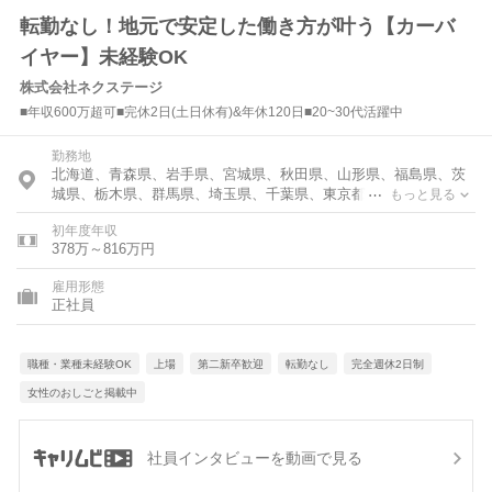
転勤なし！地元で安定した働き方が叶う【カーバ
イヤー】未経験OK
株式会社ネクステージ
■年収600万超可■完休2日(土日休有)&年休120日■20~30代活躍中
勤務地
北海道、青森県、岩手県、宮城県、秋田県、山形県、福島県、茨
城県、栃木県、群馬県、埼玉県、千葉県、東京都、神奈川県、富
もっと見る
山県、石川県、福井県、新潟県、山梨県、長野県、岐阜県、静岡
初年度年収
県、愛知県、三重県、滋賀県、京都府、大阪府、兵庫県、奈良
378万～816万円
県、和歌山県、鳥取県、島根県、岡山県、広島県、山口県、徳島
県、香川県、愛媛県、高知県、福岡県、佐賀県、長崎県、熊本
雇用形態
県、大分県、宮崎県、鹿児島県、沖縄県
正社員
職種・業種未経験OK
上場
第二新卒歓迎
転勤なし
完全週休2日制
女性のおしごと掲載中
社員インタビューを動画で見る