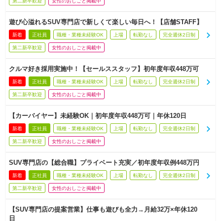
第二新卒歓迎
女性のおしごと掲載中
遊び心溢れるSUV専門店で新しくて楽しい毎日へ！【店舗STAFF】
新着
正社員
職種・業種未経験OK
上場
転勤なし
完全週休2日制
第二新卒歓迎
女性のおしごと掲載中
クルマ好き採用実施中！【セールススタッフ】初年度年収448万可
新着
正社員
職種・業種未経験OK
上場
転勤なし
完全週休2日制
第二新卒歓迎
女性のおしごと掲載中
【カーバイヤー】未経験OK｜初年度年収448万可｜年休120日
新着
正社員
職種・業種未経験OK
上場
転勤なし
完全週休2日制
第二新卒歓迎
女性のおしごと掲載中
SUV専門店の【総合職】プライベート充実／初年度年収例448万円
新着
正社員
職種・業種未経験OK
上場
転勤なし
完全週休2日制
第二新卒歓迎
女性のおしごと掲載中
【SUV専門店の提案営業】仕事も遊びも全力→月給32万×年休120
日