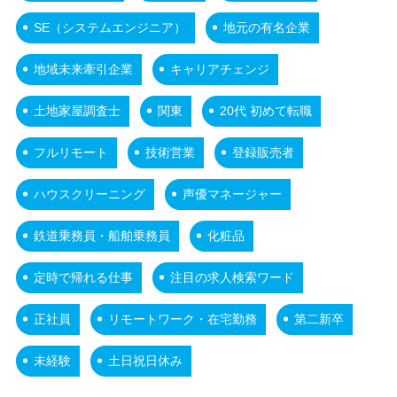
SE（システムエンジニア）
地元の有名企業
地域未来牽引企業
キャリアチェンジ
土地家屋調査士
関東
20代 初めて転職
フルリモート
技術営業
登録販売者
ハウスクリーニング
声優マネージャー
鉄道乗務員・船舶乗務員
化粧品
定時で帰れる仕事
注目の求人検索ワード
正社員
リモートワーク・在宅勤務
第二新卒
未経験
土日祝日休み