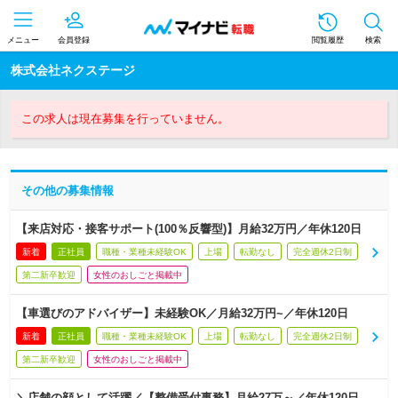
メニュー
会員登録
閲覧履歴
検索
株式会社ネクステージ
この求人は現在募集を行っていません。
その他の募集情報
【来店対応・接客サポート(100％反響型)】月給32万円／年休120日
新着
正社員
職種・業種未経験OK
上場
転勤なし
完全週休2日制
第二新卒歓迎
女性のおしごと掲載中
【車選びのアドバイザー】未経験OK／月給32万円~／年休120日
新着
正社員
職種・業種未経験OK
上場
転勤なし
完全週休2日制
第二新卒歓迎
女性のおしごと掲載中
＼店舗の顔として活躍／【整備受付事務】月給27万～／年休120日