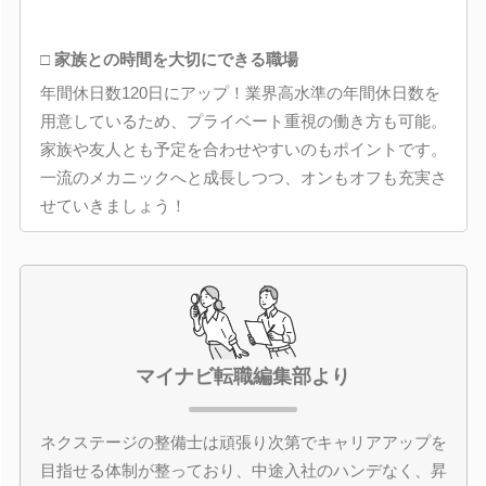
□ 家族との時間を大切にできる職場
年間休日数120日にアップ！業界高水準の年間休日数を
用意しているため、プライベート重視の働き方も可能。
家族や友人とも予定を合わせやすいのもポイントです。
一流のメカニックへと成長しつつ、オンもオフも充実さ
せていきましょう！
マイナビ転職編集部より
ネクステージの整備士は頑張り次第でキャリアアップを
目指せる体制が整っており、中途入社のハンデなく、昇