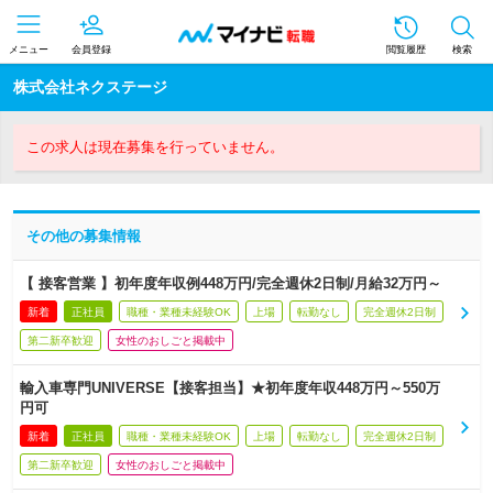
メニュー
会員登録
閲覧履歴
検索
株式会社ネクステージ
この求人は現在募集を行っていません。
その他の募集情報
【 接客営業 】初年度年収例448万円/完全週休2日制/月給32万円～
新着
正社員
職種・業種未経験OK
上場
転勤なし
完全週休2日制
第二新卒歓迎
女性のおしごと掲載中
輸入車専門UNIVERSE【接客担当】★初年度年収448万円～550万
円可
新着
正社員
職種・業種未経験OK
上場
転勤なし
完全週休2日制
第二新卒歓迎
女性のおしごと掲載中