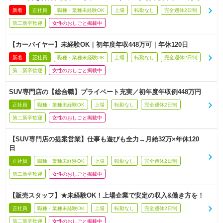
新着
正社員
職種・業種未経験OK
上場
転勤なし
完全週休2日制
第二新卒歓迎
女性のおしごと掲載中
【カーバイヤー】未経験OK｜初年度年収448万可｜年休120日
新着
正社員
職種・業種未経験OK
上場
転勤なし
完全週休2日制
第二新卒歓迎
女性のおしごと掲載中
SUV専門店の【総合職】プライベート充実／初年度年収例448万円
正社員
職種・業種未経験OK
上場
転勤なし
完全週休2日制
第二新卒歓迎
女性のおしごと掲載中
【SUV専門店の提案営業】仕事も遊びも全力→月給32万×年休120
日
正社員
職種・業種未経験OK
上場
転勤なし
完全週休2日制
第二新卒歓迎
女性のおしごと掲載中
【販売スタッフ】★未経験OK！上場企業で安定の収入&働き方を！
正社員
職種・業種未経験OK
上場
転勤なし
完全週休2日制
第二新卒歓迎
女性のおしごと掲載中