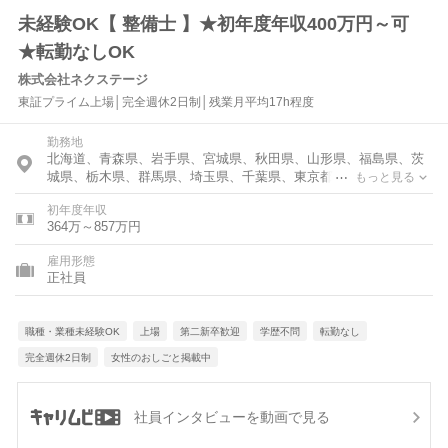
未経験OK【 整備士 】★初年度年収400万円～可
★転勤なしOK
株式会社ネクステージ
東証プライム上場│完全週休2日制│残業月平均17h程度
勤務地
北海道、青森県、岩手県、宮城県、秋田県、山形県、福島県、茨
城県、栃木県、群馬県、埼玉県、千葉県、東京都、神奈川県、富
もっと見る
山県、石川県、福井県、新潟県、山梨県、長野県、岐阜県、静岡
初年度年収
県、愛知県、三重県、滋賀県、京都府、大阪府、兵庫県、奈良
364万～857万円
県、和歌山県、鳥取県、島根県、岡山県、広島県、山口県、徳島
県、香川県、愛媛県、高知県、福岡県、佐賀県、長崎県、熊本
雇用形態
県、大分県、宮崎県、鹿児島県、沖縄県
正社員
職種・業種未経験OK
上場
第二新卒歓迎
学歴不問
転勤なし
完全週休2日制
女性のおしごと掲載中
社員インタビューを動画で見る