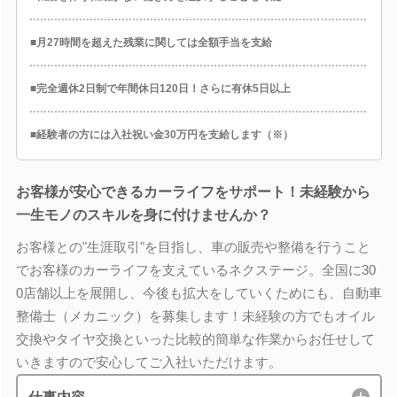
■月27時間を超えた残業に関しては全額手当を支給
■完全週休2日制で年間休日120日！さらに有休5日以上
■経験者の方には入社祝い金30万円を支給します（※）
お客様が安心できるカーライフをサポート！未経験から
一生モノのスキルを身に付けませんか？
お客様との"生涯取引"を目指し、車の販売や整備を行うこと
でお客様のカーライフを支えているネクステージ。全国に30
0店舗以上を展開し、今後も拡大をしていくためにも、自動車
整備士（メカニック）を募集します！未経験の方でもオイル
交換やタイヤ交換といった比較的簡単な作業からお任せして
いきますので安心してご入社いただけます。