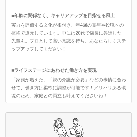
■年齢に関係なく、キャリアアップを目指せる風土
実力を評価する文化が根付き、年4回の賞与や役職への
抜擢で還元しています。中には20代で店長に昇進した
先輩も。プロとして高い意識を持ち、あなたらしくステ
ップアップしてください！
■ライフステージにあわせた働き方を実現
「家族が増えた」「親の介護が必要」などの事情に合わ
せて、働き方は柔軟に調整が可能です！メリハリある環
境のため、家庭との両立も叶えてくださいね！