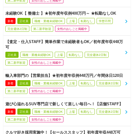
第二新卒歓迎
女性のおしごと掲載中
未経験OK【 整備士 】★初年度年収例400万円～ ★転勤なしOK
新着
正社員
職種・業種未経験OK
上場
転勤なし
学歴不問
完全週休2日制
第二新卒歓迎
女性のおしごと掲載中
【査定・仕入STAFF】簡単作業で未経験者もOK／初年度年収448万
可
正社員
職種・業種未経験OK
上場
転勤なし
完全週休2日制
第二新卒歓迎
女性のおしごと掲載中
輸入車部門の【営業担当】★初年度年収例448万円／年間休日120日
新着
正社員
職種・業種未経験OK
上場
転勤なし
完全週休2日制
第二新卒歓迎
女性のおしごと掲載中
遊び心溢れるSUV専門店で新しくて楽しい毎日へ！【店舗STAFF】
新着
正社員
職種・業種未経験OK
上場
転勤なし
完全週休2日制
第二新卒歓迎
女性のおしごと掲載中
クルマ好き採用実施中！【セールススタッフ】初年度年収448万可