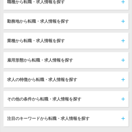
職種から転職・求人情報を探す
勤務地から転職・求人情報を探す
業種から転職・求人情報を探す
雇用形態から転職・求人情報を探す
求人の特徴から転職・求人情報を探す
その他の条件から転職・求人情報を探す
注目のキーワードから転職・求人情報を探す