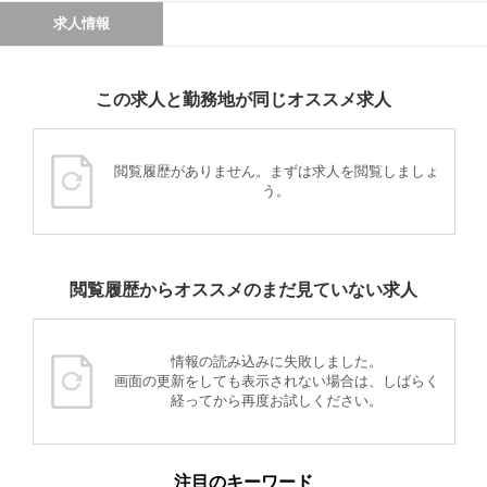
求人情報
この求人と勤務地が同じオススメ求人
閲覧履歴がありません。まずは求人を閲覧しましょ
う。
閲覧履歴からオススメのまだ見ていない求人
情報の読み込みに失敗しました。
画面の更新をしても表示されない場合は、しばらく
経ってから再度お試しください。
注目のキーワード