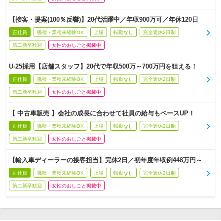
【接客・提案(100％反響)】20代活躍中／年収900万可／年休120日
正社員
職種・業種未経験OK
上場
転勤なし
完全週休2日制
第二新卒歓迎
女性のおしごと掲載中
U‐25採用【店舗スタッフ】20代で年収500万～700万円を狙える！
正社員
職種・業種未経験OK
上場
転勤なし
完全週休2日制
第二新卒歓迎
女性のおしごと掲載中
【 中古車販売 】会社の成長に合わせて社員の給与もベースUP！
正社員
職種・業種未経験OK
上場
転勤なし
完全週休2日制
第二新卒歓迎
女性のおしごと掲載中
【輸入車ディーラーの接客担当】完休2日／初年度年収例448万円～
正社員
職種・業種未経験OK
上場
転勤なし
完全週休2日制
第二新卒歓迎
女性のおしごと掲載中