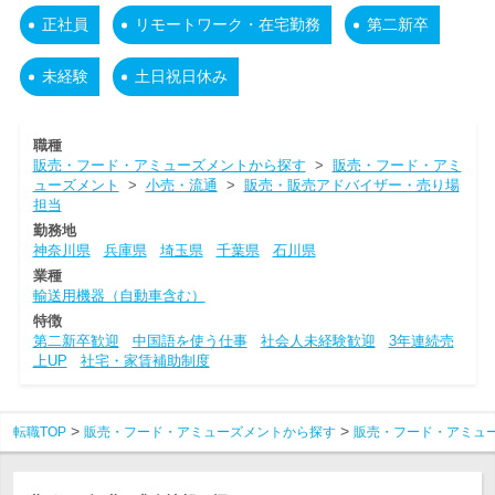
正社員
リモートワーク・在宅勤務
第二新卒
未経験
土日祝日休み
職種
販売・フード・アミューズメントから探す
>
販売・フード・アミ
ューズメント
>
小売・流通
>
販売・販売アドバイザー・売り場
担当
勤務地
神奈川県
兵庫県
埼玉県
千葉県
石川県
業種
輸送用機器（自動車含む）
特徴
第二新卒歓迎
中国語を使う仕事
社会人未経験歓迎
3年連続売
上UP
社宅・家賃補助制度
転職TOP
販売・フード・アミューズメントから探す
販売・フード・アミュ