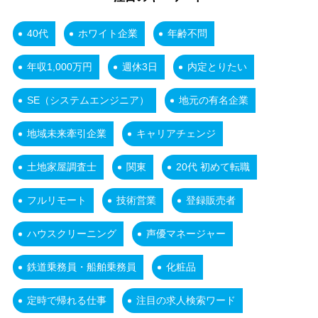
40代
ホワイト企業
年齢不問
年収1,000万円
週休3日
内定とりたい
SE（システムエンジニア）
地元の有名企業
地域未来牽引企業
キャリアチェンジ
土地家屋調査士
関東
20代 初めて転職
フルリモート
技術営業
登録販売者
ハウスクリーニング
声優マネージャー
鉄道乗務員・船舶乗務員
化粧品
定時で帰れる仕事
注目の求人検索ワード