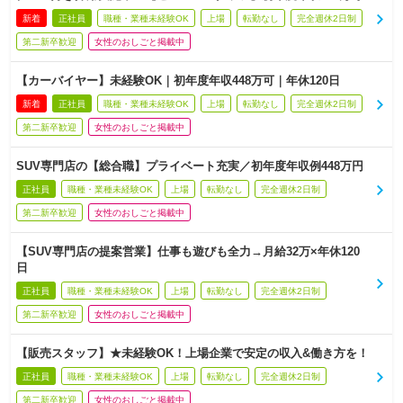
新着
正社員
職種・業種未経験OK
上場
転勤なし
完全週休2日制
第二新卒歓迎
女性のおしごと掲載中
【カーバイヤー】未経験OK｜初年度年収448万可｜年休120日
新着
正社員
職種・業種未経験OK
上場
転勤なし
完全週休2日制
第二新卒歓迎
女性のおしごと掲載中
SUV専門店の【総合職】プライベート充実／初年度年収例448万円
正社員
職種・業種未経験OK
上場
転勤なし
完全週休2日制
第二新卒歓迎
女性のおしごと掲載中
【SUV専門店の提案営業】仕事も遊びも全力→月給32万×年休120
日
正社員
職種・業種未経験OK
上場
転勤なし
完全週休2日制
第二新卒歓迎
女性のおしごと掲載中
【販売スタッフ】★未経験OK！上場企業で安定の収入&働き方を！
正社員
職種・業種未経験OK
上場
転勤なし
完全週休2日制
第二新卒歓迎
女性のおしごと掲載中