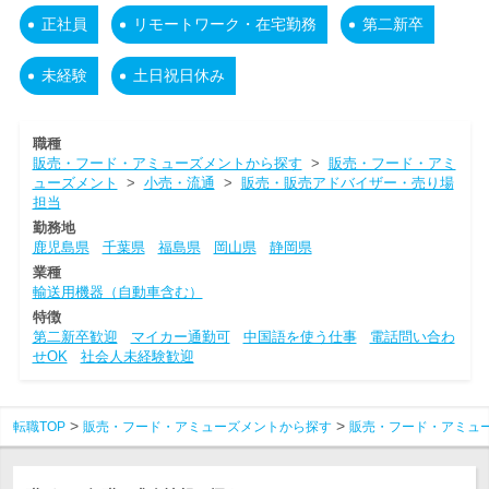
正社員
リモートワーク・在宅勤務
第二新卒
未経験
土日祝日休み
職種
販売・フード・アミューズメントから探す
>
販売・フード・アミ
ューズメント
>
小売・流通
>
販売・販売アドバイザー・売り場
担当
勤務地
鹿児島県
千葉県
福島県
岡山県
静岡県
業種
輸送用機器（自動車含む）
特徴
第二新卒歓迎
マイカー通勤可
中国語を使う仕事
電話問い合わ
せOK
社会人未経験歓迎
転職TOP
販売・フード・アミューズメントから探す
販売・フード・アミュ