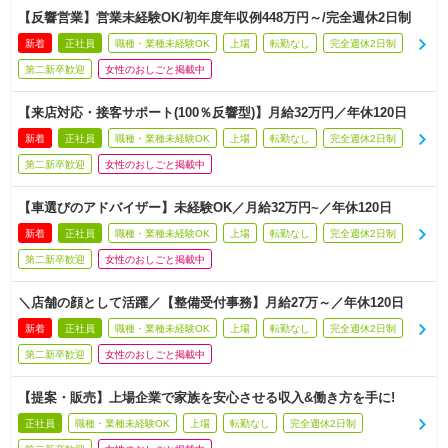
【反響営業】営業未経験OK/初年度年収例448万円～/完全週休2日制
新着
正社員
職種・業種未経験OK
上場
転勤なし
完全週休2日制
第二新卒歓迎
女性のおしごと掲載中
【来店対応・接客サポート(100％反響型)】月給32万円／年休120日
新着
正社員
職種・業種未経験OK
上場
転勤なし
完全週休2日制
第二新卒歓迎
女性のおしごと掲載中
【車選びのアドバイザー】未経験OK／月給32万円~／年休120日
新着
正社員
職種・業種未経験OK
上場
転勤なし
完全週休2日制
第二新卒歓迎
女性のおしごと掲載中
＼店舗の顔として活躍／【整備受付事務】月給27万～／年休120日
新着
正社員
職種・業種未経験OK
上場
転勤なし
完全週休2日制
第二新卒歓迎
女性のおしごと掲載中
【提案・販売】上場企業で家族を安心させる収入&働き方を手に!
正社員
職種・業種未経験OK
上場
転勤なし
完全週休2日制