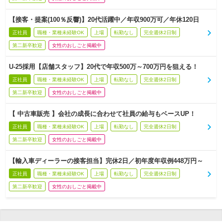
【接客・提案(100％反響)】20代活躍中／年収900万可／年休120日
正社員
職種・業種未経験OK
上場
転勤なし
完全週休2日制
第二新卒歓迎
女性のおしごと掲載中
U‐25採用【店舗スタッフ】20代で年収500万～700万円を狙える！
正社員
職種・業種未経験OK
上場
転勤なし
完全週休2日制
第二新卒歓迎
女性のおしごと掲載中
【 中古車販売 】会社の成長に合わせて社員の給与もベースUP！
正社員
職種・業種未経験OK
上場
転勤なし
完全週休2日制
第二新卒歓迎
女性のおしごと掲載中
【輸入車ディーラーの接客担当】完休2日／初年度年収例448万円～
正社員
職種・業種未経験OK
上場
転勤なし
完全週休2日制
第二新卒歓迎
女性のおしごと掲載中