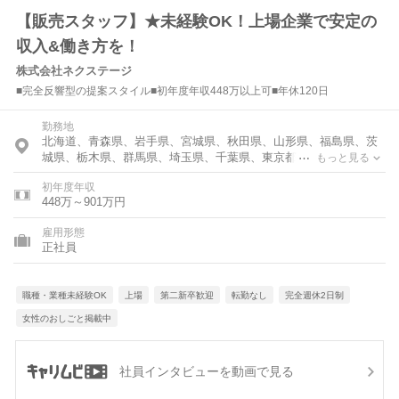
【販売スタッフ】★未経験OK！上場企業で安定の
収入&働き方を！
株式会社ネクステージ
■完全反響型の提案スタイル■初年度年収448万以上可■年休120日
勤務地
北海道、青森県、岩手県、宮城県、秋田県、山形県、福島県、茨
城県、栃木県、群馬県、埼玉県、千葉県、東京都、神奈川県、富
もっと見る
山県、石川県、福井県、新潟県、山梨県、長野県、岐阜県、静岡
初年度年収
県、愛知県、三重県、滋賀県、京都府、大阪府、兵庫県、奈良
448万～901万円
県、和歌山県、鳥取県、島根県、岡山県、広島県、山口県、徳島
県、香川県、愛媛県、高知県、福岡県、佐賀県、長崎県、熊本
雇用形態
県、大分県、宮崎県、鹿児島県、沖縄県
正社員
職種・業種未経験OK
上場
第二新卒歓迎
転勤なし
完全週休2日制
女性のおしごと掲載中
社員インタビューを動画で見る