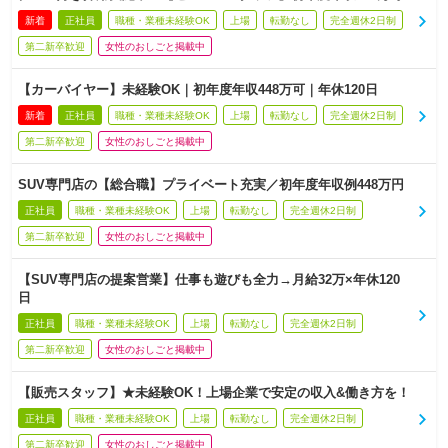
新着
正社員
職種・業種未経験OK
上場
転勤なし
完全週休2日制
第二新卒歓迎
女性のおしごと掲載中
【カーバイヤー】未経験OK｜初年度年収448万可｜年休120日
新着
正社員
職種・業種未経験OK
上場
転勤なし
完全週休2日制
第二新卒歓迎
女性のおしごと掲載中
SUV専門店の【総合職】プライベート充実／初年度年収例448万円
正社員
職種・業種未経験OK
上場
転勤なし
完全週休2日制
第二新卒歓迎
女性のおしごと掲載中
【SUV専門店の提案営業】仕事も遊びも全力→月給32万×年休120
日
正社員
職種・業種未経験OK
上場
転勤なし
完全週休2日制
第二新卒歓迎
女性のおしごと掲載中
【販売スタッフ】★未経験OK！上場企業で安定の収入&働き方を！
正社員
職種・業種未経験OK
上場
転勤なし
完全週休2日制
第二新卒歓迎
女性のおしごと掲載中