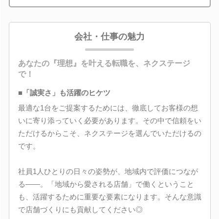
会社・仕事の魅力
あなたの『理想』を叶える転職を、ネクステージ
で！
■「誠実さ」も活躍のヒケツ
最適な1台をご提案するためには、徹底してお客様の想
いに寄り添っていく必要があります。その中で信頼をい
ただけるからこそ、ネクステージを選んでいただけるの
です。
社員1人ひとりの日々の姿勢が、地域内で評価につなが
る――。「地域から愛される店舗」で働くということ
も、活躍するために重要な要素になります。そんな意識
で店舗づくりにも貢献してください◎