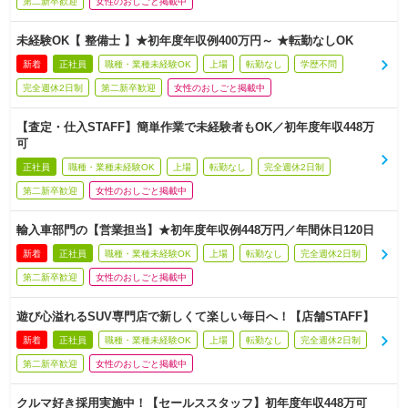
第二新卒歓迎
女性のおしごと掲載中
未経験OK【 整備士 】★初年度年収例400万円～ ★転勤なしOK
新着
正社員
職種・業種未経験OK
上場
転勤なし
学歴不問
完全週休2日制
第二新卒歓迎
女性のおしごと掲載中
【査定・仕入STAFF】簡単作業で未経験者もOK／初年度年収448万
可
正社員
職種・業種未経験OK
上場
転勤なし
完全週休2日制
第二新卒歓迎
女性のおしごと掲載中
輸入車部門の【営業担当】★初年度年収例448万円／年間休日120日
新着
正社員
職種・業種未経験OK
上場
転勤なし
完全週休2日制
第二新卒歓迎
女性のおしごと掲載中
遊び心溢れるSUV専門店で新しくて楽しい毎日へ！【店舗STAFF】
新着
正社員
職種・業種未経験OK
上場
転勤なし
完全週休2日制
第二新卒歓迎
女性のおしごと掲載中
クルマ好き採用実施中！【セールススタッフ】初年度年収448万可