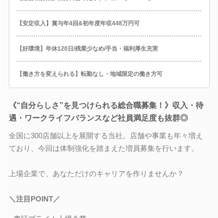
【安定収入】賞与年4回&初年度年収448万円可
【好環境】年休120日/残業少なめ/手当・福利厚生充実
【働き方を変えられる】転勤なし・地域限定の働き方可
《“自分らしさ”を見つけられる総合職募集！》収入・待
遇・ワークライフバランスなど社員満足度も抜群◎
全国に300店舗以上を展開する当社。店舗や事業も年々増え
ており、今回は体制強化を踏まえた増員募集を行います。
上場企業で、あなただけのキャリアを作りませんか？
＼注目POINT／