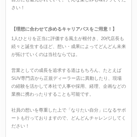
さい！
【理想に合わせて歩めるキャリアパスをご用意！】
1人ひとりを正当に評価する風土が根付き、20代店長も
続々と誕生するほど、想い・成果によってどんどん未来
が拓けていくのは当社ならでは。
営業としての成長を追求する道はもちろん、たとえば
SUV専門店から正規ディーラー店に異動したり、現場
の経験を活かして本社で人事や採用、経理、企画などの
業務に携わったりすることも可能です。
社員の想いを尊重した上で「なりたい自分」になるサポ
ートも行っておりますので、どんどんチャレンジしてく
ださい！