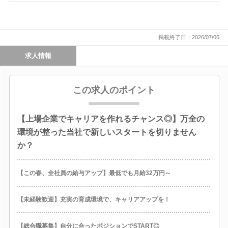
掲載終了日：2026/07/06
求人情報
この求人のポイント
【上場企業でキャリアを作れるチャンス◎】万全の
環境が整った当社で新しいスタートを切りません
か？
【この春、全社員の給与アップ】最低でも月給32万円～
【未経験歓迎】充実の育成環境で、キャリアアップを！
【総合職募集】自分に合ったポジションでSTART◎