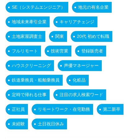
SE（システムエンジニア）
地元の有名企業
地域未来牽引企業
キャリアチェンジ
土地家屋調査士
関東
20代 初めて転職
フルリモート
技術営業
登録販売者
ハウスクリーニング
声優マネージャー
鉄道乗務員・船舶乗務員
化粧品
定時で帰れる仕事
注目の求人検索ワード
正社員
リモートワーク・在宅勤務
第二新卒
未経験
土日祝日休み