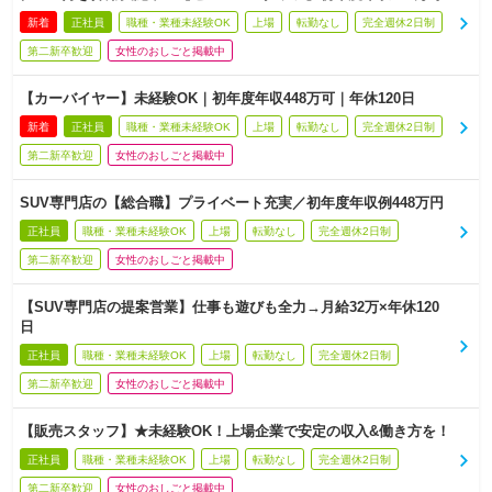
新着
正社員
職種・業種未経験OK
上場
転勤なし
完全週休2日制
第二新卒歓迎
女性のおしごと掲載中
【カーバイヤー】未経験OK｜初年度年収448万可｜年休120日
新着
正社員
職種・業種未経験OK
上場
転勤なし
完全週休2日制
第二新卒歓迎
女性のおしごと掲載中
SUV専門店の【総合職】プライベート充実／初年度年収例448万円
正社員
職種・業種未経験OK
上場
転勤なし
完全週休2日制
第二新卒歓迎
女性のおしごと掲載中
【SUV専門店の提案営業】仕事も遊びも全力→月給32万×年休120
日
正社員
職種・業種未経験OK
上場
転勤なし
完全週休2日制
第二新卒歓迎
女性のおしごと掲載中
【販売スタッフ】★未経験OK！上場企業で安定の収入&働き方を！
正社員
職種・業種未経験OK
上場
転勤なし
完全週休2日制
第二新卒歓迎
女性のおしごと掲載中