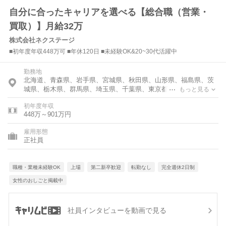
自分に合ったキャリアを選べる【総合職（営業・
買取）】月給32万
株式会社ネクステージ
■初年度年収448万可 ■年休120日 ■未経験OK&20~30代活躍中
勤務地
北海道、青森県、岩手県、宮城県、秋田県、山形県、福島県、茨
城県、栃木県、群馬県、埼玉県、千葉県、東京都、神奈川県、富
もっと見る
山県、石川県、福井県、新潟県、山梨県、長野県、岐阜県、静岡
初年度年収
県、愛知県、三重県、滋賀県、京都府、大阪府、兵庫県、奈良
448万～901万円
県、和歌山県、鳥取県、島根県、岡山県、広島県、山口県、徳島
県、香川県、愛媛県、高知県、福岡県、佐賀県、長崎県、熊本
雇用形態
県、大分県、宮崎県、鹿児島県、沖縄県
正社員
職種・業種未経験OK
上場
第二新卒歓迎
転勤なし
完全週休2日制
女性のおしごと掲載中
社員インタビューを動画で見る