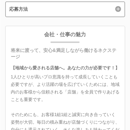
応募方法
会社・仕事の魅力
将来に渡って、安心&満足しながら働けるネクステ
ージ
【地域から愛される店舗へ。あなたの力が必要です！】
1人ひとりが高いプロ意識を持って成長していくことも
必要ですが、より活躍の場を広げていくためには、地域
内のお客様から信頼される「店舗」を全員で作りあげる
ことも重要です。
そのためにも、お客様1組1組と誠実に向き合っていく
姿勢が大切。毎日の積み重ねが店舗づくりにつながり、
自分にも還元されていく。そんな楽しみも味わってくだ