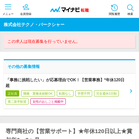
メニュー
会員登録
閲覧履歴
検索
株式会社テクノ・バークシャー
この求人は現在募集を行っていません。
その他の募集情報
「事務に挑戦したい」が応募理由でOK！【営業事務】*年休120日
超
正社員
職種・業種未経験OK
転勤なし
学歴不問
完全週休2日制
第二新卒歓迎
女性のおしごと掲載中
専門商社の【営業サポート】★年休120日以上★賞