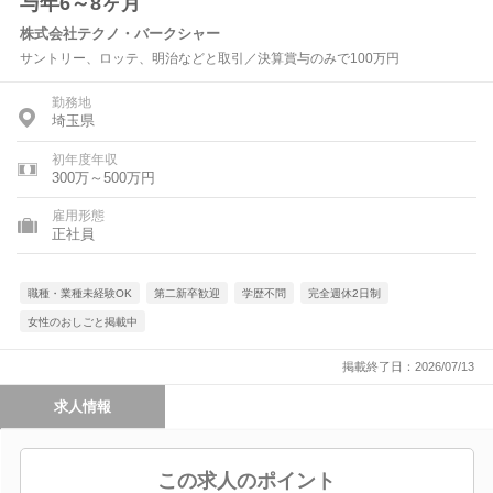
与年6～8ヶ月
株式会社テクノ・バークシャー
サントリー、ロッテ、明治などと取引／決算賞与のみで100万円
勤務地
埼玉県
初年度年収
300万～500万円
雇用形態
正社員
職種・業種未経験OK
第二新卒歓迎
学歴不問
完全週休2日制
女性のおしごと掲載中
掲載終了日：2026/07/13
求人情報
この求人のポイント