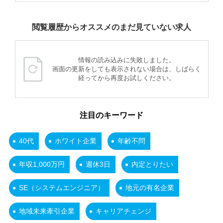
閲覧履歴からオススメのまだ見ていない求人
情報の読み込みに失敗しました。
画面の更新をしても表示されない場合は、しばらく
経ってから再度お試しください。
注目のキーワード
40代
ホワイト企業
年齢不問
年収1,000万円
週休3日
内定とりたい
SE（システムエンジニア）
地元の有名企業
地域未来牽引企業
キャリアチェンジ