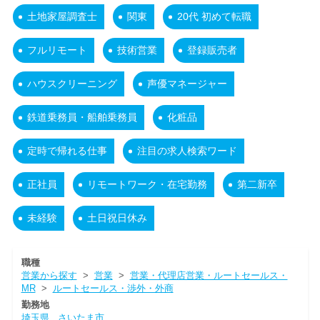
土地家屋調査士
関東
20代 初めて転職
フルリモート
技術営業
登録販売者
ハウスクリーニング
声優マネージャー
鉄道乗務員・船舶乗務員
化粧品
定時で帰れる仕事
注目の求人検索ワード
正社員
リモートワーク・在宅勤務
第二新卒
未経験
土日祝日休み
職種
営業から探す
>
営業
>
営業・代理店営業・ルートセールス・
MR
>
ルートセールス・渉外・外商
勤務地
埼玉県
さいたま市