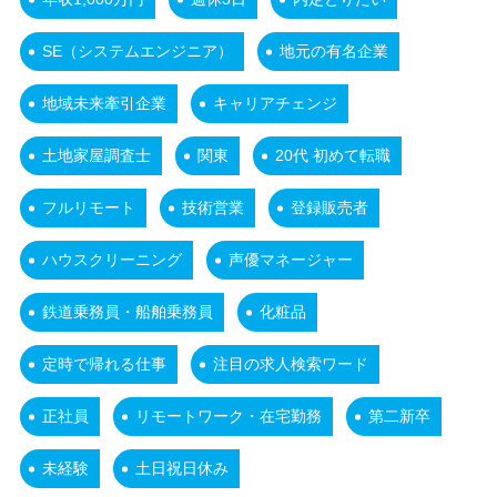
SE（システムエンジニア）
地元の有名企業
地域未来牽引企業
キャリアチェンジ
土地家屋調査士
関東
20代 初めて転職
フルリモート
技術営業
登録販売者
ハウスクリーニング
声優マネージャー
鉄道乗務員・船舶乗務員
化粧品
定時で帰れる仕事
注目の求人検索ワード
正社員
リモートワーク・在宅勤務
第二新卒
未経験
土日祝日休み