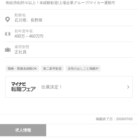
有給消化85％以上！未経験歓迎/上場企業グループ/マイカー通勤可
勤務地
石川県、長野県
初年度年収
400万～460万円
雇用形態
正社員
職種・業種未経験OK
第二新卒歓迎
女性のおしごと掲載中
出展決定！
掲載終了日：2026/07/02
求人情報