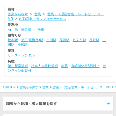
職種
営業から探す
>
営業
>
営業・代理店営業・ルートセールス・
MR
>
内勤営業・カウンターセールス
勤務地
石川県
長野県
小松市
最寄り駅
松本駅
平田(長野県)駅
市田駅
茅野駅
佐久平駅
長野駅
上
田駅
小松駅
業種
リース・レンタル
特徴
第二新卒歓迎
社会人未経験歓迎
急募
有給消化率8割以上
オ
ンライン面談可
転職TOP
営業から探す
営業
営業・代理店営業・ルートセールス・MR
職種から転職・求人情報を探す