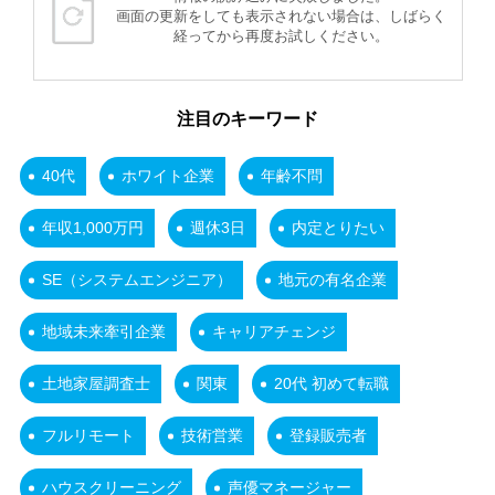
画面の更新をしても表示されない場合は、しばらく
経ってから再度お試しください。
注目のキーワード
40代
ホワイト企業
年齢不問
年収1,000万円
週休3日
内定とりたい
SE（システムエンジニア）
地元の有名企業
地域未来牽引企業
キャリアチェンジ
土地家屋調査士
関東
20代 初めて転職
フルリモート
技術営業
登録販売者
ハウスクリーニング
声優マネージャー