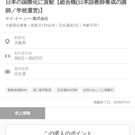
日本の国際化に貢献【総合職(日本語教師養成の講
師／学校運営)】
ケイ.イー.シー.株式会社
大阪限定募集｜残業月15h以内｜完全週休2日｜年齢不問！
勤務地
大阪府
初年度年収
300万～450万円
雇用形態
正社員
業種未経験OK
第二新卒歓迎
完全週休2日制
女性のおしごと掲載中
掲載終了日：2026/07/13
求人情報
この求人のポイント