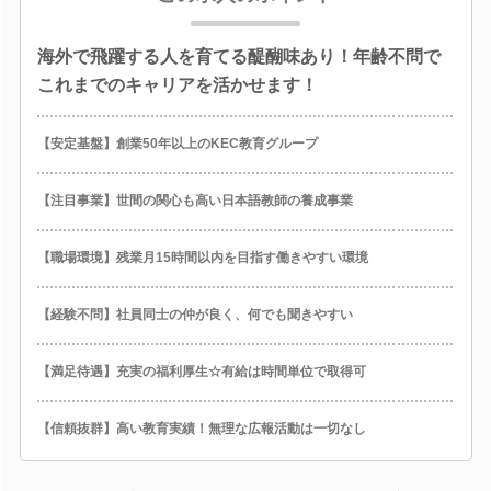
海外で飛躍する人を育てる醍醐味あり！年齢不問で
これまでのキャリアを活かせます！
【安定基盤】創業50年以上のKEC教育グループ
【注目事業】世間の関心も高い日本語教師の養成事業
【職場環境】残業月15時間以内を目指す働きやすい環境
【経験不問】社員同士の仲が良く、何でも聞きやすい
【満足待遇】充実の福利厚生☆有給は時間単位で取得可
【信頼抜群】高い教育実績！無理な広報活動は一切なし