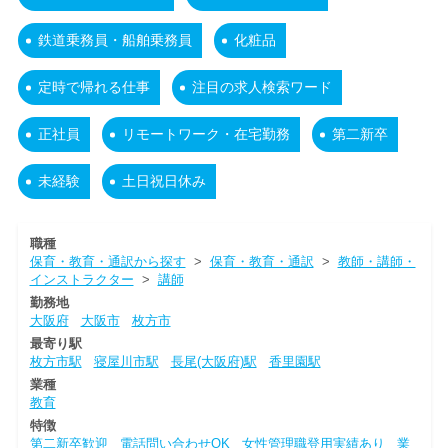
鉄道乗務員・船舶乗務員
化粧品
定時で帰れる仕事
注目の求人検索ワード
正社員
リモートワーク・在宅勤務
第二新卒
未経験
土日祝日休み
職種
保育・教育・通訳から探す
>
保育・教育・通訳
>
教師・講師・
インストラクター
>
講師
勤務地
大阪府
大阪市
枚方市
最寄り駅
枚方市駅
寝屋川市駅
長尾(大阪府)駅
香里園駅
業種
教育
特徴
第二新卒歓迎
電話問い合わせOK
女性管理職登用実績あり
業