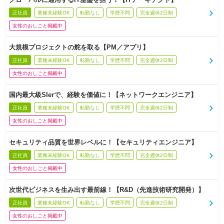
正社員
業種未経験OK
転勤なし
学歴不問
完全週休2日制
女性のおしごと掲載中
大規模プロジェクトの舵を取る【PM／アプリ】
正社員
業種未経験OK
転勤なし
学歴不問
完全週休2日制
女性のおしごと掲載中
国内最大級SIerで、経験を価値に！【ネットワークエンジニア】
正社員
業種未経験OK
転勤なし
学歴不問
完全週休2日制
女性のおしごと掲載中
セキュリティ品質を世界レベルに！【セキュリティエンジニア】
正社員
業種未経験OK
転勤なし
学歴不問
完全週休2日制
女性のおしごと掲載中
次世代ビジネスを生み出す最前線！【R&D（先進技術研究開発）】
正社員
業種未経験OK
転勤なし
学歴不問
完全週休2日制
女性のおしごと掲載中