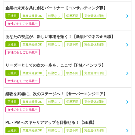
企業の未来を共に創るパートナー【コンサルティング職】
正社員
業種未経験OK
転勤なし
学歴不問
完全週休2日制
女性のおしごと掲載中
あなたの視点が、新しい市場を拓く！【新規ビジネス企画職】
正社員
業種未経験OK
転勤なし
学歴不問
完全週休2日制
女性のおしごと掲載中
リーダーとしての次の一歩を、ここで【PM／インフラ】
正社員
業種未経験OK
転勤なし
学歴不問
完全週休2日制
女性のおしごと掲載中
経験を武器に、次のステージへ！【サーバーエンジニア】
正社員
業種未経験OK
転勤なし
学歴不問
完全週休2日制
女性のおしごと掲載中
PL・PMへのキャリアアップも目指せる！【SE職】
正社員
業種未経験OK
転勤なし
学歴不問
完全週休2日制