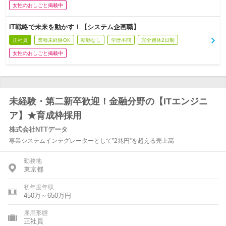
女性のおしごと掲載中
IT戦略で未来を動かす！【システム企画職】
正社員
業種未経験OK
転勤なし
学歴不問
完全週休2日制
女性のおしごと掲載中
未経験・第二新卒歓迎！金融分野の【ITエンジニ
ア】★育成枠採用
株式会社NTTデータ
専業システムインテグレーターとして”2兆円”を超える売上高
勤務地
東京都
初年度年収
450万～650万円
雇用形態
正社員