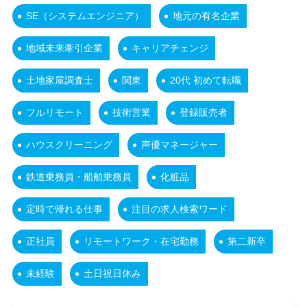
SE（システムエンジニア）
地元の有名企業
地域未来牽引企業
キャリアチェンジ
土地家屋調査士
関東
20代 初めて転職
フルリモート
技術営業
登録販売者
ハウスクリーニング
声優マネージャー
鉄道乗務員・船舶乗務員
化粧品
定時で帰れる仕事
注目の求人検索ワード
正社員
リモートワーク・在宅勤務
第二新卒
未経験
土日祝日休み