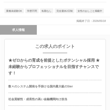
業種未経験OK
学歴不問
転勤なし
完全週休2日制
女性のおしごと掲載中
掲載終了日：2026/05/18
求人情報
この求人のポイント
★ゼロからの育成を前提としたポテンシャル採用 ★
未経験からプロフェッショナルを目指すチャンスで
す！
数々のシステム開発を手掛ける国内最大級のSier
社会貢献性・成長性の高い金融機関向け担当