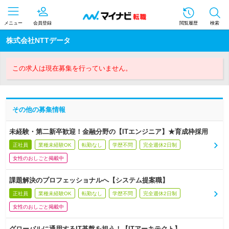
メニュー
会員登録
閲覧履歴
検索
株式会社NTTデータ
この求人は現在募集を行っていません。
その他の募集情報
未経験・第二新卒歓迎！金融分野の【ITエンジニア】★育成枠採用
正社員
業種未経験OK
転勤なし
学歴不問
完全週休2日制
女性のおしごと掲載中
課題解決のプロフェッショナルへ【システム提案職】
正社員
業種未経験OK
転勤なし
学歴不問
完全週休2日制
女性のおしごと掲載中
グローバルに通用するIT基盤を担う！【ITアーキテクト】