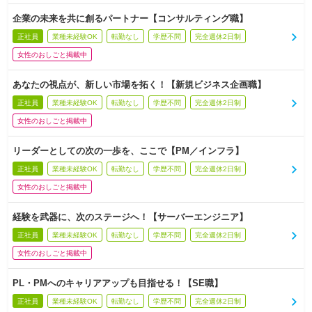
企業の未来を共に創るパートナー【コンサルティング職】
正社員
業種未経験OK
転勤なし
学歴不問
完全週休2日制
女性のおしごと掲載中
あなたの視点が、新しい市場を拓く！【新規ビジネス企画職】
正社員
業種未経験OK
転勤なし
学歴不問
完全週休2日制
女性のおしごと掲載中
リーダーとしての次の一歩を、ここで【PM／インフラ】
正社員
業種未経験OK
転勤なし
学歴不問
完全週休2日制
女性のおしごと掲載中
経験を武器に、次のステージへ！【サーバーエンジニア】
正社員
業種未経験OK
転勤なし
学歴不問
完全週休2日制
女性のおしごと掲載中
PL・PMへのキャリアアップも目指せる！【SE職】
正社員
業種未経験OK
転勤なし
学歴不問
完全週休2日制