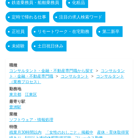
鉄道乗務員・船舶乗務員
化粧品
定時で帰れる仕事
注目の求人検索ワード
正社員
リモートワーク・在宅勤務
第二新卒
未経験
土日祝日休み
職種
コンサルタント・金融・不動産専門職から探す
>
コンサルタン
ト・金融・不動産専門職
>
コンサルタント
>
コンサルタント
（業務プロセス）
勤務地
東京都
江東区
最寄り駅
豊洲駅
業種
ソフトウェア・情報処理
特徴
残業月30時間以内
「女性のおしごと」掲載中
産休・育休取得実
績あり
5日以上連続休暇取得可能
フレックス勤務