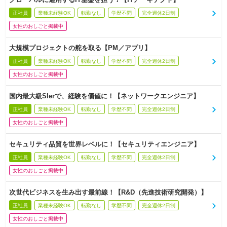
正社員
業種未経験OK
転勤なし
学歴不問
完全週休2日制
女性のおしごと掲載中
大規模プロジェクトの舵を取る【PM／アプリ】
正社員
業種未経験OK
転勤なし
学歴不問
完全週休2日制
女性のおしごと掲載中
国内最大級SIerで、経験を価値に！【ネットワークエンジニア】
正社員
業種未経験OK
転勤なし
学歴不問
完全週休2日制
女性のおしごと掲載中
セキュリティ品質を世界レベルに！【セキュリティエンジニア】
正社員
業種未経験OK
転勤なし
学歴不問
完全週休2日制
女性のおしごと掲載中
次世代ビジネスを生み出す最前線！【R&D（先進技術研究開発）】
正社員
業種未経験OK
転勤なし
学歴不問
完全週休2日制
女性のおしごと掲載中