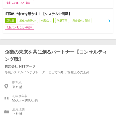
女性のおしごと掲載中
IT戦略で未来を動かす！【システム企画職】
正社員
業種未経験OK
転勤なし
学歴不問
完全週休2日制
女性のおしごと掲載中
企業の未来を共に創るパートナー【コンサルティ
ング職】
株式会社 NTTデータ
専業システムインテグレーターとして”2兆円”を超える売上高
勤務地
東京都
初年度年収
550万～1000万円
雇用形態
正社員