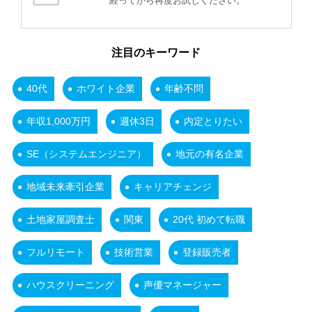
経ってから再度お試しください。
注目のキーワード
40代
ホワイト企業
年齢不問
年収1,000万円
週休3日
内定とりたい
SE（システムエンジニア）
地元の有名企業
地域未来牽引企業
キャリアチェンジ
土地家屋調査士
関東
20代 初めて転職
フルリモート
技術営業
登録販売者
ハウスクリーニング
声優マネージャー