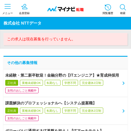
メニュー
会員登録
閲覧履歴
検索
株式会社 NTTデータ
この求人は現在募集を行っていません。
その他の募集情報
未経験・第二新卒歓迎！金融分野の【ITエンジニア】★育成枠採用
正社員
業種未経験OK
転勤なし
学歴不問
完全週休2日制
女性のおしごと掲載中
課題解決のプロフェッショナルへ【システム提案職】
正社員
業種未経験OK
転勤なし
学歴不問
完全週休2日制
女性のおしごと掲載中
グローバルに通用するIT基盤を担う！【ITアーキテクト】