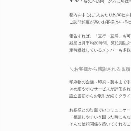
▼PM：客先へ訪問、夕方に帰社
都内を中心に1人あたり約30社
ご訪問頻度が高いお客様は4～5
報告すれば、「直行・直帰」も可
残業は月平均20時間、繁忙期以
定時退社しているメンバーも多数
＼お客様から感謝される＆頼
印刷物の企画～印刷～製本まで手
きめ細やかなサービスが評価され
設立当初からお取引が続くクライ
お客様との対面でのコミュニケー
「相談しやすい＆困った時にもな
そんな信頼関係を築いてくれるこ