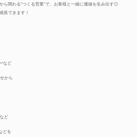
画から関わる“つくる営業”で、お客様と一緒に価値を生み出す◎
に成長できます！
カーなど
わせから
など
告などを