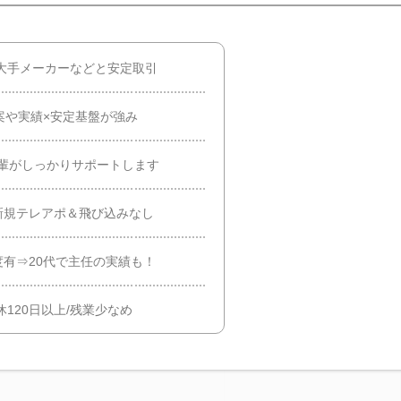
や大手メーカーなどと安定取引
案や実績×安定基盤が強み
輩がしっかりサポートします
新規テレアポ＆飛び込みなし
有⇒20代で主任の実績も！
120日以上/残業少なめ