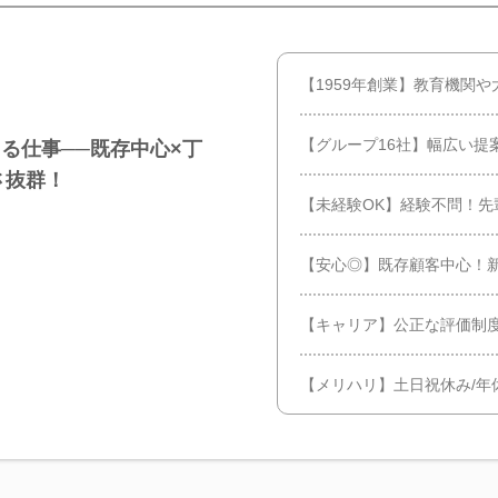
【1959年創業】教育機関
【グループ16社】幅広い提
る仕事──既存中心×丁
さ抜群！
【未経験OK】経験不問！先
【安心◎】既存顧客中心！
【キャリア】公正な評価制度
【メリハリ】土日祝休み/年休