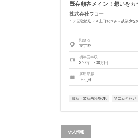
既存顧客メイン！想いをカ
株式会社ワコー
＼未経験歓迎／＃土日祝休み＃残業少な
勤務地
東京都
初年度年収
340万～400万円
雇用形態
正社員
職種・業種未経験OK
第二新卒歓迎
求人情報