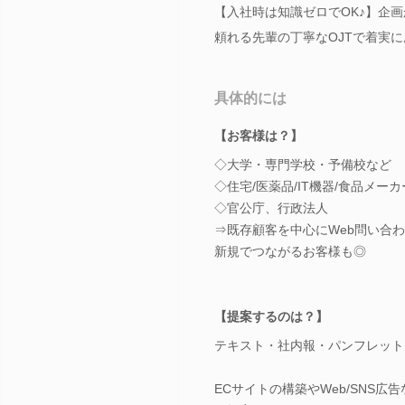
【入社時は知識ゼロでOK♪】企
頼れる先輩の丁寧なOJTで着実
具体的には
【お客様は？】
◇大学・専門学校・予備校など
◇住宅/医薬品/IT機器/食品メー
◇官公庁、行政法人
⇒既存顧客を中心にWeb問い合
新規でつながるお客様も◎
【提案するのは？】
テキスト・社内報・パンフレット
ECサイトの構築やWeb/SNS広