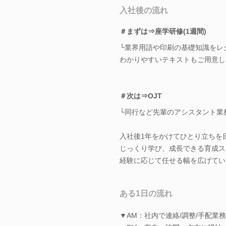
入社後の流れ
＃まずは⇒座学研修(1週間)
└業界用語や印刷の基礎知識をレ
わかりやすいテキストもご用意し
＃次は⇒OJT
└同行など先輩のアシスタント業
入社後1年をかけてひとり立ちを
じっくり学び、成長できる育成ス
経験に応じて任せる幅を広げてい
ある1日の流れ
▼AM：社内で連絡/調整/手配業