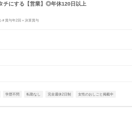
タチにする【営業】◎年休120日以上
め＃賞与年2回＋決算賞与
学歴不問
転勤なし
完全週休2日制
女性のおしごと掲載中