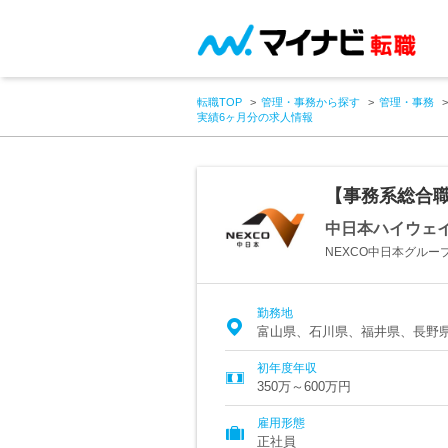
転職TOP
管理・事務から探す
管理・事務
実績6ヶ月分の求人情報
【事務系総合職
中日本ハイウェ
NEXCO中日本グルー
勤務地
富山県、石川県、福井県、長野
初年度年収
350万～600万円
雇用形態
正社員