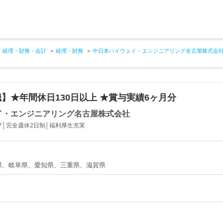
経理・財務・会計
経理・財務
中日本ハイウェイ・エンジニアリング名古屋株式会
】★年間休日130日以上 ★賞与実績6ヶ月分
イ・エンジニアリング名古屋株式会社
プ│完全週休2日制│福利厚生充実
県、岐阜県、愛知県、三重県、滋賀県