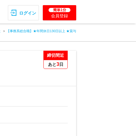
簡単1分
ログイン
会員登録
社
【事務系総合職】★年間休日130日以上 ★賞与
締切間近
3
あと
日