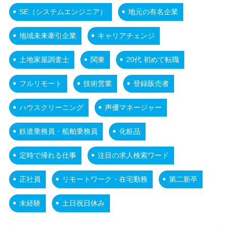
SE（システムエンジニア）
地元の有名企業
地域未来牽引企業
キャリアチェンジ
土地家屋調査士
関東
20代 初めて転職
フルリモート
技術営業
登録販売者
ハウスクリーニング
声優マネージャー
鉄道乗務員・船舶乗務員
化粧品
定時で帰れる仕事
注目の求人検索ワード
正社員
リモートワーク・在宅勤務
第二新卒
未経験
土日祝日休み