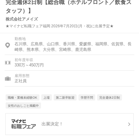
完全週休2日制【総合職（ホテルフロント／飲食ス
タッフ）】
株式会社アメイズ
★マイナビ転職フェア福岡 2026年7月20日(月・祝)に出展予定★
勤務地
石川県、広島県、山口県、香川県、愛媛県、福岡県、佐賀県、長
崎県、熊本県、大分県、宮崎県、鹿児島県
初年度年収
330万～450万円
雇用形態
正社員
職種・業種未経験OK
上場
第二新卒歓迎
学歴不問
完全週休2日制
女性のおしごと掲載中
出展決定！