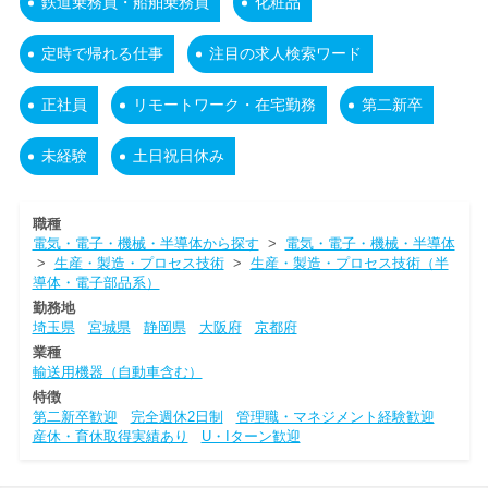
鉄道乗務員・船舶乗務員
化粧品
定時で帰れる仕事
注目の求人検索ワード
正社員
リモートワーク・在宅勤務
第二新卒
未経験
土日祝日休み
職種
電気・電子・機械・半導体から探す
>
電気・電子・機械・半導体
>
生産・製造・プロセス技術
>
生産・製造・プロセス技術（半
導体・電子部品系）
勤務地
埼玉県
宮城県
静岡県
大阪府
京都府
業種
輸送用機器（自動車含む）
特徴
第二新卒歓迎
完全週休2日制
管理職・マネジメント経験歓迎
産休・育休取得実績あり
U・Iターン歓迎