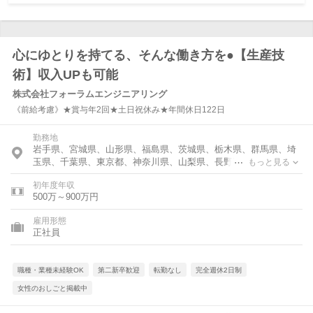
心にゆとりを持てる、そんな働き方を●【生産技
術】収入UPも可能
株式会社フォーラムエンジニアリング
《前給考慮》★賞与年2回★土日祝休み★年間休日122日
勤務地
岩手県、宮城県、山形県、福島県、茨城県、栃木県、群馬県、埼
玉県、千葉県、東京都、神奈川県、山梨県、長野県、静岡県、愛
もっと見る
知県、三重県、滋賀県、京都府、大阪府、兵庫県、奈良県、広島
初年度年収
県、山口県、福岡県
500万～900万円
雇用形態
正社員
職種・業種未経験OK
第二新卒歓迎
転勤なし
完全週休2日制
女性のおしごと掲載中