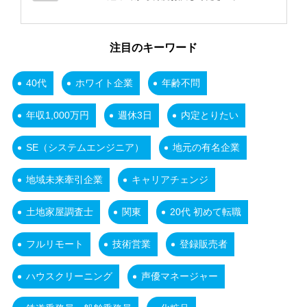
注目のキーワード
40代
ホワイト企業
年齢不問
年収1,000万円
週休3日
内定とりたい
SE（システムエンジニア）
地元の有名企業
地域未来牽引企業
キャリアチェンジ
土地家屋調査士
関東
20代 初めて転職
フルリモート
技術営業
登録販売者
ハウスクリーニング
声優マネージャー