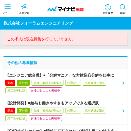
メニュー
会員登録
閲覧履歴
検索
株式会社フォーラムエンジニアリング
この求人は現在募集を行っていません。
その他の募集情報
【エンジニア総合職】■「分解マニア」な方歓迎◎分解を仕事に
新着
正社員
職種・業種未経験OK
転勤なし
完全週休2日制
第二新卒歓迎
女性のおしごと掲載中
【設計開発】■給与も働きやすさもアップできる選択肢
新着
正社員
職種・業種未経験OK
転勤なし
完全週休2日制
第二新卒歓迎
女性のおしごと掲載中
【CADオペレーター】■時代に左右されない技術を身につけよう