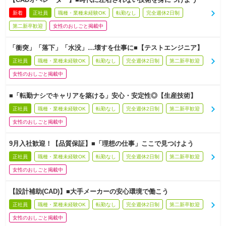
新着
正社員
職種・業種未経験OK
転勤なし
完全週休2日制
第二新卒歓迎
女性のおしごと掲載中
「衝突」「落下」「水没」…壊すを仕事に■【テストエンジニア】
正社員
職種・業種未経験OK
転勤なし
完全週休2日制
第二新卒歓迎
女性のおしごと掲載中
■「転勤ナシでキャリアを築ける」安心・安定性◎【生産技術】
正社員
職種・業種未経験OK
転勤なし
完全週休2日制
第二新卒歓迎
女性のおしごと掲載中
9月入社歓迎！【品質保証】■「理想の仕事」ここで見つけよう
正社員
職種・業種未経験OK
転勤なし
完全週休2日制
第二新卒歓迎
女性のおしごと掲載中
【設計補助(CAD)】■大手メーカーの安心環境で働こう
正社員
職種・業種未経験OK
転勤なし
完全週休2日制
第二新卒歓迎
女性のおしごと掲載中