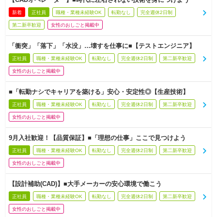
新着
正社員
職種・業種未経験OK
転勤なし
完全週休2日制
第二新卒歓迎
女性のおしごと掲載中
「衝突」「落下」「水没」…壊すを仕事に■【テストエンジニア】
正社員
職種・業種未経験OK
転勤なし
完全週休2日制
第二新卒歓迎
女性のおしごと掲載中
■「転勤ナシでキャリアを築ける」安心・安定性◎【生産技術】
正社員
職種・業種未経験OK
転勤なし
完全週休2日制
第二新卒歓迎
女性のおしごと掲載中
9月入社歓迎！【品質保証】■「理想の仕事」ここで見つけよう
正社員
職種・業種未経験OK
転勤なし
完全週休2日制
第二新卒歓迎
女性のおしごと掲載中
【設計補助(CAD)】■大手メーカーの安心環境で働こう
正社員
職種・業種未経験OK
転勤なし
完全週休2日制
第二新卒歓迎
女性のおしごと掲載中