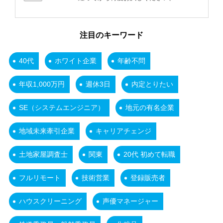
注目のキーワード
40代
ホワイト企業
年齢不問
年収1,000万円
週休3日
内定とりたい
SE（システムエンジニア）
地元の有名企業
地域未来牽引企業
キャリアチェンジ
土地家屋調査士
関東
20代 初めて転職
フルリモート
技術営業
登録販売者
ハウスクリーニング
声優マネージャー