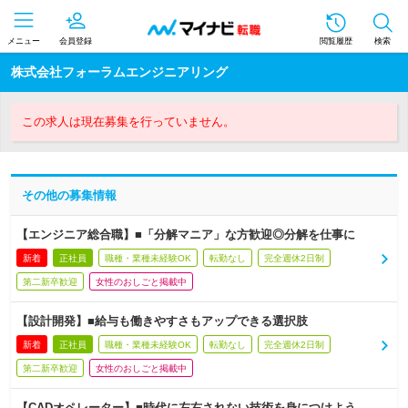
メニュー
会員登録
閲覧履歴
検索
株式会社フォーラムエンジニアリング
この求人は現在募集を行っていません。
その他の募集情報
【エンジニア総合職】■「分解マニア」な方歓迎◎分解を仕事に
新着
正社員
職種・業種未経験OK
転勤なし
完全週休2日制
第二新卒歓迎
女性のおしごと掲載中
【設計開発】■給与も働きやすさもアップできる選択肢
新着
正社員
職種・業種未経験OK
転勤なし
完全週休2日制
第二新卒歓迎
女性のおしごと掲載中
【CADオペレーター】■時代に左右されない技術を身につけよう