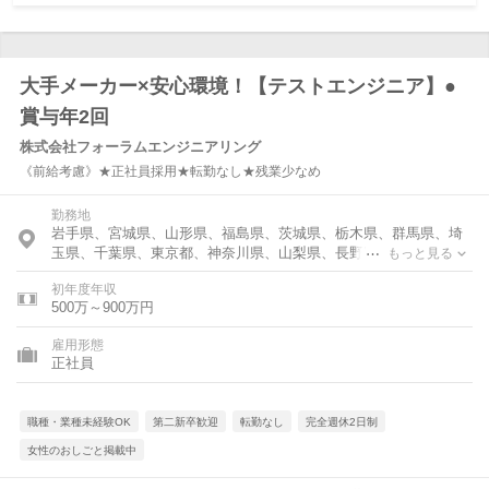
大手メーカー×安心環境！【テストエンジニア】●
賞与年2回
株式会社フォーラムエンジニアリング
《前給考慮》★正社員採用★転勤なし★残業少なめ
勤務地
岩手県、宮城県、山形県、福島県、茨城県、栃木県、群馬県、埼
玉県、千葉県、東京都、神奈川県、山梨県、長野県、静岡県、愛
もっと見る
知県、三重県、滋賀県、京都府、大阪府、兵庫県、奈良県、広島
初年度年収
県、山口県、福岡県
500万～900万円
雇用形態
正社員
職種・業種未経験OK
第二新卒歓迎
転勤なし
完全週休2日制
女性のおしごと掲載中