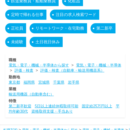
鉄道乗務員・船舶乗務員
化粧品
定時で帰れる仕事
注目の求人検索ワード
正社員
リモートワーク・在宅勤務
第二新卒
未経験
土日祝日休み
職種
電気・電子・機械・半導体から探す
>
電気・電子・機械・半導体
>
評価・検査
>
評価・検査（自動車・輸送用機器系）
勤務地
東京都
福岡県
宮城県
千葉県
岩手県
業種
輸送用機器（自動車含む）
特徴
第二新卒歓迎
5日以上連続休暇取得可能
固定給25万円以上
平
均年齢30代
資格取得支援・手当あり
転職TOP
電気・電子・機械・半導体から探す
電気・電子・機械・半導体