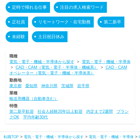
定時で帰れる仕事
注目の求人検索ワード
正社員
リモートワーク・在宅勤務
第二新卒
未経験
土日祝日休み
職種
電気・電子・機械・半導体から探す
>
電気・電子・機械・半導体
>
CAD・CAM（電気・電子・半導体・機械系）
>
CAD・CAM
オペレーター（電気・電子・機械・半導体系）
勤務地
東京都
愛知県
神奈川県
茨城県
岩手県
業種
輸送用機器（自動車含む）
特徴
第二新卒歓迎
社会人経験20年以上歓迎
内定まで2週間
ブラン
クOK
平均年齢30代
転職TOP
電気・電子・機械・半導体から探す
電気・電子・機械・半導体