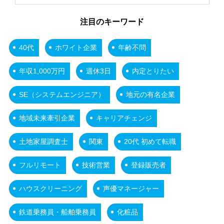
注目のキーワード
40代
ホワイト企業
年齢不問
年収1,000万円
週休3日
内定とりたい
SE（システムエンジニア）
地元の有名企業
地域未来牽引企業
キャリアチェンジ
土地家屋調査士
関東
20代 初めて転職
フルリモート
技術営業
登録販売者
ハウスクリーニング
声優マネージャー
鉄道乗務員・船舶乗務員
化粧品