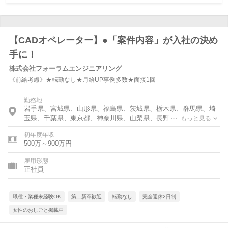
【CADオペレーター】●「案件内容」が入社の決め
手に！
株式会社フォーラムエンジニアリング
《前給考慮》★転勤なし★月給UP事例多数★面接1回
勤務地
岩手県、宮城県、山形県、福島県、茨城県、栃木県、群馬県、埼
玉県、千葉県、東京都、神奈川県、山梨県、長野県、静岡県、愛
もっと見る
知県、三重県、滋賀県、京都府、大阪府、兵庫県、奈良県、広島
初年度年収
県、山口県、福岡県
500万～900万円
雇用形態
正社員
職種・業種未経験OK
第二新卒歓迎
転勤なし
完全週休2日制
女性のおしごと掲載中