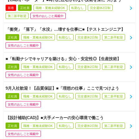
新着
正社員
職種・業種未経験OK
転勤なし
完全週休2日制
第二新卒歓迎
女性のおしごと掲載中
「衝突」「落下」「水没」…壊すを仕事に■【テストエンジニア】
正社員
職種・業種未経験OK
転勤なし
完全週休2日制
第二新卒歓迎
女性のおしごと掲載中
■「転勤ナシでキャリアを築ける」安心・安定性◎【生産技術】
正社員
職種・業種未経験OK
転勤なし
完全週休2日制
第二新卒歓迎
女性のおしごと掲載中
9月入社歓迎！【品質保証】■「理想の仕事」ここで見つけよう
正社員
職種・業種未経験OK
転勤なし
完全週休2日制
第二新卒歓迎
女性のおしごと掲載中
【設計補助(CAD)】■大手メーカーの安心環境で働こう
正社員
職種・業種未経験OK
転勤なし
完全週休2日制
第二新卒歓迎
女性のおしごと掲載中