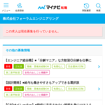
メニュー
会員登録
閲覧履歴
検索
株式会社フォーラムエンジニアリング
この求人は現在募集を行っていません。
その他の募集情報
【エンジニア総合職】■「分解マニア」な方歓迎◎分解を仕事に
新着
正社員
職種・業種未経験OK
転勤なし
完全週休2日制
第二新卒歓迎
女性のおしごと掲載中
【設計開発】■給与も働きやすさもアップできる選択肢
新着
正社員
職種・業種未経験OK
転勤なし
完全週休2日制
第二新卒歓迎
女性のおしごと掲載中
【CADオペレーター】■時代に左右されない技術を身につけよう