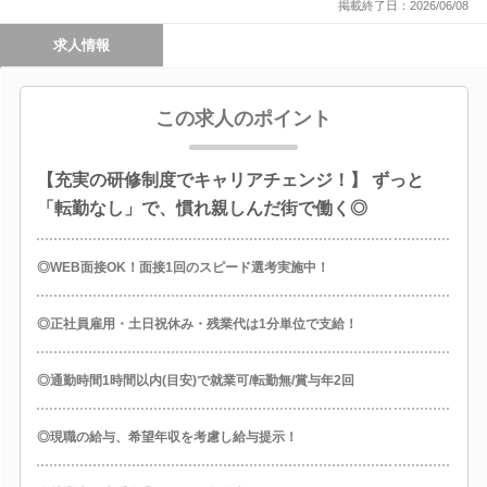
掲載終了日：2026/06/08
求人情報
この求人のポイント
【充実の研修制度でキャリアチェンジ！】 ずっと
「転勤なし」で、慣れ親しんだ街で働く◎
◎WEB面接OK！面接1回のスピード選考実施中！
◎正社員雇用・土日祝休み・残業代は1分単位で支給！
◎通勤時間1時間以内(目安)で就業可/転勤無/賞与年2回
◎現職の給与、希望年収を考慮し給与提示！