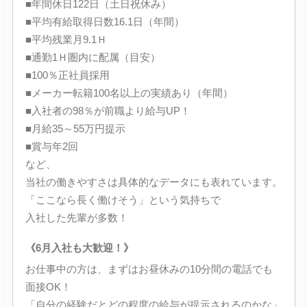
■年間休日122日（土日祝休み）
■平均有給取得日数16.1日（年間）
■平均残業月9.1Ｈ
■通勤1Ｈ圏内に配属（目安）
■100％正社員採用
■メーカー転籍100名以上の実績あり（年間）
■入社者の98％が前職より給与UP！
■月給35～55万円提示
■賞与年2回
など、
当社の働きやすさは具体的なデータにも表れています。
「ここなら長く働けそう」という気持ちで
入社した先輩が多数！
《6月入社も大歓迎！》
お仕事中の方は、まずはお昼休みの10分間の電話でも
面接OK！
「自分の経験だとどの程度の給与が提示されるのかな」