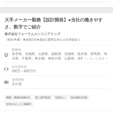
大手メーカー勤務【設計開発】●当社の働きやす
さ、数字でご紹介
株式会社フォーラムエンジニアリング
《前給考慮》★面接1回★最短1週間以内の入社実績あり
勤務地
岩手県、宮城県、山形県、福島県、茨城県、栃木県、群馬県、埼
玉県、千葉県、東京都、神奈川県、山梨県、長野県、静岡県、愛
もっと見る
知県、三重県、滋賀県、京都府、大阪府、兵庫県、奈良県、広島
初年度年収
県、山口県、福岡県
500万～900万円
雇用形態
正社員
職種・業種未経験OK
第二新卒歓迎
転勤なし
完全週休2日制
女性のおしごと掲載中