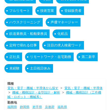
フルリモート
技術営業
登録販売者
ハウスクリーニング
声優マネージャー
鉄道乗務員・船舶乗務員
化粧品
定時で帰れる仕事
注目の求人検索ワード
正社員
リモートワーク・在宅勤務
第二新卒
未経験
土日祝日休み
職種
電気・電子・機械・半導体から探す
>
電気・電子・機械・半導体
>
機械・機構設計・金型設計・解析
>
機械・機構設計（工作機
械・ロボット・機械系）
勤務地
福岡県
静岡県
岩手県
京都府
福島県