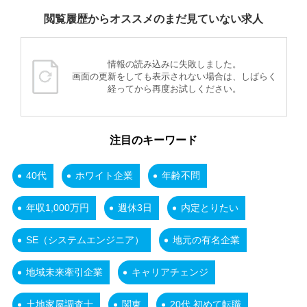
閲覧履歴からオススメのまだ見ていない求人
情報の読み込みに失敗しました。
画面の更新をしても表示されない場合は、しばらく
経ってから再度お試しください。
注目のキーワード
40代
ホワイト企業
年齢不問
年収1,000万円
週休3日
内定とりたい
SE（システムエンジニア）
地元の有名企業
地域未来牽引企業
キャリアチェンジ
土地家屋調査士
関東
20代 初めて転職