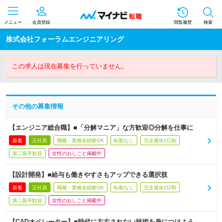
メニュー
会員登録
閲覧履歴
検索
株式会社フォーラムエンジニアリング
この求人は現在募集を行っていません。
その他の募集情報
【エンジニア総合職】■「分解マニア」な方歓迎◎分解を仕事に
新着
正社員
職種・業種未経験OK
転勤なし
完全週休2日制
第二新卒歓迎
女性のおしごと掲載中
【設計開発】■給与も働きやすさもアップできる選択肢
新着
正社員
職種・業種未経験OK
転勤なし
完全週休2日制
第二新卒歓迎
女性のおしごと掲載中
【CADオペレーター】■時代に左右されない技術を身につけよう