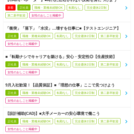
新着
正社員
職種・業種未経験OK
転勤なし
完全週休2日制
第二新卒歓迎
女性のおしごと掲載中
「衝突」「落下」「水没」…壊すを仕事に■【テストエンジニア】
正社員
職種・業種未経験OK
転勤なし
完全週休2日制
第二新卒歓迎
女性のおしごと掲載中
■「転勤ナシでキャリアを築ける」安心・安定性◎【生産技術】
正社員
職種・業種未経験OK
転勤なし
完全週休2日制
第二新卒歓迎
女性のおしごと掲載中
9月入社歓迎！【品質保証】■「理想の仕事」ここで見つけよう
正社員
職種・業種未経験OK
転勤なし
完全週休2日制
第二新卒歓迎
女性のおしごと掲載中
【設計補助(CAD)】■大手メーカーの安心環境で働こう
正社員
職種・業種未経験OK
転勤なし
完全週休2日制
第二新卒歓迎
女性のおしごと掲載中