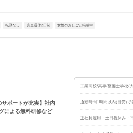
転勤なし
完全週休2日制
女性のおしごと掲載中
工業高校/高専/整備士学校
通勤時間1時間以内(目安)で
のサポートが充実】社内
ングによる無料研修など
正社員雇用・土日祝休み・平均