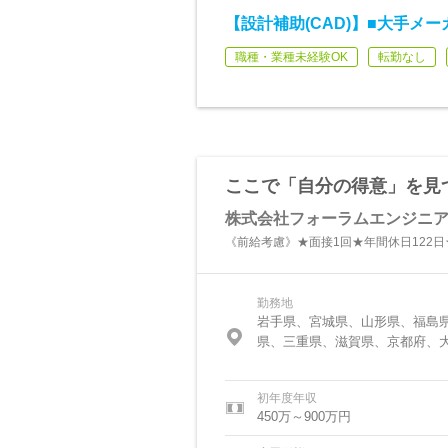
【設計補助(CAD)】■大手メ
職種・業種未経験OK
転勤なし
ここで「自分の得意」を見
株式会社フォーラムエンジニ
《前給考慮》★面接1回★年間休日122日
勤務地
岩手県、宮城県、山形県、福島
県、三重県、滋賀県、京都府、
初年度年収
450万～900万円