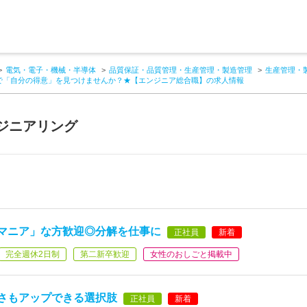
電気・電子・機械・半導体
品質保証・品質管理・生産管理・製造管理
生産管理・
で「自分の得意」を見つけませんか？★【エンジニア総合職】の求人情報
ジニアリング
マニア」な方歓迎◎分解を仕事に
正社員
新着
完全週休2日制
第二新卒歓迎
女性のおしごと掲載中
さもアップできる選択肢
正社員
新着