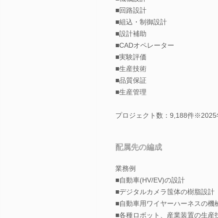
■回路設計
■組込・制御設計
■設計補助
■CADオペレーター
■実験評価
■生産技術
■品質保証
■生産管理
プロジェクト数：9,188件※202
配属先の編成
業務例
■自動車(HV/EV)の設計
■デジタルカメラ筺体の樹脂設計
■自動車用ワイヤーハーネスの機
■各種ロボット、産業装置の生産