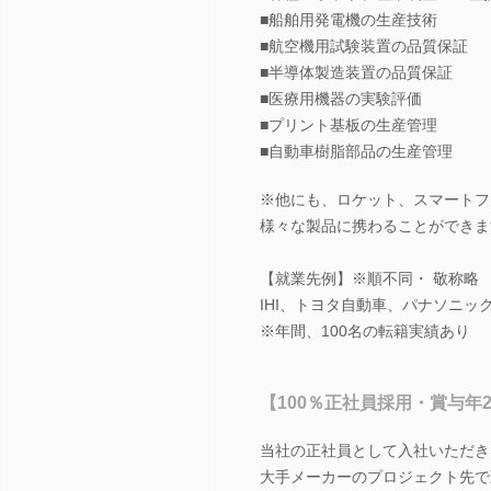
■船舶用発電機の生産技術
■航空機用試験装置の品質保証
■半導体製造装置の品質保証
■医療用機器の実験評価
■プリント基板の生産管理
■自動車樹脂部品の生産管理
※他にも、ロケット、スマートフ
様々な製品に携わることができま
【就業先例】※順不同・ 敬称略
IHI、トヨタ自動車、パナソニ
※年間、100名の転籍実績あり
【100％正社員採用・賞与年
当社の正社員として入社いただき
大手メーカーのプロジェクト先で