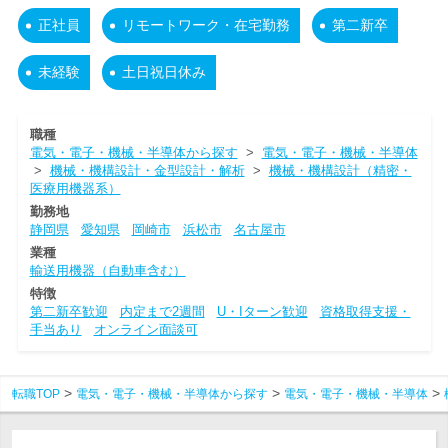
正社員
リモートワーク・在宅勤務
第二新卒
未経験
土日祝日休み
職種
電気・電子・機械・半導体から探す
>
電気・電子・機械・半導体
>
機械・機構設計・金型設計・解析
>
機械・機構設計（精密・
医療用機器系）
勤務地
静岡県
愛知県
岡崎市
浜松市
名古屋市
業種
輸送用機器（自動車含む）
特徴
第二新卒歓迎
内定まで2週間
U・Iターン歓迎
資格取得支援・
手当あり
オンライン面談可
転職TOP
電気・電子・機械・半導体から探す
電気・電子・機械・半導体