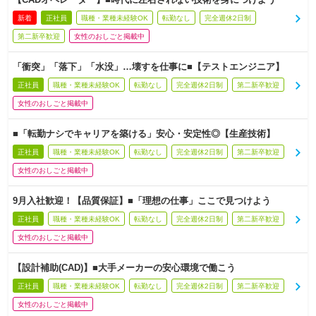
新着
正社員
職種・業種未経験OK
転勤なし
完全週休2日制
第二新卒歓迎
女性のおしごと掲載中
「衝突」「落下」「水没」…壊すを仕事に■【テストエンジニア】
正社員
職種・業種未経験OK
転勤なし
完全週休2日制
第二新卒歓迎
女性のおしごと掲載中
■「転勤ナシでキャリアを築ける」安心・安定性◎【生産技術】
正社員
職種・業種未経験OK
転勤なし
完全週休2日制
第二新卒歓迎
女性のおしごと掲載中
9月入社歓迎！【品質保証】■「理想の仕事」ここで見つけよう
正社員
職種・業種未経験OK
転勤なし
完全週休2日制
第二新卒歓迎
女性のおしごと掲載中
【設計補助(CAD)】■大手メーカーの安心環境で働こう
正社員
職種・業種未経験OK
転勤なし
完全週休2日制
第二新卒歓迎
女性のおしごと掲載中