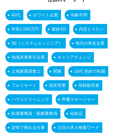
40代
ホワイト企業
年齢不問
年収1,000万円
週休3日
内定とりたい
SE（システムエンジニア）
地元の有名企業
地域未来牽引企業
キャリアチェンジ
土地家屋調査士
関東
20代 初めて転職
フルリモート
技術営業
登録販売者
ハウスクリーニング
声優マネージャー
鉄道乗務員・船舶乗務員
化粧品
定時で帰れる仕事
注目の求人検索ワード