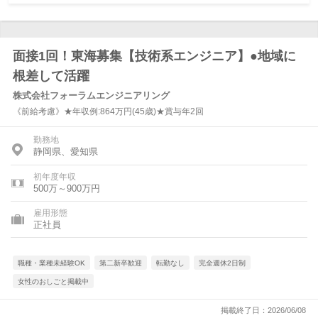
面接1回！東海募集【技術系エンジニア】●地域に
根差して活躍
株式会社フォーラムエンジニアリング
《前給考慮》★年収例:864万円(45歳)★賞与年2回
勤務地
静岡県、愛知県
初年度年収
500万～900万円
雇用形態
正社員
職種・業種未経験OK
第二新卒歓迎
転勤なし
完全週休2日制
女性のおしごと掲載中
掲載終了日：2026/06/08