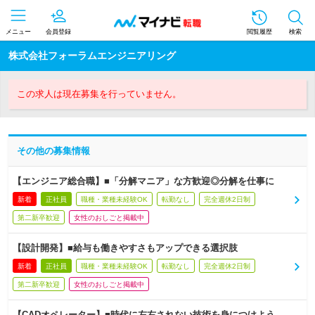
メニュー
会員登録
閲覧履歴
検索
株式会社フォーラムエンジニアリング
この求人は現在募集を行っていません。
その他の募集情報
【エンジニア総合職】■「分解マニア」な方歓迎◎分解を仕事に
新着
正社員
職種・業種未経験OK
転勤なし
完全週休2日制
第二新卒歓迎
女性のおしごと掲載中
【設計開発】■給与も働きやすさもアップできる選択肢
新着
正社員
職種・業種未経験OK
転勤なし
完全週休2日制
第二新卒歓迎
女性のおしごと掲載中
【CADオペレーター】■時代に左右されない技術を身につけよう