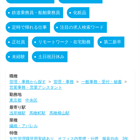
鉄道乗務員・船舶乗務員
化粧品
定時で帰れる仕事
注目の求人検索ワード
正社員
リモートワーク・在宅勤務
第二新卒
未経験
土日祝日休み
職種
管理・事務から探す
>
管理・事務
>
一般事務・受付・秘書
>
営業事務・営業アシスタント
勤務地
東京都
中央区
最寄り駅
浅草橋駅
馬喰町駅
馬喰横山駅
業種
繊維・アパレル
特徴
女性管理職登用実績あり
オフィス内禁煙・分煙
服装自由
3年