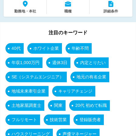
勤務地・本社
職種
詳細条件
注目のキーワード
40代
ホワイト企業
年齢不問
年収1,000万円
週休3日
内定とりたい
SE（システムエンジニア）
地元の有名企業
地域未来牽引企業
キャリアチェンジ
土地家屋調査士
関東
20代 初めて転職
フルリモート
技術営業
登録販売者
ハウスクリーニング
声優マネージャー