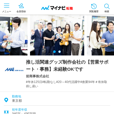
メニュー
会員登録
閲覧履歴
検索
推し活関連グッズ制作会社の【営業サポ
ート・事務】未経験OKです
前商事株式会社
#年休125日#転勤なし#20～40代活躍中#創業94年＃有休取
得し易い
勤務地
東京都
初年度年収
340万～430万円