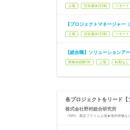
上場
完全週休2日制
リモート
【プロジェクトマネージャー
上場
完全週休2日制
リモート
【総合職】ソリューションアー
業種未経験OK
上場
転勤なし
各プロジェクトをリード【
株式会社野村総合研究所
（NRI） 東証プライム上場★海外研修な