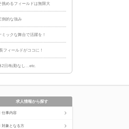
そ挑めるフィールドは無限大
圧倒的な強み
ナミックな舞台で活躍を！
成長フィールドがココに！
2日/転勤なし…etc.
求人情報から探す
仕事内容
対象となる方