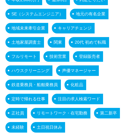
SE（システムエンジニア）
地元の有名企業
地域未来牽引企業
キャリアチェンジ
土地家屋調査士
関東
20代 初めて転職
フルリモート
技術営業
登録販売者
ハウスクリーニング
声優マネージャー
鉄道乗務員・船舶乗務員
化粧品
定時で帰れる仕事
注目の求人検索ワード
正社員
リモートワーク・在宅勤務
第二新卒
未経験
土日祝日休み