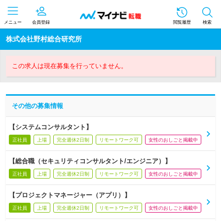
メニュー
会員登録
閲覧履歴
検索
株式会社野村総合研究所
この求人は現在募集を行っていません。
その他の募集情報
【システムコンサルタント】
正社員
上場
完全週休2日制
リモートワーク可
女性のおしごと掲載中
【総合職（セキュリティコンサルタント/エンジニア）】
正社員
上場
完全週休2日制
リモートワーク可
女性のおしごと掲載中
【プロジェクトマネージャー（アプリ）】
正社員
上場
完全週休2日制
リモートワーク可
女性のおしごと掲載中