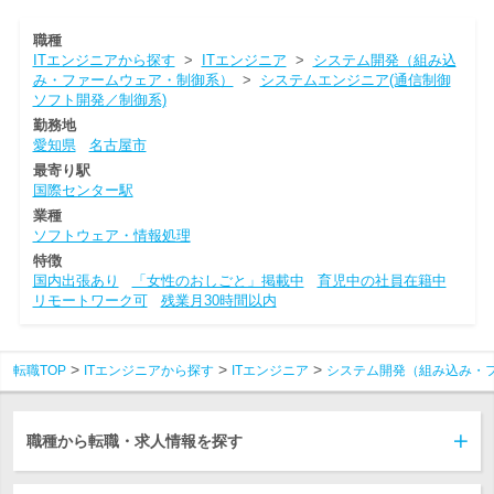
職種
ITエンジニアから探す
>
ITエンジニア
>
システム開発（組み込
み・ファームウェア・制御系）
>
システムエンジニア(通信制御
ソフト開発／制御系)
勤務地
愛知県
名古屋市
最寄り駅
国際センター駅
業種
ソフトウェア・情報処理
特徴
国内出張あり
「女性のおしごと」掲載中
育児中の社員在籍中
リモートワーク可
残業月30時間以内
転職TOP
ITエンジニアから探す
ITエンジニア
システム開発（組み込み・
職種から転職・求人情報を探す