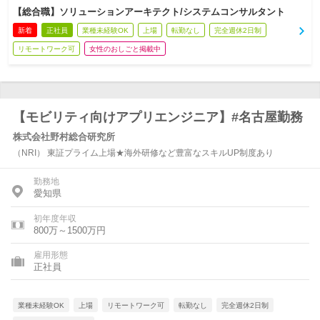
【総合職】ソリューションアーキテクト/システムコンサルタント
新着
正社員
業種未経験OK
上場
転勤なし
完全週休2日制
リモートワーク可
女性のおしごと掲載中
【モビリティ向けアプリエンジニア】#名古屋勤務
株式会社野村総合研究所
（NRI） 東証プライム上場★海外研修など豊富なスキルUP制度あり
勤務地
愛知県
初年度年収
800万～1500万円
雇用形態
正社員
業種未経験OK
上場
リモートワーク可
転勤なし
完全週休2日制