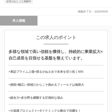
女性のおしごと掲載中
掲載終了日：2026/04/09
求人情報
この求人のポイント
多様な領域で高い信頼を獲得し、持続的に事業拡大×
自己成長を目指せる基盤を整えています。
<東証プライム上場>揺るがぬ土台で未来を切り拓くNRI
<挑戦>幅広い領域だからこそ挑めるフィールドは無限大
<総合力>多分野を網羅する圧倒的な強み
<大規模プロジェクト>ダイナミックな舞台で活躍を！