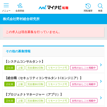
メニュー
会員登録
閲覧履歴
検索
株式会社野村総合研究所
この求人は現在募集を行っていません。
その他の募集情報
【システムコンサルタント】
正社員
上場
完全週休2日制
リモートワーク可
女性のおしごと掲載中
【総合職（セキュリティコンサルタント/エンジニア）】
正社員
上場
完全週休2日制
リモートワーク可
女性のおしごと掲載中
【プロジェクトマネージャー（アプリ）】
正社員
上場
完全週休2日制
リモートワーク可
女性のおしごと掲載中