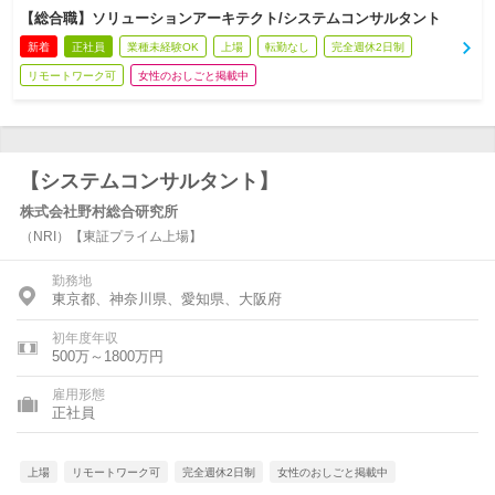
【総合職】ソリューションアーキテクト/システムコンサルタント
新着
正社員
業種未経験OK
上場
転勤なし
完全週休2日制
リモートワーク可
女性のおしごと掲載中
【システムコンサルタント】
株式会社野村総合研究所
（NRI）【東証プライム上場】
勤務地
東京都、神奈川県、愛知県、大阪府
初年度年収
500万～1800万円
雇用形態
正社員
上場
リモートワーク可
完全週休2日制
女性のおしごと掲載中