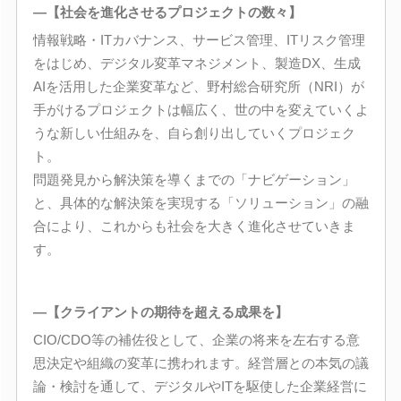
―【社会を進化させるプロジェクトの数々】
情報戦略・ITカバナンス、サービス管理、ITリスク管理
をはじめ、デジタル変革マネジメント、製造DX、生成
AIを活用した企業変革など、野村総合研究所（NRI）が
手がけるプロジェクトは幅広く、世の中を変えていくよ
うな新しい仕組みを、自ら創り出していくプロジェク
ト。
問題発見から解決策を導くまでの「ナビゲーション」
と、具体的な解決策を実現する「ソリューション」の融
合により、これからも社会を大きく進化させていきま
す。
―【クライアントの期待を超える成果を】
CIO/CDO等の補佐役として、企業の将来を左右する意
思決定や組織の変革に携われます。経営層との本気の議
論・検討を通して、デジタルやITを駆使した企業経営に