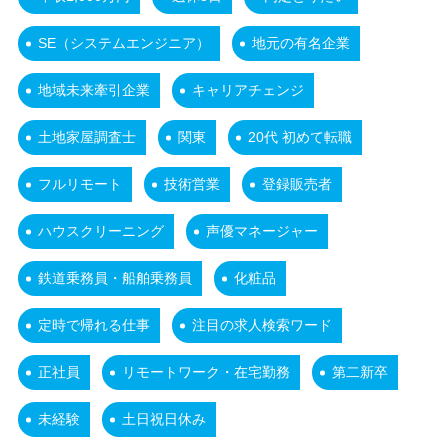
SE（システムエンジニア）
地元の有名企業
地域未来牽引企業
キャリアチェンジ
土地家屋調査士
関東
20代 初めて転職
フルリモート
技術営業
登録販売者
ハウスクリーニング
声優マネージャー
鉄道乗務員・船舶乗務員
化粧品
定時で帰れる仕事
注目の求人検索ワード
正社員
リモートワーク・在宅勤務
第二新卒
未経験
土日祝日休み