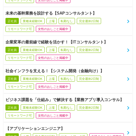
リモートワーク可
女性のおしごと掲載中
未来の基幹業務を設計する【SAPコンサルタント】
正社員
業種未経験OK
上場
転勤なし
完全週休2日制
リモートワーク可
女性のおしごと掲載中
企業変革の最前線で経験を活かす！【ITコンサルタント】
正社員
業種未経験OK
上場
転勤なし
完全週休2日制
リモートワーク可
女性のおしごと掲載中
社会インフラを支える！【システム開発（金融向け）】
正社員
業種未経験OK
上場
転勤なし
完全週休2日制
リモートワーク可
女性のおしごと掲載中
ビジネス課題を「仕組み」で解決する【業務アプリ導入コンサル】
正社員
業種未経験OK
上場
転勤なし
完全週休2日制
リモートワーク可
女性のおしごと掲載中
【アプリケーションエンジニア】