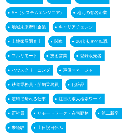
SE（システムエンジニア）
地元の有名企業
地域未来牽引企業
キャリアチェンジ
土地家屋調査士
関東
20代 初めて転職
フルリモート
技術営業
登録販売者
ハウスクリーニング
声優マネージャー
鉄道乗務員・船舶乗務員
化粧品
定時で帰れる仕事
注目の求人検索ワード
正社員
リモートワーク・在宅勤務
第二新卒
未経験
土日祝日休み