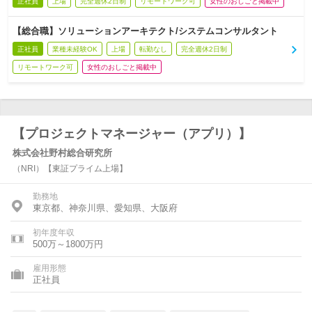
正社員
上場
完全週休2日制
リモートワーク可
女性のおしごと掲載中
【総合職】ソリューションアーキテクト/システムコンサルタント
正社員
業種未経験OK
上場
転勤なし
完全週休2日制
リモートワーク可
女性のおしごと掲載中
【プロジェクトマネージャー（アプリ）】
株式会社野村総合研究所
（NRI）【東証プライム上場】
勤務地
東京都、神奈川県、愛知県、大阪府
初年度年収
500万～1800万円
雇用形態
正社員