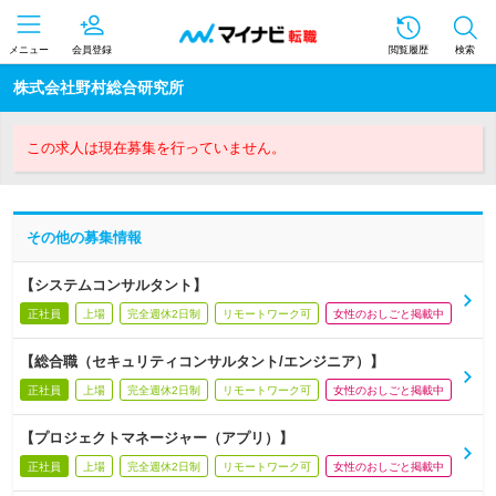
メニュー
会員登録
閲覧履歴
検索
株式会社野村総合研究所
この求人は現在募集を行っていません。
その他の募集情報
【システムコンサルタント】
正社員
上場
完全週休2日制
リモートワーク可
女性のおしごと掲載中
【総合職（セキュリティコンサルタント/エンジニア）】
正社員
上場
完全週休2日制
リモートワーク可
女性のおしごと掲載中
【プロジェクトマネージャー（アプリ）】
正社員
上場
完全週休2日制
リモートワーク可
女性のおしごと掲載中