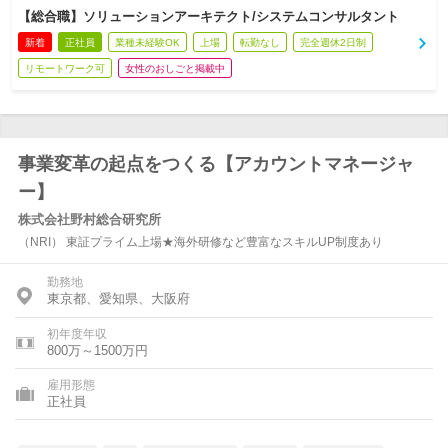
【総合職】ソリューションアーキテクト/システムコンサルタント
新着
正社員
業種未経験OK
上場
転勤なし
完全週休2日制
リモートワーク可
女性のおしごと掲載中
事業変革の起点をつくる【アカウントマネージャ
ー】
株式会社野村総合研究所
（NRI） 東証プライム上場★海外研修など豊富なスキルUP制度あり
勤務地
東京都、愛知県、大阪府
初年度年収
800万～1500万円
雇用形態
正社員