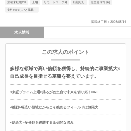
業種未経験OK
上場
リモートワーク可
転勤なし
完全週休2日制
女性のおしごと掲載中
掲載終了日：2026/05/14
求人情報
この求人のポイント
多様な領域で高い信頼を獲得し、持続的に事業拡大×
自己成長を目指せる基盤を整えています。
<東証プライム上場>揺るがぬ土台で未来を切り拓くNRI
<挑戦>幅広い領域だからこそ挑めるフィールドは無限大
<総合力>多分野を網羅する圧倒的な強み