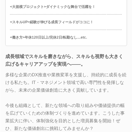
<大規模プロジェクト>ダイナミックな舞台で活躍を！
<スキルUP>経験が伸びる成長フィールドがココに！
<働き方>年休120日以上/完休2日/転勤なし…etc.
成長領域でスキルを磨きながら、スキルも視野も大きく
広げるキャリアアップを実現へ――。
多様な企業のDX推進や業務変革を支援し、持続的に成長を続
ける私たち。IT・マネジメント領域で高い専門性を発揮しな
がら、未来の企業価値創造に大きく貢献しています。
今後も組織として、新たな領域への取り組みや価値提供の幅
を広げていくための体制づくりを進めています。こうした事
業拡大に伴い、体制強化を目的とした増員募集を開始！ぜ
ひ、新たな価値創出に挑戦してみませんか？