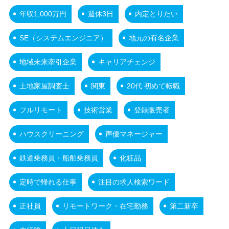
年収1,000万円
週休3日
内定とりたい
SE（システムエンジニア）
地元の有名企業
地域未来牽引企業
キャリアチェンジ
土地家屋調査士
関東
20代 初めて転職
フルリモート
技術営業
登録販売者
ハウスクリーニング
声優マネージャー
鉄道乗務員・船舶乗務員
化粧品
定時で帰れる仕事
注目の求人検索ワード
正社員
リモートワーク・在宅勤務
第二新卒