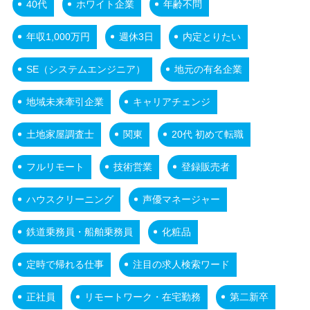
40代
ホワイト企業
年齢不問
年収1,000万円
週休3日
内定とりたい
SE（システムエンジニア）
地元の有名企業
地域未来牽引企業
キャリアチェンジ
土地家屋調査士
関東
20代 初めて転職
フルリモート
技術営業
登録販売者
ハウスクリーニング
声優マネージャー
鉄道乗務員・船舶乗務員
化粧品
定時で帰れる仕事
注目の求人検索ワード
正社員
リモートワーク・在宅勤務
第二新卒