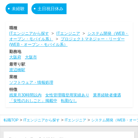
未経験
土日祝日休み
職種
ITエンジニアから探す
>
ITエンジニア
>
システム開発（WEB・
オープン・モバイル系）
>
プロジェクトマネジャー・リーダー
(WEB・オープン・モバイル系）
勤務地
大阪府
大阪市
最寄り駅
渡辺橋駅
業種
ソフトウェア・情報処理
特徴
残業月30時間以内
女性管理職登用実績あり
業界経験者優遇
「女性のおしごと」掲載中
転勤なし
転職TOP
ITエンジニアから探す
ITエンジニア
システム開発（WEB・オー