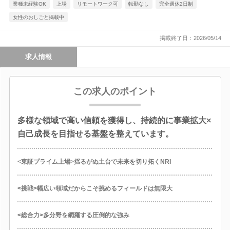
業種未経験OK
上場
リモートワーク可
転勤なし
完全週休2日制
女性のおしごと掲載中
掲載終了日：2026/05/14
求人情報
この求人のポイント
多様な領域で高い信頼を獲得し、持続的に事業拡大×
自己成長を目指せる基盤を整えています。
<東証プライム上場>揺るがぬ土台で未来を切り拓くNRI
<挑戦>幅広い領域だからこそ挑めるフィールドは無限大
<総合力>多分野を網羅する圧倒的な強み