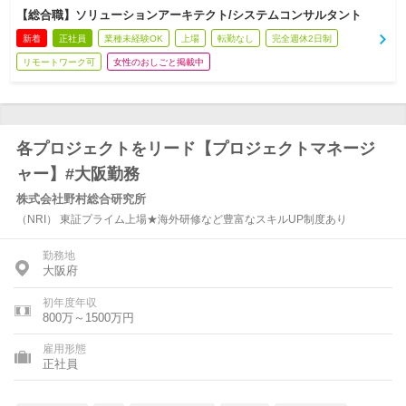
【総合職】ソリューションアーキテクト/システムコンサルタント
新着
正社員
業種未経験OK
上場
転勤なし
完全週休2日制
リモートワーク可
女性のおしごと掲載中
各プロジェクトをリード【プロジェクトマネージ
ャー】#大阪勤務
株式会社野村総合研究所
（NRI） 東証プライム上場★海外研修など豊富なスキルUP制度あり
勤務地
大阪府
初年度年収
800万～1500万円
雇用形態
正社員