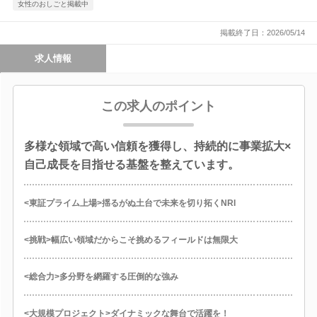
女性のおしごと掲載中
掲載終了日：2026/05/14
求人情報
この求人のポイント
多様な領域で高い信頼を獲得し、持続的に事業拡大×
自己成長を目指せる基盤を整えています。
<東証プライム上場>揺るがぬ土台で未来を切り拓くNRI
<挑戦>幅広い領域だからこそ挑めるフィールドは無限大
<総合力>多分野を網羅する圧倒的な強み
<大規模プロジェクト>ダイナミックな舞台で活躍を！