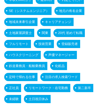
SE（システムエンジニア）
地元の有名企業
地域未来牽引企業
キャリアチェンジ
土地家屋調査士
関東
20代 初めて転職
フルリモート
技術営業
登録販売者
ハウスクリーニング
声優マネージャー
鉄道乗務員・船舶乗務員
化粧品
定時で帰れる仕事
注目の求人検索ワード
正社員
リモートワーク・在宅勤務
第二新卒
未経験
土日祝日休み