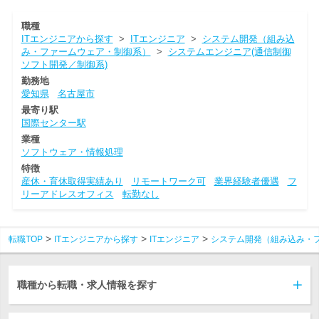
職種
ITエンジニアから探す
>
ITエンジニア
>
システム開発（組み込
み・ファームウェア・制御系）
>
システムエンジニア(通信制御
ソフト開発／制御系)
勤務地
愛知県
名古屋市
最寄り駅
国際センター駅
業種
ソフトウェア・情報処理
特徴
産休・育休取得実績あり
リモートワーク可
業界経験者優遇
フ
リーアドレスオフィス
転勤なし
転職TOP
ITエンジニアから探す
ITエンジニア
システム開発（組み込み・
職種から転職・求人情報を探す