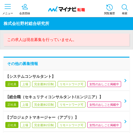
メニュー
会員登録
閲覧履歴
検索
株式会社野村総合研究所
この求人は現在募集を行っていません。
その他の募集情報
【システムコンサルタント】
正社員
上場
完全週休2日制
リモートワーク可
女性のおしごと掲載中
【総合職（セキュリティコンサルタント/エンジニア）】
正社員
上場
完全週休2日制
リモートワーク可
女性のおしごと掲載中
【プロジェクトマネージャー（アプリ）】
正社員
上場
完全週休2日制
リモートワーク可
女性のおしごと掲載中