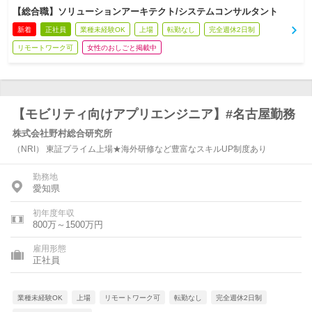
【総合職】ソリューションアーキテクト/システムコンサルタント
新着
正社員
業種未経験OK
上場
転勤なし
完全週休2日制
リモートワーク可
女性のおしごと掲載中
【モビリティ向けアプリエンジニア】#名古屋勤務
株式会社野村総合研究所
（NRI） 東証プライム上場★海外研修など豊富なスキルUP制度あり
勤務地
愛知県
初年度年収
800万～1500万円
雇用形態
正社員
業種未経験OK
上場
リモートワーク可
転勤なし
完全週休2日制