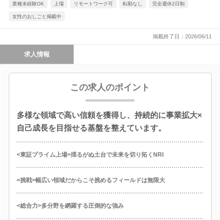
業種未経験OK
上場
リモートワーク可
転勤なし
完全週休2日制
女性のおしごと掲載中
掲載終了日：2026/06/11
求人情報
この求人のポイント
多様な領域で高い信頼を獲得し、持続的に事業拡大×
自己成長を目指せる基盤を整えています。
<東証プライム上場>揺るがぬ土台で未来を切り拓くNRI
<挑戦>幅広い領域だからこそ挑めるフィールドは無限大
<総合力>多分野を網羅する圧倒的な強み