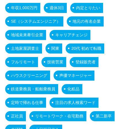
年収1,000万円
週休3日
内定とりたい
SE（システムエンジニア）
地元の有名企業
地域未来牽引企業
キャリアチェンジ
土地家屋調査士
関東
20代 初めて転職
フルリモート
技術営業
登録販売者
ハウスクリーニング
声優マネージャー
鉄道乗務員・船舶乗務員
化粧品
定時で帰れる仕事
注目の求人検索ワード
正社員
リモートワーク・在宅勤務
第二新卒