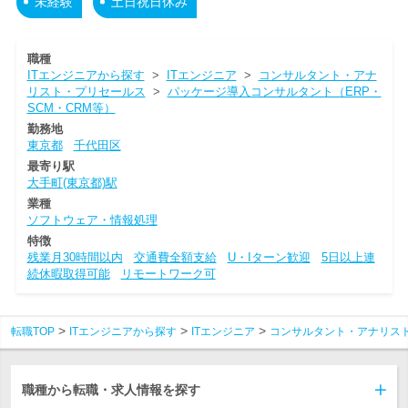
未経験
土日祝日休み
職種
ITエンジニアから探す
>
ITエンジニア
>
コンサルタント・アナ
リスト・プリセールス
>
パッケージ導入コンサルタント（ERP・
SCM・CRM等）
勤務地
東京都
千代田区
最寄り駅
大手町(東京都)駅
業種
ソフトウェア・情報処理
特徴
残業月30時間以内
交通費全額支給
U・Iターン歓迎
5日以上連
続休暇取得可能
リモートワーク可
転職TOP
ITエンジニアから探す
ITエンジニア
コンサルタント・アナリス
職種から転職・求人情報を探す