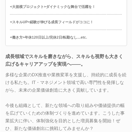
<大規模プロジェクト>ダイナミックな舞台で活躍を！
<スキルUP>経験が伸びる成長フィールドがココに！
<働き方>年休120日以上/完休2日/転勤なし…etc.
成長領域でスキルを磨きながら、スキルも視野も大きく
広げるキャリアアップを実現へ――。
多様な企業のDX推進や業務変革を支援し、持続的に成長を続
ける私たち。IT・マネジメント領域で高い専門性を発揮しな
がら、未来の企業価値創造に大きく貢献しています。
今後も組織として、新たな領域への取り組みや価値提供の幅
を広げていくための体制づくりを進めています。こうした事
業拡大に伴い、体制強化を目的とした増員募集を開始！ぜ
ひ、新たな価値創出に挑戦してみませんか？