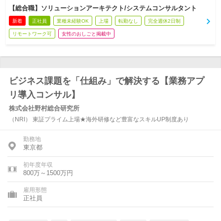
【総合職】ソリューションアーキテクト/システムコンサルタント
新着
正社員
業種未経験OK
上場
転勤なし
完全週休2日制
リモートワーク可
女性のおしごと掲載中
ビジネス課題を「仕組み」で解決する【業務アプ
リ導入コンサル】
株式会社野村総合研究所
（NRI） 東証プライム上場★海外研修など豊富なスキルUP制度あり
勤務地
東京都
初年度年収
800万～1500万円
雇用形態
正社員