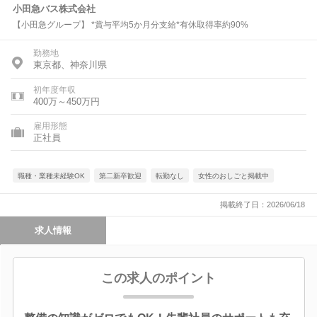
小田急バス株式会社
【小田急グループ】 *賞与平均5か月分支給*有休取得率約90%
勤務地
東京都、神奈川県
初年度年収
400万～450万円
雇用形態
正社員
職種・業種未経験OK
第二新卒歓迎
転勤なし
女性のおしごと掲載中
掲載終了日：2026/06/18
求人情報
この求人のポイント