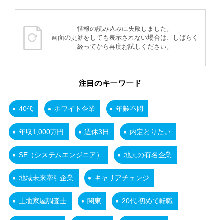
情報の読み込みに失敗しました。
画面の更新をしても表示されない場合は、しばらく
経ってから再度お試しください。
注目のキーワード
40代
ホワイト企業
年齢不問
年収1,000万円
週休3日
内定とりたい
SE（システムエンジニア）
地元の有名企業
地域未来牽引企業
キャリアチェンジ
土地家屋調査士
関東
20代 初めて転職