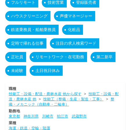
フルリモート
技術営業
登録販売者
ハウスクリーニング
声優マネージャー
鉄道乗務員・船舶乗務員
化粧品
定時で帰れる仕事
注目の求人検索ワード
正社員
リモートワーク・在宅勤務
第二新卒
未経験
土日祝日休み
職種
技能工・設備・配送・農林水産 他から探す
>
技能工・設備・配
送・農林水産 他
>
技能工（整備・生産・製造・工事）
>
整
備・メカニック（自動車・二輪車）
勤務地
東京都
神奈川県
川崎市
狛江市
武蔵野市
業種
海運・鉄道・空輸・陸運