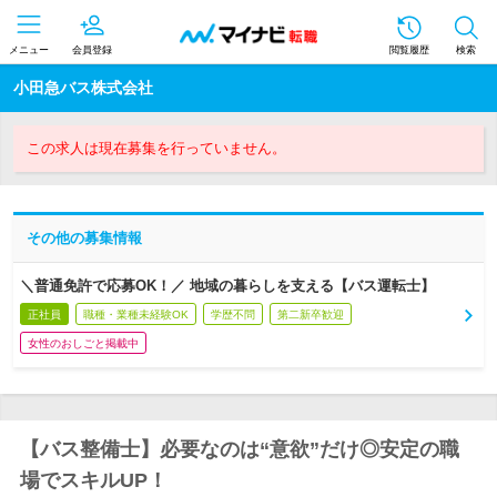
メニュー
会員登録
閲覧履歴
検索
小田急バス株式会社
この求人は現在募集を行っていません。
その他の募集情報
＼普通免許で応募OK！／ 地域の暮らしを支える【バス運転士】
正社員
職種・業種未経験OK
学歴不問
第二新卒歓迎
女性のおしごと掲載中
【バス整備士】必要なのは“意欲”だけ◎安定の職
場でスキルUP！