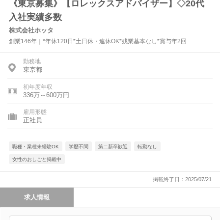
《東京募集》【ロレックスアドバイザー】◇20代
入社実績多数
株式会社ホッタ
創業146年｜*年休120日*土日休・連休OK*残業基本なし*賞与年2回
勤務地
東京都
初年度年収
336万～600万円
雇用形態
正社員
職種・業種未経験OK
学歴不問
第二新卒歓迎
転勤なし
女性のおしごと掲載中
掲載終了日：2025/07/21
求人情報