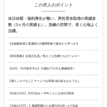
この求人のポイント
休日休暇・福利厚生が整い、男性育休取得の実績多
数（3ヶ月の実績も）。洗練の空間で、長く心地よく
活躍。
【未経験歓迎】配属前の4週間研修で基本から学べます
【東京勤務】全員正社員／気さくな先輩たちがフォロー
【20代・30代前半中心】35歳以下の方を積極採用！
【個人ノルマなし】チームでお客様1組1組をおもてなし
【年休120日】月9日休み＋半年ごとに公休6日取得
【月給24万円～】業績堅調のため賞与年2回＋αで支給