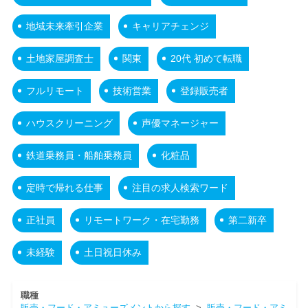
地域未来牽引企業
キャリアチェンジ
土地家屋調査士
関東
20代 初めて転職
フルリモート
技術営業
登録販売者
ハウスクリーニング
声優マネージャー
鉄道乗務員・船舶乗務員
化粧品
定時で帰れる仕事
注目の求人検索ワード
正社員
リモートワーク・在宅勤務
第二新卒
未経験
土日祝日休み
職種
販売・フード・アミューズメントから探す
>
販売・フード・アミ