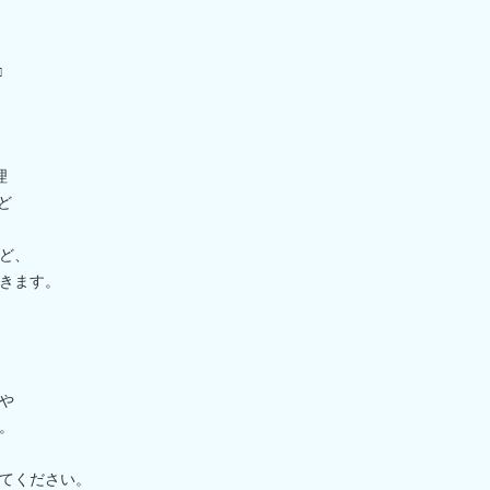
□
理
ど
ど、
きます。
や
。
てください。