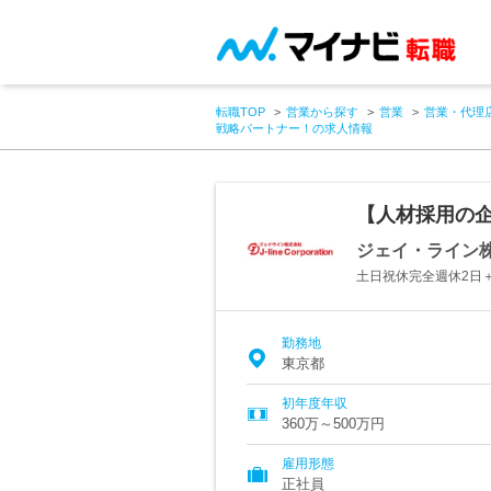
転職TOP
営業から探す
営業
営業・代理
戦略パートナー！の求人情報
【人材採用の
ジェイ・ライン
土日祝休完全週休2日＋
勤務地
東京都
初年度年収
360万～500万円
雇用形態
正社員