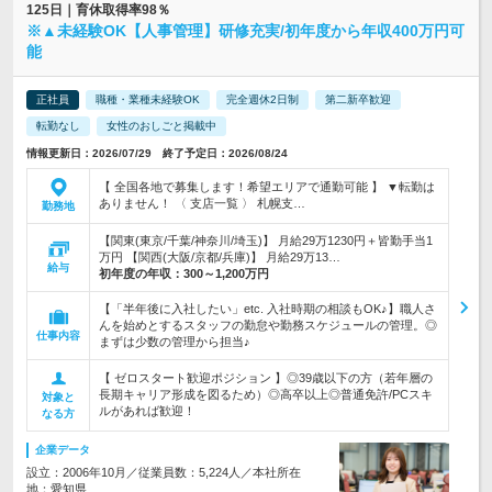
125日｜育休取得率98％
※▲未経験OK【人事管理】研修充実/初年度から年収400万円可
能
正社員
職種・業種未経験OK
完全週休2日制
第二新卒歓迎
転勤なし
女性のおしごと掲載中
情報更新日：2026/07/29 終了予定日：2026/08/24
【 全国各地で募集します！希望エリアで通勤可能 】 ▼転勤は
ありません！ 〈 支店一覧 〉 札幌支…
勤務地
【関東(東京/千葉/神奈川/埼玉)】 月給29万1230円＋皆勤手当1
万円 【関西(大阪/京都/兵庫)】 月給29万13…
給与
初年度の年収：
300～1,200万円
【「半年後に入社したい」etc. 入社時期の相談もOK♪】職人さ
んを始めとするスタッフの勤怠や勤務スケジュールの管理。◎
仕事内容
まずは少数の管理から担当♪
【 ゼロスタート歓迎ポジション 】◎39歳以下の方（若年層の
長期キャリア形成を図るため）◎高卒以上◎普通免許/PCスキ
対象と
ルがあれば歓迎！
なる方
企業データ
設立：2006年10月／従業員数：5,224人／本社所在
地：愛知県