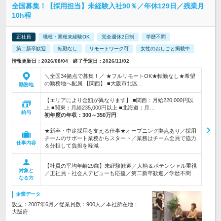
全国募集！【採用担当】未経験入社90％／年休129日／残業月
10h程
正社員
職種・業種未経験OK
完全週休2日制
学歴不問
第二新卒歓迎
転勤なし
リモートワーク可
女性のおしごと掲載中
情報更新日：2026/08/04 終了予定日：2026/11/02
＼全国34拠点で募集！／ ★フルリモートOK★転勤なし★希望
の勤務地へ配属 【関西】 ■大阪市北区…
勤務地
【エリアにより金額が異なります】 ■関西：月給220,000円以
上 ■関東：月給235,000円以上 ■北海道：月…
給与
初年度の年収：
300～350万円
★新卒・中途採用を支える仕事★オープニング拠点あり／採用
チームのサポート業務からスタート／業務はチーム全員で協力
仕事内容
＆分担して負担を軽減
【社員の平均年齢29歳】未経験歓迎／人柄＆ポテンシャル重視
対象と
／正社員・社会人デビューも応援／第二新卒歓迎／学歴不問
なる方
企業データ
設立：2007年6月／従業員数：900人／本社所在地：
大阪府