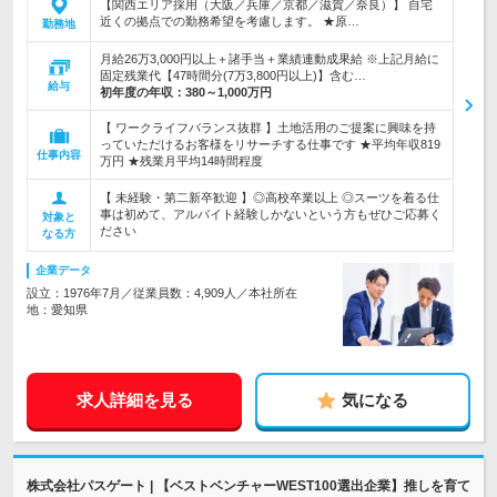
【関西エリア採用（大阪／兵庫／京都／滋賀／奈良）】 自宅
近くの拠点での勤務希望を考慮します。 ★原…
勤務地
月給26万3,000円以上＋諸手当＋業績連動成果給 ※上記月給に
固定残業代【47時間分(7万3,800円以上)】含む…
給与
初年度の年収：
380～1,000万円
【 ワークライフバランス抜群 】土地活用のご提案に興味を持
っていただけるお客様をリサーチする仕事です ★平均年収819
仕事内容
万円 ★残業月平均14時間程度
【 未経験・第二新卒歓迎 】◎高校卒業以上 ◎スーツを着る仕
事は初めて、アルバイト経験しかないという方もぜひご応募く
対象と
ださい
なる方
企業データ
設立：1976年7月／従業員数：4,909人／本社所在
地：愛知県
求人詳細を見る
気になる
株式会社パスゲート | 【ベストベンチャーWEST100選出企業】推しを育て