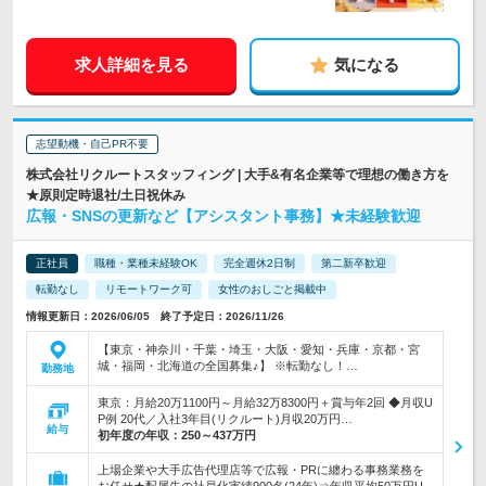
求人詳細を見る
気になる
志望動機・自己PR不要
株式会社リクルートスタッフィング | 大手&有名企業等で理想の働き方を
★原則定時退社/土日祝休み
広報・SNSの更新など【アシスタント事務】★未経験歓迎
正社員
職種・業種未経験OK
完全週休2日制
第二新卒歓迎
転勤なし
リモートワーク可
女性のおしごと掲載中
情報更新日：2026/06/05 終了予定日：2026/11/26
【東京・神奈川・千葉・埼玉・大阪・愛知・兵庫・京都・宮
城・福岡・北海道の全国募集♪】 ※転勤なし！…
勤務地
東京：月給20万1100円～月給32万8300円＋賞与年2回 ◆月収U
P例 20代／入社3年目(リクルート)月収20万円…
給与
初年度の年収：
250～437万円
上場企業や大手広告代理店等で広報・PRに纏わる事務業務を