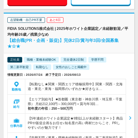
志望動機・自己PR不要
あと6日
FIDIA SOLUTIONS株式会社 | 2025年ホワイト企業認定／未経験歓迎／平
均年齢26歳／残業少なめ
【総合職(PR・企画・販促)】完休2日/賞与年3回/全国募集
★☆★
正社員
職種・業種未経験OK
完全週休2日制
学歴不問
第二新卒歓迎
転勤なし
女性のおしごと掲載中
情報更新日：2026/07/24 終了予定日：2026/08/13
【転勤なし★関東・関西エリア積極採用中】関東・関西・北海
道・東北・東海・福岡県のいずれか★好きなエ…
勤務地
【エリア別給与】 ■首都圏（東京都・神奈川県・埼玉県・千葉
県） 月給212,100円～300,000円＋賞与年3回…
給与
初年度の年収：
250～500万円
【5年連続ホワイト企業認定★9割以上が未経験スタート】商品
PRや販促企画をお任せ♪知名度の高い商材だからこそ、PRし
仕事内容
やすいのが魅力です！
【学歴不問／業界・職種未経験歓迎／新卒・第二新卒歓迎】初