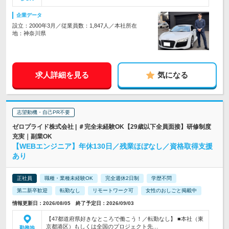
企業データ
設立：2000年3月／従業員数：1,847人／本社所在
地：神奈川県
求人詳細を見る
気になる
志望動機・自己PR不要
ゼロプライド株式会社 | ＃完全未経験OK【29歳以下全員面接】研修制度
充実｜副業OK
【WEBエンジニア】年休130日／残業ほぼなし／資格取得支援
あり
正社員
職種・業種未経験OK
完全週休2日制
学歴不問
第二新卒歓迎
転勤なし
リモートワーク可
女性のおしごと掲載中
情報更新日：2026/08/05 終了予定日：2026/09/03
【47都道府県好きなところで働こう！／転勤なし】 ■本社（東
京都港区）もしくは全国のプロジェクト先…
勤務地