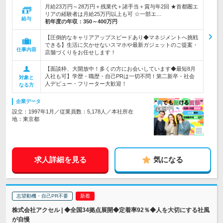
月給23万円～28万円＋残業代＋諸手当＋賞与年2回 ★首都圏エ
リアの経験者は月給25万円以上も可 ☆一部エ…
給与
初年度の年収：
350～400万円
【圧倒的なキャリアアップスピードあり◆マネジメントへ挑戦
できる】生活に欠かせないスマホや最新ガジェットのご提案・
仕事内容
店舗づくりをお任せします！
【面談枠、大開放中！多くの方にお会いしています◆最短8月
入社も可】学歴・職歴・自己PRは一切不問！第二新卒・社会
対象と
人デビュー・フリーター大歓迎！
なる方
企業データ
設立：1997年1月／従業員数：5,178人／本社所在
地：東京都
求人詳細を見る
気になる
志望動機・自己PR不要
株式会社アクセル | ◆全国34拠点展開◆定着率92％◆人を大切にする社風
が自慢