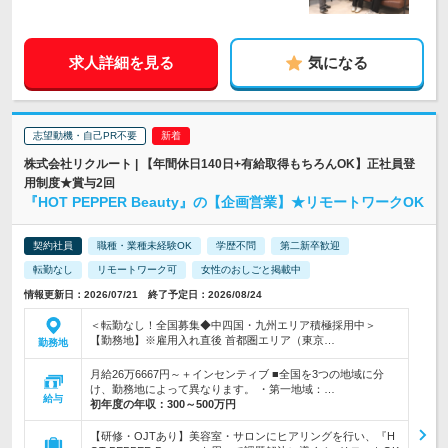
求人詳細を見る
気になる
志望動機・自己PR不要
株式会社リクルート | 【年間休日140日+有給取得もちろんOK】正社員登
用制度★賞与2回
『HOT PEPPER Beauty』の【企画営業】★リモートワークOK
契約社員
職種・業種未経験OK
学歴不問
第二新卒歓迎
転勤なし
リモートワーク可
女性のおしごと掲載中
情報更新日：2026/07/21 終了予定日：2026/08/24
＜転勤なし！全国募集◆中四国・九州エリア積極採用中＞
【勤務地】※雇用入れ直後 首都圏エリア（東京…
勤務地
月給26万6667円～＋インセンティブ ■全国を3つの地域に分
け、勤務地によって異なります。 ・第一地域：…
給与
初年度の年収：
300～500万円
【研修・OJTあり】美容室・サロンにヒアリングを行い、『H