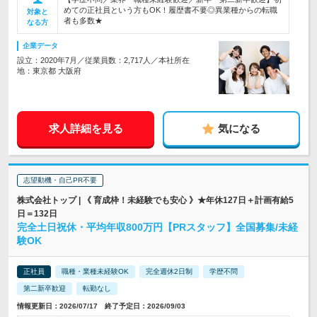
めての正社員という方もOK！履歴書不要◎異業種からの転職
対象と
者も多数★
なる方
企業データ
設立：2020年7月／従業員数：2,717人／本社所在
地：東京都 大阪府
求人詳細を見る
気になる
志望動機・自己PR不要
株式会社トップ | 《 育成枠！未経験でも安心 》★年休127日＋計画有給5
日＝132日
完全土日祝休・平均年収800万円【PRスタッフ】全国募集/未経
験OK
正社員
職種・業種未経験OK
完全週休2日制
学歴不問
第二新卒歓迎
転勤なし
情報更新日：2026/07/17 終了予定日：2026/09/03