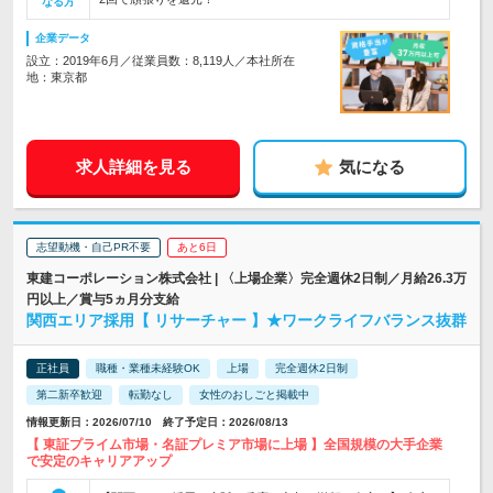
なる方
企業データ
設立：2019年6月／従業員数：8,119人／本社所在
地：東京都
求人詳細を見る
気になる
志望動機・自己PR不要
あと6日
東建コーポレーション株式会社 | 〈上場企業〉完全週休2日制／月給26.3万
円以上／賞与5ヵ月分支給
関西エリア採用【 リサーチャー 】★ワークライフバランス抜群
正社員
職種・業種未経験OK
上場
完全週休2日制
第二新卒歓迎
転勤なし
女性のおしごと掲載中
情報更新日：2026/07/10 終了予定日：2026/08/13
【 東証プライム市場・名証プレミア市場に上場 】全国規模の大手企業
で安定のキャリアアップ