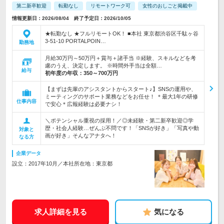
第二新卒歓迎
転勤なし
リモートワーク可
女性のおしごと掲載中
情報更新日：2026/08/04 終了予定日：2026/10/05
★転勤なし ★フルリモートOK！ ■本社 東京都渋谷区千駄ヶ谷
3-51-10 PORTALPOIN…
勤務地
月給30万円～50万円＋賞与＋諸手当 ※経験、スキルなどを考
慮のうえ、決定します。 ※時間外手当は全額…
給与
初年度の年収：
350～700万円
【まずは先輩のアシスタントからスタート♪】SNSの運用や、
ミーティングのサポート業務などをお任せ！ ＊最大1年の研修
仕事内容
で安心＊広報経験は必要ナシ！
＼ポテンシャル重視の採用！／◎未経験・第二新卒歓迎◎学
歴・社会人経験…ぜんぶ不問です！「SNSが好き」「写真や動
対象と
画が好き」そんなアナタへ！
なる方
企業データ
設立：2017年10月／本社所在地：東京都
求人詳細を見る
気になる