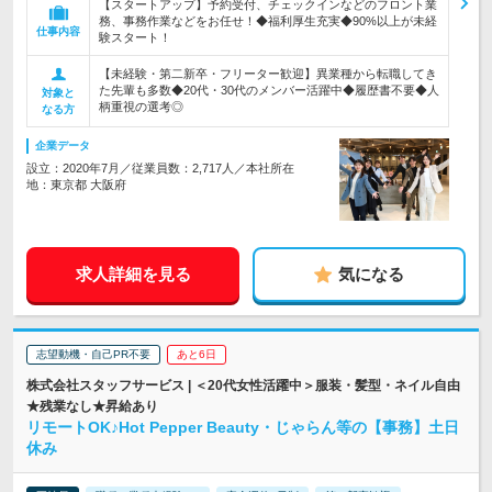
【スタートアップ】予約受付、チェックインなどのフロント業
務、事務作業などをお任せ！◆福利厚生充実◆90%以上が未経
仕事内容
験スタート！
【未経験・第二新卒・フリーター歓迎】異業種から転職してき
た先輩も多数◆20代・30代のメンバー活躍中◆履歴書不要◆人
対象と
柄重視の選考◎
なる方
企業データ
設立：2020年7月／従業員数：2,717人／本社所在
地：東京都 大阪府
求人詳細を見る
気になる
志望動機・自己PR不要
あと6日
株式会社スタッフサービス | ＜20代女性活躍中＞服装・髪型・ネイル自由
★残業なし★昇給あり
リモートOK♪Hot Pepper Beauty・じゃらん等の【事務】土日
休み