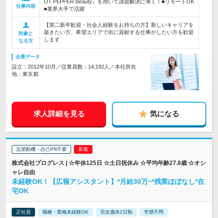
OT PEPPER Beauty』を用いて課題解決に導く！■リモートOK
仕事内容
■業界大手で活躍
【第二新卒歓迎・社会人経験をお持ちの方】新しいキャリアを
築きたい方、希望エリアで街に貢献する仕事がしたい方を歓迎
対象と
します
なる方
企業データ
設立：2012年10月／従業員数：14,192人／本社所在
地：東京都
求人詳細を見る
気になる
志望動機・自己PR不要
株式会社プログレス | ☆年休125日 ☆土日祝休み ☆平均年齢27.8歳 ☆オシ
ャレ自由
未経験OK！【広報アシスタント】*月給30万~*残業ほぼなし*在
宅OK
正社員
職種・業種未経験OK
完全週休2日制
学歴不問