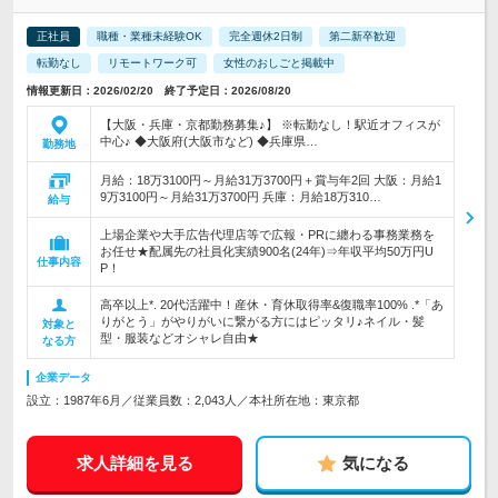
正社員
職種・業種未経験OK
完全週休2日制
第二新卒歓迎
転勤なし
リモートワーク可
女性のおしごと掲載中
情報更新日：2026/02/20 終了予定日：2026/08/20
【大阪・兵庫・京都勤務募集♪】 ※転勤なし！駅近オフィスが
中心♪ ◆大阪府(大阪市など) ◆兵庫県…
勤務地
月給：18万3100円～月給31万3700円＋賞与年2回 大阪：月給1
9万3100円～月給31万3700円 兵庫：月給18万310…
給与
上場企業や大手広告代理店等で広報・PRに纏わる事務業務を
お任せ★配属先の社員化実績900名(24年)⇒年収平均50万円U
仕事内容
P！
高卒以上*. 20代活躍中！産休・育休取得率&復職率100% .*「あ
りがとう」がやりがいに繋がる方にはピッタリ♪ネイル・髪
対象と
型・服装などオシャレ自由★
なる方
企業データ
設立：1987年6月／従業員数：2,043人／本社所在地：東京都
求人詳細を見る
気になる