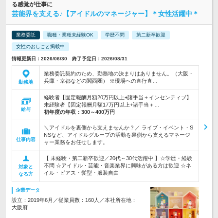
る感覚が仕事に
芸能界を支える♪【アイドルのマネージャー】＊女性活躍中＊
業務委託
職種・業種未経験OK
学歴不問
第二新卒歓迎
女性のおしごと掲載中
情報更新日：2026/06/30 終了予定日：2026/08/31
業務委託契約のため、勤務地の決まりはありません。（大阪・
兵庫・京都などの関西圏） ※現場への直行直…
勤務地
経験者【固定報酬月額20万円以上+諸手当＋インセンティブ】
未経験者【固定報酬月額17万円以上+諸手当＋…
給与
初年度の年収：
300～400万円
＼アイドルを裏側から支えませんか？／ ライブ・イベント・S
NSなど、アイドルグループの活動を裏側から支えるマネージ
仕事内容
ャー業務をお任せします。
【 未経験・第二新卒歓迎／20代～30代活躍中 】☆学歴・経験
不問 ☆アイドル・芸能・音楽業界に興味がある方は歓迎 ☆ネ
対象と
イル・ピアス・髪型・服装自由
なる方
企業データ
設立：2019年6月／従業員数：160人／本社所在地：
大阪府