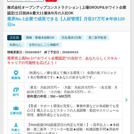
株式会社オープンアップコンストラクション | 上場GROUP&ホワイト企業
認定/土日祝休&最大11連休/9月の入社OK
業界No.1企業で成長できる【人材管理】月収37万可★年休120
日/o
正社員
職種・業種未経験OK
完全週休2日制
第二新卒歓迎
転勤なし
女性のおしごと掲載中
情報更新日：2026/08/07 終了予定日：2026/09/10
業界売上高No.1×“ホワイト企業認定”の当社で、あなたらしくスキル・
キャリアの可能性を広げよう！
《転勤なし／腰を据えて働ける環境！》 全国の各プロジェク
ト先が勤務地です♪ ★あなたの好きな街でず…
勤務地
〈東京〉月給28万円～ 〈大阪〉月給26.9万円～ 〈名古屋〉月
給28.5万円～ 〈その他〉月給26.5万円～ ※…
給与
初年度の年収：
350～500万円
【育成・サポート環境が充実し、事務作業などが未経験でも安
心◎】職人さんなどスタッフの人員調整・勤怠やスケジュール
仕事内容
管理、書類作成などをお任せ。
【Web面接OK&面接翌日の内定も可能！】＜高卒以上＞★未経
験・第二新卒・フリーター歓迎★経験・転職回数不問★昇給年
対象と
2回で頑張りを還元！