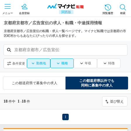
関西版
メニュー
会員登録
閲覧履歴
検索
京都府京都市／広告宣伝の求人・転職・中途採用情報
京都府京都市／広告宣伝の転職・求人一覧ページです。マイナビ転職では京都府の市
区町村からもあなたにぴったりの求人を探せます。
京都府京都市／広告宣伝
勤務地
職種
年収
特徴
条件変更
この都道府県
以外でも
この都道府県
で募集中の求人
同時に募集中の求人
18
1
18
件中
-
件
並び替え
1