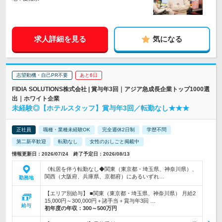
求人詳細を見る
気になる
志望動機・自己PR不要
あと6日
FIDIA SOLUTIONS株式会社 | 賞与年3回｜アジア急成長企業トップ1000選
出｜ホワイト企業
未経験◎【ホテルスタッフ】賞与年3回／転勤なし★★★
正社員
職種・業種未経験OK
完全週休2日制
学歴不問
第二新卒歓迎
転勤なし
女性のおしごと掲載中
情報更新日：2026/07/24 終了予定日：2026/08/13
《転居を伴う転勤なし◆関東（東京都・埼玉県、神奈川県）、
関西（大阪府、兵庫県、京都府）にあるいずれ…
勤務地
【エリア別給与】 ■関東（東京都・埼玉県、神奈川県） 月給2
15,000円～300,000円＋諸手当＋賞与年3回 …
給与
初年度の年収：
300～500万円