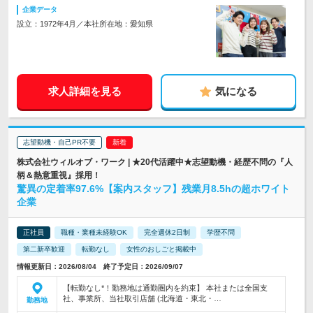
企業データ
設立：1972年4月／本社所在地：愛知県
求人詳細を見る
気になる
志望動機・自己PR不要
株式会社ウィルオブ・ワーク | ★20代活躍中★志望動機・経歴不問の『人
柄＆熱意重視』採用！
驚異の定着率97.6%【案内スタッフ】残業月8.5hの超ホワイト
企業
正社員
職種・業種未経験OK
完全週休2日制
学歴不問
第二新卒歓迎
転勤なし
女性のおしごと掲載中
情報更新日：2026/08/04 終了予定日：2026/09/07
【転勤なし*！勤務地は通勤圏内を約束】 本社または全国支
社、事業所、当社取引店舗 (北海道・東北・…
勤務地