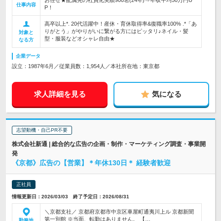
お任せ★配属先の社員化実績900名(24年)⇒年収平均50万円U
仕事内容
P！
高卒以上*. 20代活躍中！産休・育休取得率&復職率100% .*「あ
りがとう」がやりがいに繋がる方にはピッタリ♪ネイル・髪
対象と
型・服装などオシャレ自由★
なる方
企業データ
設立：1987年6月／従業員数：1,954人／本社所在地：東京都
求人詳細を見る
気になる
志望動機・自己PR不要
株式会社新通 | 総合的な広告の企画・制作・マーケティング調査・事業開
発
《京都》広告の【営業】＊年休130日＊ 経験者歓迎
正社員
情報更新日：2026/03/03 終了予定日：2026/08/31
＼京都支社／ 京都府京都市中京区車屋町通夷川上ル 京都新聞
第一別館 ※当面、転勤はありません。 【…
勤務地