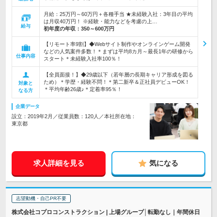
月給：25万円～60万円＋各種手当 ★未経験入社：3年目の平均
は月収40万円！ ※経験・能力などを考慮の上…
給与
初年度の年収：
350～600万円
【リモート率9割】◆Webサイト制作やオンラインゲーム開発
などの人気案件多数！＊まずは平均8カ月～最長1年の研修から
仕事内容
スタート＊未経験入社率100％！
【全員面接！】◆29歳以下（若年層の長期キャリア形成を図る
ため）＊学歴・経験不問！＊第二新卒＆正社員デビューOK！
対象と
＊平均年齢26歳♪＊定着率95％！
なる方
企業データ
設立：2019年2月／従業員数：120人／本社所在地：
東京都
求人詳細を見る
気になる
志望動機・自己PR不要
株式会社コプロコンストラクション | 上場グループ│転勤なし｜年間休日