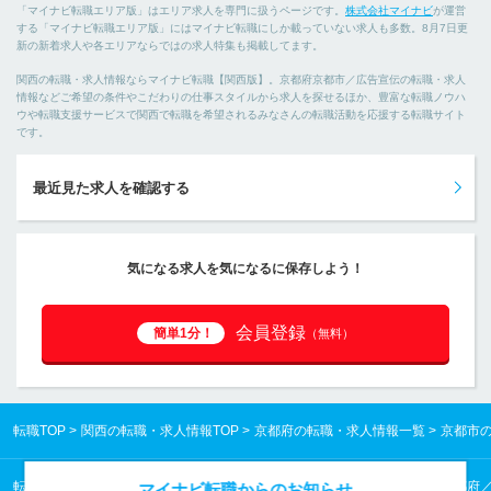
「マイナビ転職エリア版」はエリア求人を専門に扱うページです。
株式会社マイナビ
が運営
する「マイナビ転職エリア版」にはマイナビ転職にしか載っていない求人も多数。8月7日更
新の新着求人や各エリアならではの求人特集も掲載してます。
関西の転職・求人情報ならマイナビ転職【関西版】。京都府京都市／広告宣伝の転職・求人
情報などご希望の条件やこだわりの仕事スタイルから求人を探せるほか、豊富な転職ノウハ
ウや転職支援サービスで関西で転職を希望されるみなさんの転職活動を応援する転職サイト
です。
最近見た求人を確認する
気になる求人を気になるに保存しよう！
会員登録
簡単1分！
（無料）
転職TOP
関西の転職・求人情報TOP
京都府の転職・求人情報一覧
京都市
転職TOP
関西の転職・求人情報TOP
京都府の転職・求人情報一覧
京都府
マイナビ転職からのお知らせ