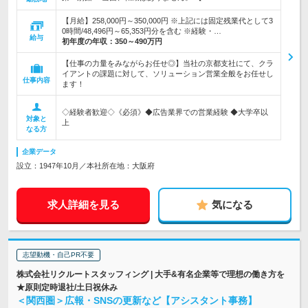
【月給】258,000円～350,000円 ※上記には固定残業代として3
0時間/48,496円～65,353円分を含む ※経験・…
給与
初年度の年収：
350～490万円
【仕事の力量をみながらお任せ◎】当社の京都支社にて、クラ
イアントの課題に対して、ソリューション営業全般をお任せし
仕事内容
ます！
◇経験者歓迎◇《必須》◆広告業界での営業経験 ◆大学卒以
対象と
上
なる方
企業データ
設立：1947年10月／本社所在地：大阪府
求人詳細を見る
気になる
志望動機・自己PR不要
株式会社リクルートスタッフィング | 大手&有名企業等で理想の働き方を
★原則定時退社/土日祝休み
＜関西圏＞広報・SNSの更新など【アシスタント事務】