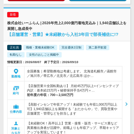
株式会社いーふらん | 2026年売上2,000億円着地見込み｜1,940店舗以上を
展開し急成長中
【店舗運営・営業】★未経験から入社3年目で部長補佐に!?
正社員
職種・業種未経験OK
完全週休2日制
第二新卒歓迎
転勤なし
女性のおしごと掲載中
情報更新日：2026/08/07 終了予定日：2026/09/10
全国募集｜希望勤務地は考慮します。 北海道札幌市／函館市
／旭川市／帯広市／北見市／北広島市 ほか…
勤務地
【店舗営業※全国転勤あり】 月給45万円以上+インセンティブ
内訳：基本給23万円＋秘密保持手当4万円＋…
給与
初年度の年収：
700～2,500万円
【高額インセンで年収アップ！未経験でも年収1,000万円以上
可】1,940店舗以上を展開する「おたからや」で、買取営業や
仕事内容
店舗運営・管理などを担当します
【未経験OK！高卒以上】営業・接客・販売・サービス業など
異業種出身者が活躍中。前職よりも年収アップ、早期キャリア
対象と
アップを実現しています！
なる方