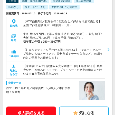
正社員
職種・業種未経験OK
完全週休2日制
第二新卒歓迎
転勤なし
リモートワーク可
女性のおしごと掲載中
情報更新日：2026/07/10 終了予定日：2026/08/13
【WEB面接1回／転居を伴う転勤なし／好きな場所で働ける】
全国32都道府県 東京・神奈川・千葉・…
勤務地
東京 月給21万円～+賞与 神奈川 月給20万2000円～+賞与 埼玉/
大阪 月給19万7000円～+賞与 千葉 月給19万6…
給与
初年度の年収：
250～350万円
【好きなメディアを手がける側になれる♪】リクルートグルー
プ発行の人気メディアで、資料作成やデータ入力など、未経験
仕事内容
向けの事務をお任せします♪
【未経験OK★土日祝休み★完全週休二日制★年休125日】残業
少なめ・お休みたっぷりで、プライベートも充実の働き方が叶
対象と
います★産育休取得率100％
なる方
企業データ
設立：1981年11月／従業員数：5,784人／本社所在
地：東京都
求人詳細を見る
気になる