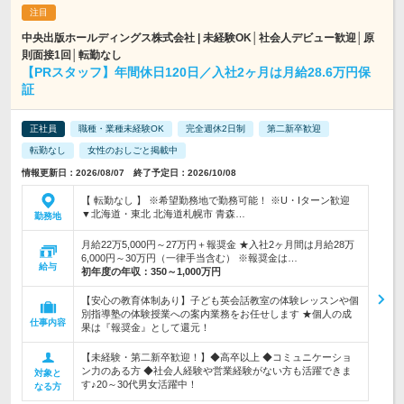
中央出版ホールディングス株式会社 | 未経験OK│社会人デビュー歓迎│原
則面接1回│転勤なし
【PRスタッフ】年間休日120日／入社2ヶ月は月給28.6万円保
証
正社員
職種・業種未経験OK
完全週休2日制
第二新卒歓迎
転勤なし
女性のおしごと掲載中
情報更新日：2026/08/07 終了予定日：2026/10/08
【 転勤なし 】 ※希望勤務地で勤務可能！ ※U・Iターン歓迎
▼北海道・東北 北海道札幌市 青森…
勤務地
月給22万5,000円～27万円＋報奨金 ★入社2ヶ月間は月給28万
6,000円～30万円（一律手当含む） ※報奨金は…
給与
初年度の年収：
350～1,000万円
【安心の教育体制あり】子ども英会話教室の体験レッスンや個
別指導塾の体験授業への案内業務をお任せします ★個人の成
仕事内容
果は『報奨金』として還元！
【未経験・第二新卒歓迎！】◆高卒以上 ◆コミュニケーショ
ン力のある方 ◆社会人経験や営業経験がない方も活躍できま
対象と
す♪20～30代男女活躍中！
なる方