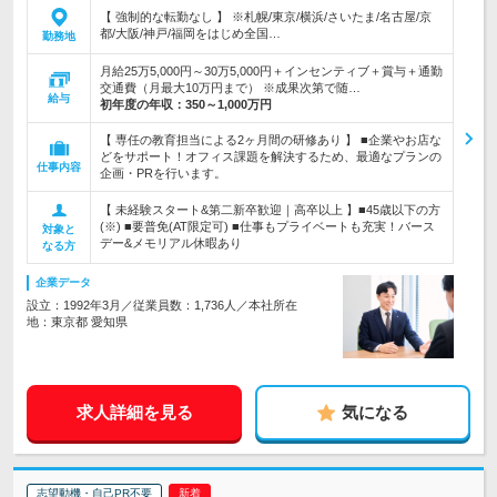
【 強制的な転勤なし 】 ※札幌/東京/横浜/さいたま/名古屋/京
都/大阪/神戸/福岡をはじめ全国…
勤務地
月給25万5,000円～30万5,000円＋インセンティブ＋賞与＋通勤
交通費（月最大10万円まで） ※成果次第で随…
給与
初年度の年収：
350～1,000万円
【 専任の教育担当による2ヶ月間の研修あり 】 ■企業やお店な
どをサポート！オフィス課題を解決するため、最適なプランの
仕事内容
企画・PRを行います。
【 未経験スタート&第二新卒歓迎｜高卒以上 】■45歳以下の方
(※) ■要普免(AT限定可) ■仕事もプライベートも充実！バース
対象と
デー&メモリアル休暇あり
なる方
企業データ
設立：1992年3月／従業員数：1,736人／本社所在
地：東京都 愛知県
求人詳細を見る
気になる
志望動機・自己PR不要