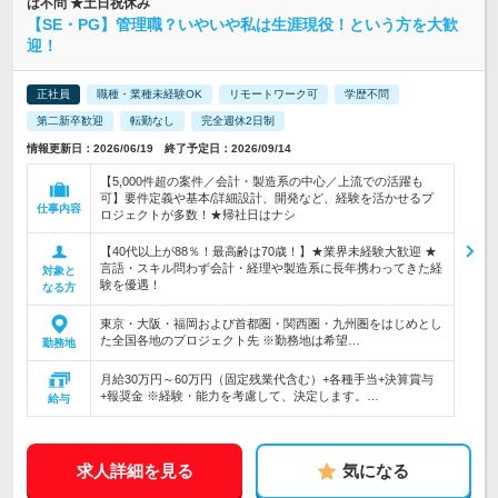
は不問 ★土日祝休み
【SE・PG】管理職？いやいや私は生涯現役！という方を大歓
迎！
正社員
職種・業種未経験OK
リモートワーク可
学歴不問
第二新卒歓迎
転勤なし
完全週休2日制
情報更新日：2026/06/19 終了予定日：2026/09/14
【5,000件超の案件／会計・製造系の中心／上流での活躍も
可】要件定義や基本/詳細設計、開発など、経験を活かせるプ
仕事内容
ロジェクトが多数！★帰社日はナシ
【40代以上が88％！最高齢は70歳！】★業界未経験大歓迎 ★
言語・スキル問わず会計・経理や製造系に長年携わってきた経
対象と
験を優遇！
なる方
東京・大阪・福岡および首都圏・関西圏・九州圏をはじめとし
た全国各地のプロジェクト先 ※勤務地は希望…
勤務地
月給30万円～60万円（固定残業代含む）+各種手当+決算賞与
+報奨金 ※経験・能力を考慮して、決定します。…
給与
求人詳細を見る
気になる