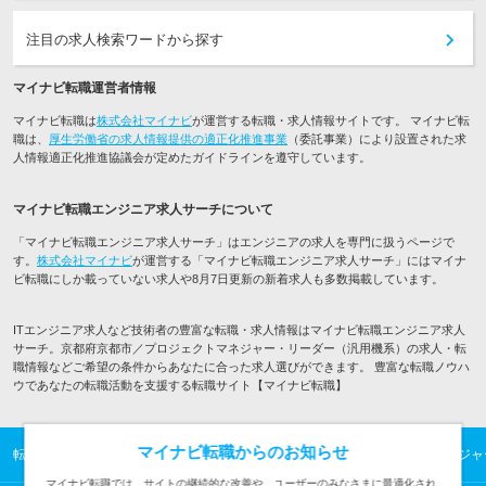
注目の求人検索ワードから探す
マイナビ転職運営者情報
マイナビ転職は
株式会社マイナビ
が運営する転職・求人情報サイトです。 マイナビ転
職は、
厚生労働省の求人情報提供の適正化推進事業
（委託事業）により設置された求
人情報適正化推進協議会が定めたガイドラインを遵守しています。
マイナビ転職エンジニア求人サーチについて
「マイナビ転職エンジニア求人サーチ」はエンジニアの求人を専門に扱うページで
す。
株式会社マイナビ
が運営する「マイナビ転職エンジニア求人サーチ」にはマイナ
ビ転職にしか載っていない求人や8月7日更新の新着求人も多数掲載しています。
ITエンジニア求人など技術者の豊富な転職・求人情報はマイナビ転職エンジニア求人
サーチ。京都府京都市／プロジェクトマネジャー・リーダー（汎用機系）の求人・転
職情報などご希望の条件からあなたに合った求人選びができます。 豊富な転職ノウハ
ウであなたの転職活動を支援する転職サイト【マイナビ転職】
マイナビ転職からのお知らせ
転職TOP
ITエンジニアの転職・求人情報TOP
京都市／プロジェクトマネジャ
マイナビ転職では、サイトの継続的な改善や、ユーザーのみなさまに最適化され