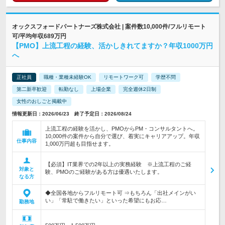
オックスフォードパートナーズ株式会社 | 案件数10,000件/フルリモート
可/平均年収689万円
【PMO】上流工程の経験、活かしきれてますか？年収1000万円
へ
正社員
職種・業種未経験OK
リモートワーク可
学歴不問
第二新卒歓迎
転勤なし
上場企業
完全週休2日制
女性のおしごと掲載中
情報更新日：2026/06/23 終了予定日：2026/08/24
上流工程の経験を活かし、PMOからPM・コンサルタントへ。
10,000件の案件から自分で選び、着実にキャリアアップ。年収
仕事内容
1,000万円超も目指せます。
【必須】IT業界での2年以上の実務経験 ※上流工程のご経
対象と
験、PMOのご経験がある方は優遇いたします。
なる方
◆全国各地からフルリモート可 ⇒もちろん「出社メインがい
い」「常駐で働きたい」といった希望にもお応…
勤務地