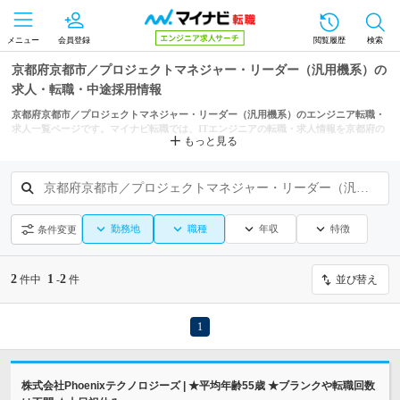
メニュー
会員登録
閲覧履歴
検索
京都府京都市／プロジェクトマネジャー・リーダー（汎用機系）の
求人・転職・中途採用情報
京都府京都市／プロジェクトマネジャー・リーダー（汎用機系）のエンジニア転職・
求人一覧ページです。マイナビ転職では、ITエンジニアの転職・求人情報を京都府の
もっと見る
市区町村からも探せます。
京都府京都市／プロジェクトマネジャー・リーダー（汎用機系）
勤務地
職種
年収
特徴
条件変更
2
1
2
件中
-
件
並び替え
1
株式会社Phoenixテクノロジーズ | ★平均年齢55歳 ★ブランクや転職回数