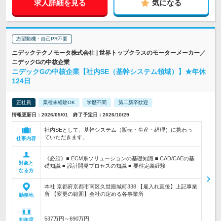
求人詳細を見る
気になる
志望動機・自己PR不要
ニデックテクノモータ株式会社 | 世界トップクラスのモーターメーカー／
ニデックGの中核企業
ニデックGの中核企業【社内SE（基幹システム領域）】★年休
124日
正社員
業種未経験OK
学歴不問
第二新卒歓迎
情報更新日：2026/05/01 終了予定日：2026/10/29
社内SEとして、基幹システム（販売・生産・経理）に携わっ
ていただきます。
仕事内容
《必須》■ ECM系ソリューションの基礎知識 ■ CAD/CAEの基
対象と
礎知識 ■ 設計開発プロセスの知識 ■ 要件定義経験
なる方
本社 京都府京都市南区久世殿城町338 【雇入れ直後】上記事業
所 【変更の範囲】会社の定める各事業所
勤務地
537万円～690万円
初年度