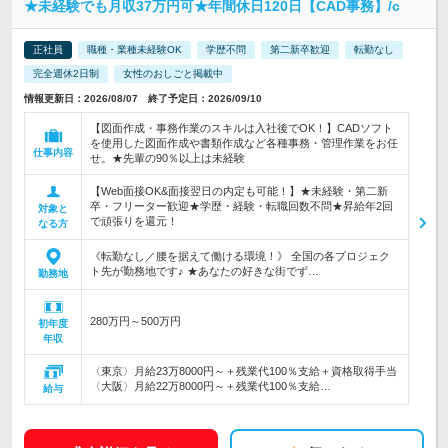
★未経験でも月収37万円可★年間休日120日【CAD事務】/c
正社員
職種・業種未経験OK
学歴不問
第二新卒歓迎
転勤なし
完全週休2日制
女性のおしごと掲載中
情報更新日：2026/08/07 終了予定日：2026/09/10
【図面作成・事務作業のスキルは入社後でOK！】CADソフト
を使用した図面作成や書類作成など各種事務・管理作業をお任
仕事内容
せ。★先輩の90％以上は未経験
【Web面接OK&面接翌日の内定も可能！】★未経験・第二新
卒・フリーター歓迎★学歴・経験・転職回数不問★昇給年2回
対象と
で頑張りを還元！
なる方
《転勤なし／腰を据えて働ける環境！》 全国の各プロジェク
ト先が勤務地です♪ ★あなたの好きな街でず…
勤務地
280万円～500万円
初年度
年収
〈東京〉月給23万8000円～＋残業代100％支給＋資格取得手当
〈大阪〉月給22万8000円～＋残業代100％支給…
給与