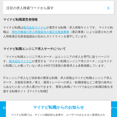
注目の求人検索ワードから探す
マイナビ転職運営者情報
マイナビ転職は
株式会社マイナビ
が運営する転職・求人情報サイトです。 マイナビ転
職は、
厚生労働省の求人情報提供の適正化推進事業
（委託事業）により設置された求
人情報適正化推進協議会が定めたガイドラインを遵守しています。
マイナビ転職エンジニア求人サーチについて
「マイナビ転職エンジニア求人サーチ」はエンジニアの求人を専門に扱うページで
す。
株式会社マイナビ
が運営する「マイナビ転職エンジニア求人サーチ」にはマイナ
ビ転職にしか載っていない求人や8月7日更新の新着求人も多数掲載しています。
ITエンジニア求人など技術者の豊富な転職・求人情報はマイナビ転職エンジニア求人
サーチ。京都府京都市／導入・運用トレーナーの求人・転職情報などご希望の条件か
らあなたに合った求人選びができます。 豊富な転職ノウハウであなたの転職活動を支
援する転職サイト【マイナビ転職】
マイナビ転職からのお知らせ
転職TOP
ITエンジニアの転職・求人情報TOP
京都市／導入・運用トレーナー
マイナビ転職では、サイトの継続的な改善や、ユーザーのみなさまに最適化され