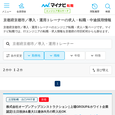
メニュー
会員登録
閲覧履歴
検索
京都府京都市／導入・運用トレーナーの求人・転職・中途採用情報
京都府京都市／導入・運用トレーナーのエンジニア転職・求人一覧ページです。マイ
ナビ転職では、ITエンジニアの転職・求人情報を京都府の市区町村からも探せます。
京都府京都市／導入・運用トレーナー
勤務地
職種
年収
特徴
条件変更
2
1
2
件中
-
件
並び替え
1
志望動機・自己PR不要
株式会社オープンアップコンストラクション | 上場GROUP&ホワイト企業
認定/土日祝休&最大11連休/9月の即入社OK