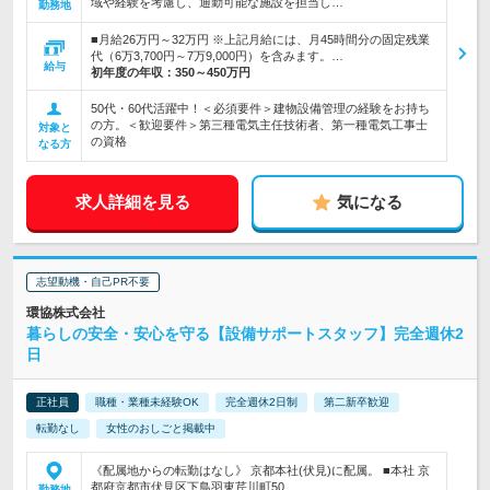
域や経験を考慮し、通勤可能な施設を担当し…
勤務地
■月給26万円～32万円 ※上記月給には、月45時間分の固定残業
代（6万3,700円～7万9,000円）を含みます。…
給与
初年度の年収：
350～450万円
50代・60代活躍中！＜必須要件＞建物設備管理の経験をお持ち
の方。＜歓迎要件＞第三種電気主任技術者、第一種電気工事士
対象と
の資格
なる方
求人詳細を見る
気になる
志望動機・自己PR不要
環協株式会社
暮らしの安全・安心を守る【設備サポートスタッフ】完全週休2
日
正社員
職種・業種未経験OK
完全週休2日制
第二新卒歓迎
転勤なし
女性のおしごと掲載中
《配属地からの転勤はなし》 京都本社(伏見)に配属。 ■本社 京
都府京都市伏見区下鳥羽東芹川町50…
勤務地