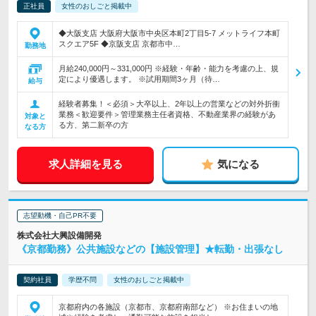
正社員
女性のおしごと掲載中
◆大阪支店 大阪府大阪市中央区本町2丁目5-7 メットライフ本町
スクエア5F ◆京阪支店 京都市中…
勤務地
月給240,000円～331,000円 ※経験・年齢・能力を考慮の上、規
定により優遇します。 ※試用期間3ヶ月（待…
給与
経験者募集！＜必須＞大卒以上、2年以上の営業などの対外折衝
業務＜歓迎要件＞管理業務主任者資格、不動産業界の経験があ
対象と
る方、第二新卒の方
なる方
求人詳細を見る
気になる
志望動機・自己PR不要
株式会社大興設備開発
《京都勤務》公共施設などの【施設管理】★転勤・出張なし
契約社員
学歴不問
女性のおしごと掲載中
京都府内の各施設（京都市、京都府南部など） ※お住まいの地