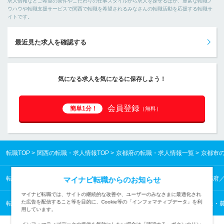
求人情報などご希望の条件やこだわりの仕事スタイルから求人を探せるほか、豊富な転職ノ
ウハウや転職支援サービスで関西で転職を希望されるみなさんの転職活動を応援する転職サ
イトです。
最近見た求人を確認する
気になる求人を気になるに保存しよう！
会員登録
簡単1分！
（無料）
転職TOP
関西の転職・求人情報TOP
京都府の転職・求人情報一覧
京都市
転職TOP
関西の転職・求人情報TOP
京都府の転職・求人情報一覧
京都府
マイナビ転職からのお知らせ
マイナビ転職では、サイトの継続的な改善や、ユーザーのみなさまに最適化され
た広告を配信すること等を目的に、Cookie等の「インフォマティブデータ」を利
転職TOP
技能工・設備・配送・農林水産 他から探す
技能工・設備・配送・農
用しています。