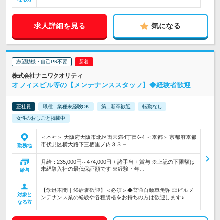
求人詳細を見る
気になる
志望動機・自己PR不要
株式会社ナニワクオリティ
オフィスビル等の【メンテナンススタッフ】◆経験者歓迎
正社員
職種・業種未経験OK
第二新卒歓迎
転勤なし
女性のおしごと掲載中
＜本社＞ 大阪府大阪市北区西天満4丁目6-4 ＜京都＞ 京都府京都
市伏見区横大路下三栖里ノ内３３－…
勤務地
月給：235,000円～474,000円 + 諸手当 + 賞与 ※上記の下限額は
未経験入社の最低保証額です ※経験・年…
給与
【学歴不問｜経験者歓迎】＜必須＞◆普通自動車免許 ◎ビルメ
対象と
ンテナンス業の経験や各種資格をお持ちの方は歓迎します♪
なる方