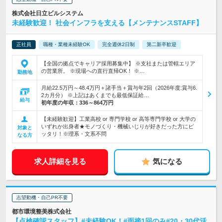
株式会社日立ビルシステム
未経験歓迎！ 社会インフラを支える【メンテナンスSTAFF】
正社員
職種・業種未経験OK
完全週休2日制
第二新卒歓迎
【全国の拠点でキャリア採用募集中】 ※支社または管轄エリア
の営業所。 ※現場への直行直帰OK！ ※…
勤務地
月給22.5万円～48.4万円＋諸手当＋賞与年2回（2026年度:賞与6.
2カ月分） ※上記はあくまでも最低保証給…
給与
初年度の年収：
336～864万円
【未経験歓迎】工業高校 or 専門学校 or 高等専門学校 or 大学の
いずれか出身者★モノづくり・機械いじりが好きだった方にピ
対象と
ッタリ！※理系・文系不問
なる方
求人詳細を見る
気になる
志望動機・自己PR不要
都市環境整美株式会社
【点検確認スタッフ】#未経験OK！#面接1回のみ#20・30代活