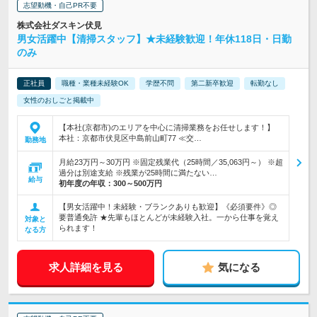
志望動機・自己PR不要
株式会社ダスキン伏見
男女活躍中【清掃スタッフ】★未経験歓迎！年休118日・日勤
のみ
正社員
職種・業種未経験OK
学歴不問
第二新卒歓迎
転勤なし
女性のおしごと掲載中
【本社(京都市)のエリアを中心に清掃業務をお任せします！】
本社：京都市伏見区中島前山町77 ≪交…
勤務地
月給23万円～30万円 ※固定残業代（25時間／35,063円～） ※超
過分は別途支給 ※残業が25時間に満たない…
給与
初年度の年収：
300～500万円
【男女活躍中！未経験・ブランクありも歓迎】《必須要件》◎
要普通免許 ★先輩もほとんどが未経験入社。一から仕事を覚え
対象と
られます！
なる方
求人詳細を見る
気になる