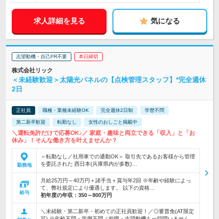
求人詳細を見る
気になる
志望動機・自己PR不要
本日締切
株式会社リック
＜未経験歓迎＞太陽光パネルの【点検管理スタッフ】*完全週休
2日
正社員
職種・業種未経験OK
完全週休2日制
学歴不問
第二新卒歓迎
転勤なし
女性のおしごと掲載中
＼運転免許だけで応募OK♪／ 家庭・趣味と両立できる「収入」と「お
休み」！そんな働き方を叶えませんか？
＜転勤なし／社用車での通勤OK＞ 取引先であるお客様から管理
を委託された 西日本(兵庫県内が多数)…
勤務地
月給25万円～40万円＋諸手当＋賞与年2回 ※年齢や経験によっ
て、弊社規定により優遇します。 以下の資格…
給与
初年度の年収：
350～800万円
＼未経験・第二新卒・初めての正社員歓迎！／◎要普免(AT限定
可) ※年齢不問・学歴不問／前職・志望動機も一切問いません