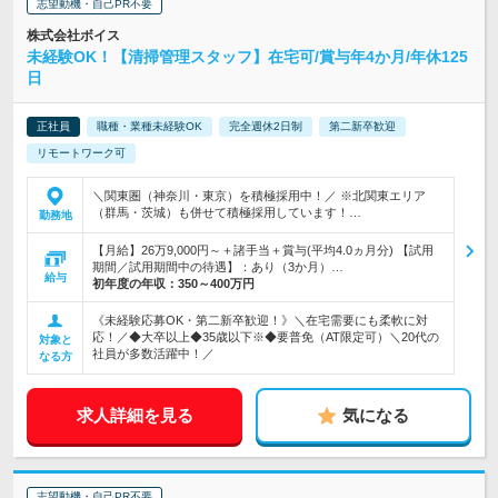
志望動機・自己PR不要
株式会社ボイス
未経験OK！【清掃管理スタッフ】在宅可/賞与年4か月/年休125
日
正社員
職種・業種未経験OK
完全週休2日制
第二新卒歓迎
リモートワーク可
＼関東圏（神奈川・東京）を積極採用中！／ ※北関東エリア
（群馬・茨城）も併せて積極採用しています！…
勤務地
【月給】26万9,000円～＋諸手当＋賞与(平均4.0ヵ月分) 【試用
期間／試用期間中の待遇】：あり（3か月）…
給与
初年度の年収：
350～400万円
《未経験応募OK・第二新卒歓迎！》＼在宅需要にも柔軟に対
応！／◆大卒以上◆35歳以下※◆要普免（AT限定可）＼20代の
対象と
社員が多数活躍中！／
なる方
求人詳細を見る
気になる
志望動機・自己PR不要