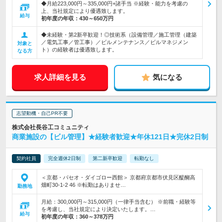
◆月給223,000円～335,000円+諸手当 ※経験・能力を考慮の
上、当社規定により優遇致します。
給与
初年度の年収：
430～650万円
◆未経験・第2新卒歓迎！◎技術系（設備管理／施工管理（建築
／電気工事／管工事）／ビルメンテナンス／ビルマネジメン
対象と
ト）の経験者は優遇致します。
なる方
求人詳細を見る
気になる
志望動機・自己PR不要
株式会社長谷工コミュニティ
商業施設の【ビル管理】★経験者歓迎★年休121日★完休2日制
契約社員
完全週休2日制
第二新卒歓迎
転勤なし
＜京都・パセオ・ダイゴロー西館＞ 京都府京都市伏見区醍醐高
畑町30-1-2 46 ※転勤はありませ…
勤務地
月給：300,000円～315,000円（一律手当含む） ※前職・経験等
を考慮し、当社規定により決定いたします。…
給与
初年度の年収：
360～378万円