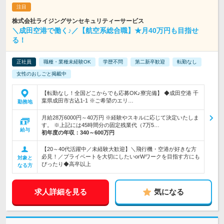
株式会社ライジングサンセキュリティーサービス
＼成田空港で働く♪／【航空系総合職】★月40万円も目指せ
る！
正社員
職種・業種未経験OK
学歴不問
第二新卒歓迎
転勤なし
女性のおしごと掲載中
【転勤なし！全国どこからでも応募OK♪寮完備】 ◆成田空港 千
葉県成田市古込1-1 ※ご希望のエリ…
勤務地
月給28万6000円～40万円 ※経験やスキルに応じて決定いたしま
す。 ※上記には45時間分の固定残業代（7万5…
給与
初年度の年収：
340～600万円
【20～40代活躍中／未経験大歓迎】＼飛行機・空港が好きな方
必見！／プライベートを大切にしたいorWワークを目指す方にも
対象と
ぴったり◆高卒以上
なる方
求人詳細を見る
気になる