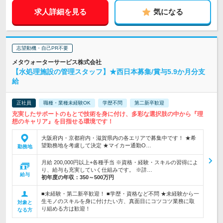
求人詳細を見る
気になる
志望動機・自己PR不要
メタウォーターサービス株式会社
【水処理施設の管理スタッフ】★西日本募集/賞与5.9か月分支
給
正社員
職種・業種未経験OK
学歴不問
第二新卒歓迎
充実したサポートのもとで技術を身に付け、多彩な選択肢の中から『理
想のキャリア』を目指せる環境です！
大阪府内・京都府内・滋賀県内の各エリアで募集中です！ ★希
望勤務地を考慮して決定 ★マイカー通勤O…
勤務地
月給 200,000円以上+各種手当 ※資格・経験・スキルの習得によ
り、給与も充実していく仕組みです。 ※詳…
給与
初年度の年収：
350～500万円
■未経験・第二新卒歓迎！ ■学歴・資格など不問 ★未経験から一
生モノのスキルを身に付けたい方、真面目にコツコツ業務に取
対象と
り組める方は歓迎！
なる方