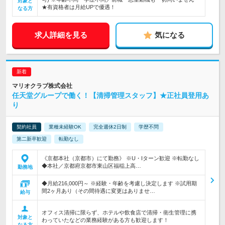
対象と
★有資格者は月給UPで優遇！
なる方
求人詳細を見る
気になる
マリオクラブ株式会社
任天堂グループで働く！【清掃管理スタッフ】★正社員登用あ
り
契約社員
業種未経験OK
完全週休2日制
学歴不問
第二新卒歓迎
転勤なし
《京都本社（京都市）にて勤務》 ※U・Iターン歓迎 ※転勤なし
◆本社／京都府京都市東山区福稲上高…
勤務地
◆月給216,000円～ ※経験・年齢を考慮し決定します ※試用期
間2ヶ月あり（その間待遇に変更はありませ…
給与
オフィス清掃に限らず、ホテルや飲食店で清掃・衛生管理に携
対象と
わっていたなどの業務経験がある方も歓迎します！
なる方