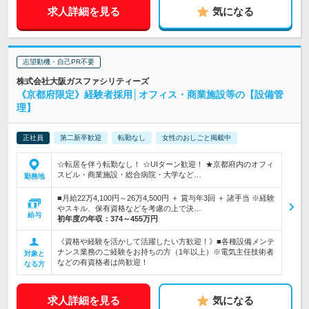
求人詳細を見る
気になる
志望動機・自己PR不要
株式会社大阪ガスファシリティーズ
《京都府限定》経験者採用│オフィス・商業施設等の【設備管
理】
正社員
第二新卒歓迎
転勤なし
女性のおしごと掲載中
☆転居を伴う転勤なし！ ☆UIターン歓迎！ ★京都府内のオフィ
スビル・商業施設・総合病院・大学など…
勤務地
■月給22万4,100円～26万4,500円 ＋ 賞与年3回 ＋ 諸手当 ※経験
やスキル、保有資格などを考慮の上で決…
給与
初年度の年収：
374～455万円
《資格や経験を活かして活躍したい方歓迎！》■各種設備メンテ
ナンス業務のご経験をお持ちの方（1年以上）※電気主任技術者
対象と
などの有資格者は尚歓迎！
なる方
求人詳細を見る
気になる