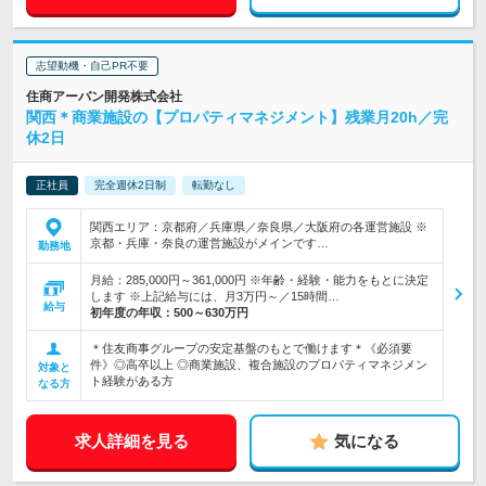
志望動機・自己PR不要
住商アーバン開発株式会社
関西＊商業施設の【プロパティマネジメント】残業月20h／完
休2日
正社員
完全週休2日制
転勤なし
関西エリア：京都府／兵庫県／奈良県／大阪府の各運営施設 ※
京都・兵庫・奈良の運営施設がメインです…
勤務地
月給：285,000円～361,000円 ※年齢・経験・能力をもとに決定
します ※上記給与には、月3万円～／15時間…
給与
初年度の年収：
500～630万円
＊住友商事グループの安定基盤のもとで働けます＊《必須要
件》◎高卒以上 ◎商業施設、複合施設のプロパティマネジメン
対象と
ト経験がある方
なる方
求人詳細を見る
気になる