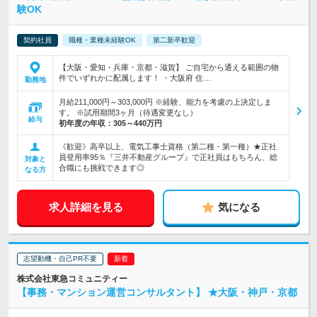
験OK
契約社員
職種・業種未経験OK
第二新卒歓迎
【大阪・愛知・兵庫・京都・滋賀】 ご自宅から通える範囲の物
件でいずれかに配属します！ ・大阪府 住…
勤務地
月給211,000円～303,000円 ※経験、能力を考慮の上決定しま
す。 ※試用期間3ヶ月（待遇変更なし）
給与
初年度の年収：
305～440万円
《歓迎》高卒以上、電気工事士資格（第二種・第一種）★正社
員登用率95％『三井不動産グループ』で正社員はもちろん、総
対象と
合職にも挑戦できます◎
なる方
求人詳細を見る
気になる
志望動機・自己PR不要
株式会社東急コミュニティー
【事務・マンション運営コンサルタント】 ★大阪・神戸・京都