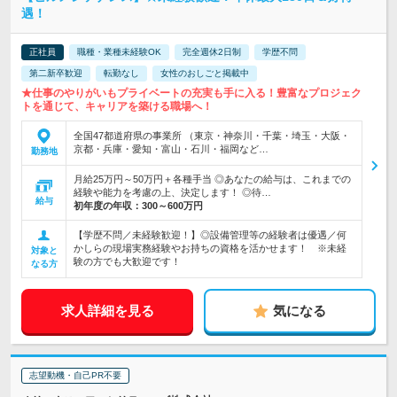
遇！
正社員
職種・業種未経験OK
完全週休2日制
学歴不問
第二新卒歓迎
転勤なし
女性のおしごと掲載中
★仕事のやりがいもプライベートの充実も手に入る！豊富なプロジェク
トを通じて、キャリアを築ける職場へ！
全国47都道府県の事業所 （東京・神奈川・千葉・埼玉・大阪・
京都・兵庫・愛知・富山・石川・福岡など…
勤務地
月給25万円～50万円＋各種手当 ◎あなたの給与は、これまでの
経験や能力を考慮の上、決定します！ ◎待…
給与
初年度の年収：
300～600万円
【学歴不問／未経験歓迎！】◎設備管理等の経験者は優遇／何
かしらの現場実務経験やお持ちの資格を活かせます！ ※未経
対象と
験の方でも大歓迎です！
なる方
求人詳細を見る
気になる
志望動機・自己PR不要