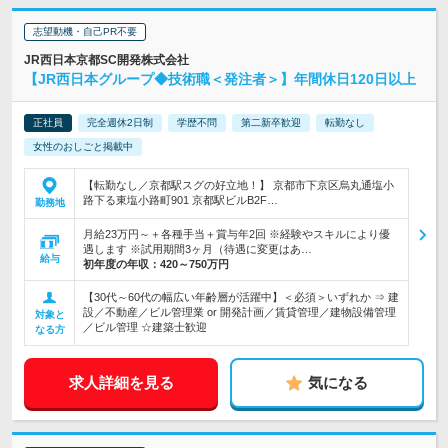
志望動機・自己PR不要
JR西日本京都SC開発株式会社
【JR西日本グループ◆技術職＜発注者＞】年間休日120日以上
正社員
完全週休2日制
学歴不問
第二新卒歓迎
転勤なし
女性のおしごと掲載中
【転勤なし／京都駅スグの好立地！】 京都市下京区烏丸通塩小
路下る東塩小路町901 京都駅ビルB2F…
勤務地
月給23万円～＋各種手当＋賞与年2回 ※経験やスキルにより優
遇します ※試用期間3ヶ月（待遇に変更はあ…
給与
初年度の年収：
420～750万円
【30代～60代の幅広い年齢層が活躍中】＜必須＞いずれか ⇒ 建
設／不動産／ビル管理業 or 開発計画／賃貸管理／建物設備管理
対象と
／ビル管理 ☆建築士歓迎
なる方
求人詳細を見る
気になる