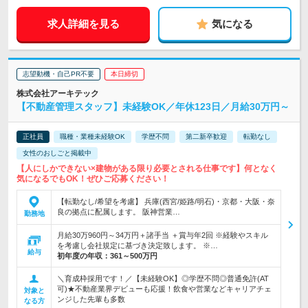
求人詳細を見る
気になる
志望動機・自己PR不要
本日締切
株式会社アーキテック
【不動産管理スタッフ】未経験OK／年休123日／月給30万円～
正社員
職種・業種未経験OK
学歴不問
第二新卒歓迎
転勤なし
女性のおしごと掲載中
【人にしかできない×建物がある限り必要とされる仕事です】何となく
気になるでもOK！ぜひご応募ください！
【転勤なし/希望を考慮】 兵庫(西宮/姫路/明石)・京都・大阪・奈
良の拠点に配属します。 阪神営業…
勤務地
月給30万960円～34万円＋諸手当 ＋賞与年2回 ※経験やスキル
を考慮し会社規定に基づき決定致します。 ※…
給与
初年度の年収：
361～500万円
＼育成枠採用です！／【未経験OK】◎学歴不問◎普通免許(AT
可)★不動産業界デビューも応援！飲食や営業などキャリアチェ
対象と
ンジした先輩も多数
なる方