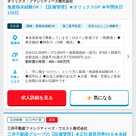
オリックス・ファシリティーズ株式会社
無資格未経験OK！【設備管理】★オリックスGP ★年間休日
130日
正社員
職種・業種未経験OK
第二新卒歓迎
女性のおしごと掲載中
★全国各地で募集しています！UIターン歓迎です ＜勤務地＞ ◆
東京都内 ◆神奈川（川崎、横浜） ◆…
勤務地
月給231,000円～271,000円＋成果業績給（賞与）年4回＋残業代
全額支給＋資格手当(最大月7万5000円) ほか…
給与
初年度の年収：
400～500万円
＼「手に職をつけたい」という方に最適！無資格未経験OK！／
◆高卒以上 ◆社会人経験のある方 ★介護・警備・営業など多彩
対象と
な前職の先輩が活躍中です
なる方
求人詳細を見る
気になる
志望動機・自己PR不要
三井不動産ファシリティーズ・ウエスト株式会社
三井不動産グループの【設備管理】★正社員登用率95％★未経