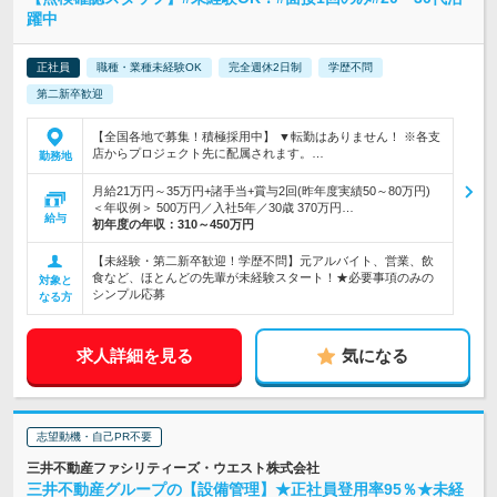
躍中
正社員
職種・業種未経験OK
完全週休2日制
学歴不問
第二新卒歓迎
【全国各地で募集！積極採用中】 ▼転勤はありません！ ※各支
店からプロジェクト先に配属されます。…
勤務地
月給21万円～35万円+諸手当+賞与2回(昨年度実績50～80万円)
＜年収例＞ 500万円／入社5年／30歳 370万円…
給与
初年度の年収：
310～450万円
【未経験・第二新卒歓迎！学歴不問】元アルバイト、営業、飲
食など、ほとんどの先輩が未経験スタート！★必要事項のみの
対象と
シンプル応募
なる方
求人詳細を見る
気になる
志望動機・自己PR不要
三井不動産ファシリティーズ・ウエスト株式会社
三井不動産グループの【設備管理】★正社員登用率95％★未経