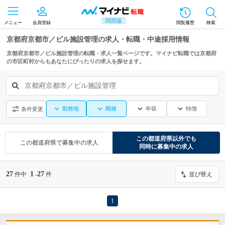
関西版
メニュー
会員登録
閲覧履歴
検索
京都府京都市／ビル施設管理の求人・転職・中途採用情報
京都府京都市／ビル施設管理の転職・求人一覧ページです。マイナビ転職では京都府
の市区町村からもあなたにぴったりの求人を探せます。
京都府京都市／ビル施設管理
勤務地
職種
年収
特徴
条件変更
この都道府県
以外でも
この都道府県
で募集中の求人
同時に募集中の求人
27
1
27
件中
-
件
並び替え
1