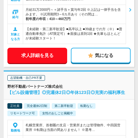
月給31万2000円～＋諸手当＋賞与年2回 ※上記は一律手当を含
みます。 ※試用期間3～6カ月あり（その間は…
給与
初年度の年収：
410～460万円
【未経験・第二新卒歓迎】■高卒以上 ■39歳までの方（※） ■普
通自動車免許（AT限定可）★面接は原則1回 ★先輩もほとんど
対象と
が未経験スタート！
なる方
求人詳細を見る
気になる
志望動機・自己PR不要
野村不動産パートナーズ株式会社
【ビル設備管理】◎完週休2日◎年休123日◎充実の福利厚生
正社員
完全週休2日制
第二新卒歓迎
転勤なし
リモートワーク可
女性のおしごと掲載中
札幌営業所、首都圏の支店・営業所または管理物件、中四国営
業所 ※転勤は当面の間ありません！ ※選考…
勤務地