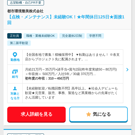
志望動機・自己PR不要
都市環境整美株式会社
【点検・メンテナンス】未経験OK！★年間休日125日★面接1
回
正社員
職種・業種未経験OK
完全週休2日制
学歴不問
第二新卒歓迎
【全国各地で募集！積極採用中】 ▼転勤はありません！ ※各支
店からプロジェクト先に配属されます。…
勤務地
月給21万円～35万円+諸手当+賞与2回(昨年度実績50～80万円)
＜年収例＞ 500万円／入社5年／30歳 370万円…
給与
初年度の年収：
310～450万円
【未経験歓迎／転職回数不問】高卒以上。★社会人デビューも
歓迎★元営業、販売、事務、製造など異業種からの先輩がたく
対象と
さん活躍しています
なる方
求人詳細を見る
気になる