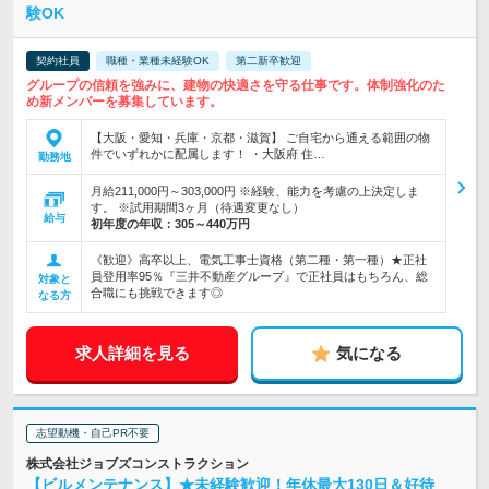
験OK
契約社員
職種・業種未経験OK
第二新卒歓迎
グループの信頼を強みに、建物の快適さを守る仕事です。体制強化のた
め新メンバーを募集しています。
【大阪・愛知・兵庫・京都・滋賀】 ご自宅から通える範囲の物
件でいずれかに配属します！ ・大阪府 住…
勤務地
月給211,000円～303,000円 ※経験、能力を考慮の上決定しま
す。 ※試用期間3ヶ月（待遇変更なし）
給与
初年度の年収：
305～440万円
《歓迎》高卒以上、電気工事士資格（第二種・第一種）★正社
員登用率95％『三井不動産グループ』で正社員はもちろん、総
対象と
合職にも挑戦できます◎
なる方
求人詳細を見る
気になる
志望動機・自己PR不要
株式会社ジョブズコンストラクション
【ビルメンテナンス】★未経験歓迎！年休最大130日＆好待