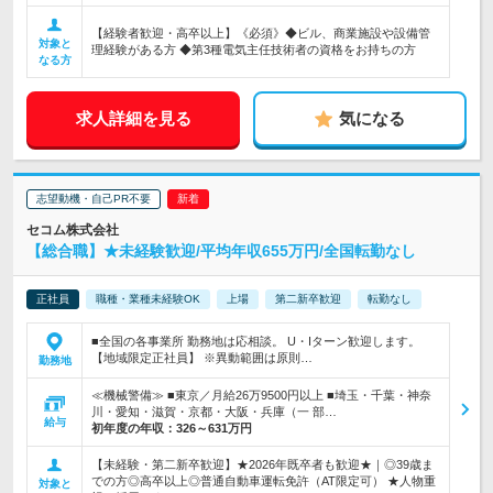
【経験者歓迎・高卒以上】《必須》◆ビル、商業施設や設備管
対象と
理経験がある方 ◆第3種電気主任技術者の資格をお持ちの方
なる方
求人詳細を見る
気になる
志望動機・自己PR不要
セコム株式会社
【総合職】★未経験歓迎/平均年収655万円/全国転勤なし
正社員
職種・業種未経験OK
上場
第二新卒歓迎
転勤なし
■全国の各事業所 勤務地は応相談。 U・Iターン歓迎します。
【地域限定正社員】 ※異動範囲は原則…
勤務地
≪機械警備≫ ■東京／月給26万9500円以上 ■埼玉・千葉・神奈
川・愛知・滋賀・京都・大阪・兵庫（一 部…
給与
初年度の年収：
326～631万円
【未経験・第二新卒歓迎】★2026年既卒者も歓迎★｜◎39歳ま
での方◎高卒以上◎普通自動車運転免許（AT限定可） ★人物重
対象と