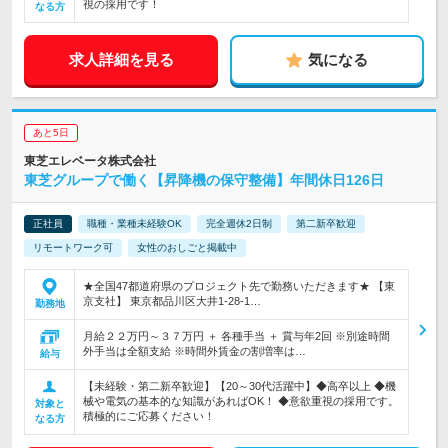
視の採用です！
なる方
求人詳細を見る
気になる
あと5日
東芝エレベータ株式会社
東芝グループで働く【昇降機の保守整備】年間休日126日
正社員
職種・業種未経験OK
完全週休2日制
第二新卒歓迎
リモートワーク可
女性のおしごと掲載中
★全国47都道府県のプロジェクト先で勤務いただきます★ 【東
京支社】 東京都品川区大井1-28-1…
勤務地
月給２２万円～３７万円 ＋ 各種手当 ＋ 賞与年2回 ※別途時間
外手当は全額支給 ※時間外賃金の割増率は…
給与
【未経験・第二新卒歓迎】【20～30代活躍中】◆高卒以上 ◆機
械や電気の基本的な知識があればOK！ ◆意欲重視の採用です。
対象と
積極的にご応募ください！
なる方