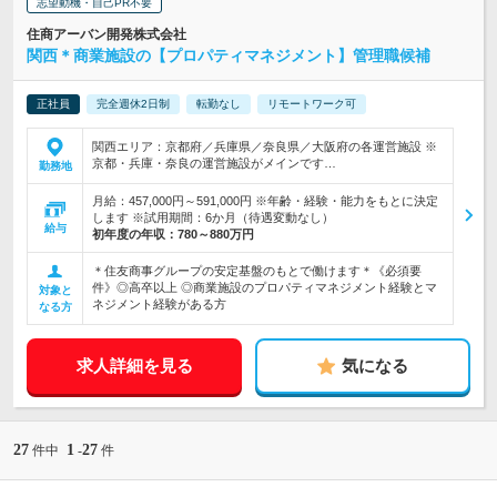
志望動機・自己PR不要
住商アーバン開発株式会社
関西＊商業施設の【プロパティマネジメント】管理職候補
正社員
完全週休2日制
転勤なし
リモートワーク可
関西エリア：京都府／兵庫県／奈良県／大阪府の各運営施設 ※
京都・兵庫・奈良の運営施設がメインです…
勤務地
月給：457,000円～591,000円 ※年齢・経験・能力をもとに決定
します ※試用期間：6か月（待遇変動なし）
給与
初年度の年収：
780～880万円
＊住友商事グループの安定基盤のもとで働けます＊《必須要
件》◎高卒以上 ◎商業施設のプロパティマネジメント経験とマ
対象と
ネジメント経験がある方
なる方
求人詳細を見る
気になる
27
1
27
件中
-
件