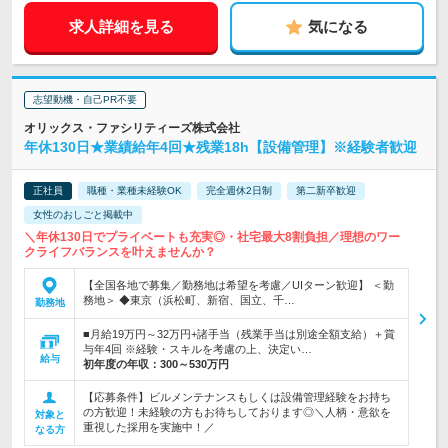
求人詳細を見る
気になる
志望動機・自己PR不要
オリックス・ファシリティーズ株式会社
年休130日★業績給年4回★残業18h【設備管理】※経験者歓迎
正社員
職種・業種未経験OK
完全週休2日制
第二新卒歓迎
女性のおしごと掲載中
＼年休130日でプライベートも充実◎・社宅最大8割負担／理想のワー
クライフバランスを叶えませんか？
【全国各地で募集／勤務地は希望を考慮／UIターン歓迎】 ＜勤
務地＞ ◆東京（浜松町、新宿、国立、千…
勤務地
■月給19万円～32万円+諸手当（残業手当は別途全額支給）＋賞
与年4回 ※経験・スキルを考慮の上、決定い…
給与
初年度の年収：
300～530万円
【応募条件】ビルメンテナンスもしくは設備管理経験をお持ち
の方歓迎！未経験の方もお待ちしております◎＼人柄・意欲を
対象と
重視した採用を実施中！／
なる方