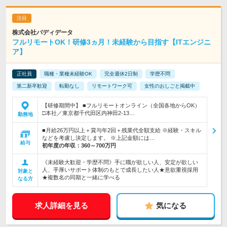
株式会社バディデータ
フルリモートOK！研修3ヵ月！未経験から目指す【ITエンジニ
ア】
正社員
職種・業種未経験OK
完全週休2日制
学歴不問
第二新卒歓迎
転勤なし
リモートワーク可
女性のおしごと掲載中
【研修期間中】 ■フルリモートオンライン（全国各地からOK）
□本社／東京都千代田区内神田2-13…
勤務地
■月給26万円以上＋賞与年2回＋残業代全額支給 ※経験・スキル
などを考慮し決定します。 ※上記金額には…
給与
初年度の年収：
360～700万円
《未経験大歓迎・学歴不問》手に職が欲しい人、安定が欲しい
人、手厚いサポート体制のもとで成長したい人★意欲重視採用
対象と
★複数名の同期と一緒に学べる
なる方
求人詳細を見る
気になる