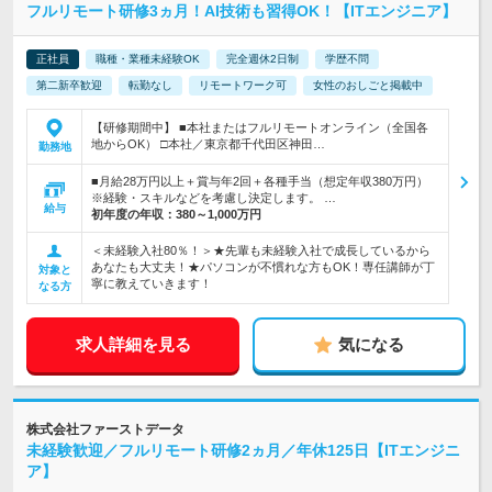
フルリモート研修3ヵ月！AI技術も習得OK！【ITエンジニア】
正社員
職種・業種未経験OK
完全週休2日制
学歴不問
第二新卒歓迎
転勤なし
リモートワーク可
女性のおしごと掲載中
【研修期間中】 ■本社またはフルリモートオンライン（全国各
地からOK） □本社／東京都千代田区神田…
勤務地
■月給28万円以上＋賞与年2回＋各種手当（想定年収380万円）
※経験・スキルなどを考慮し決定します。 …
給与
初年度の年収：
380～1,000万円
＜未経験入社80％！＞★先輩も未経験入社で成長しているから
あなたも大丈夫！★パソコンが不慣れな方もOK！専任講師が丁
対象と
寧に教えていきます！
なる方
求人詳細を見る
気になる
株式会社ファーストデータ
未経験歓迎／フルリモート研修2ヵ月／年休125日【ITエンジニ
ア】