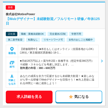
株式会社MotivePower
【Webデザイナー】未経験歓迎／フルリモート研修／年休125
日
正社員
職種・業種未経験OK
完全週休2日制
学歴不問
第二新卒歓迎
転勤なし
リモートワーク可
女性のおしごと掲載中
【研修期間中】 ■本社もしくはオンライン（全国各地からOK）
□本社／東京都港区西新橋1-18-1…
勤務地
■月給28万円以上＋賞与年2回＋各種手当（想定年収380万円）
※経験・スキルなどを考慮し決定します。 …
給与
初年度の年収：
380～600万円
あなたの成長を全力で応援するから未経験大歓迎！★楽しみな
がら学べる研修でWebデザイナーを目指そう！★向上意欲に溢
対象と
れる仲間と一緒に成長しよう！
なる方
求人詳細を見る
気になる