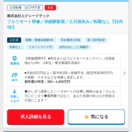
志望動機・自己PR不要
株式会社エクシードテック
フルリモート研修／未経験歓迎／土日祝休み／転勤なし【社内
SE】
正社員
職種・業種未経験OK
完全週休2日制
第二新卒歓迎
転勤なし
リモートワーク可
女性のおしごと掲載中
【研修期間中】 ■本社またはフルリモートオンライン（全国各
地からOK） □本社／東京都港区赤坂3-…
勤務地
■月給25万円以上＋賞与年2回＋各種手当（想定年収350万円）
※経験・スキルなどを考慮し決定します。 …
給与
初年度の年収：
350～1,000万円
◆少しずつ成長したい！サポートの仕事に興味がある！そんな
方にピッタリ◆履歴書ではなく、あなた自身の向上心や意欲を
対象と
大切にします！
なる方
求人詳細を見る
気になる