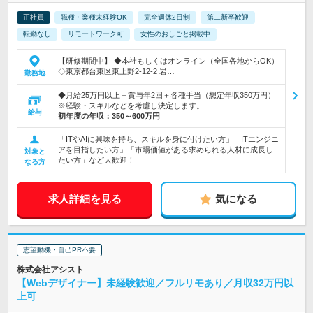
正社員
職種・業種未経験OK
完全週休2日制
第二新卒歓迎
転勤なし
リモートワーク可
女性のおしごと掲載中
【研修期間中】 ◆本社もしくはオンライン（全国各地からOK）
◇東京都台東区東上野2-12-2 岩…
勤務地
◆月給25万円以上＋賞与年2回＋各種手当（想定年収350万円）
※経験・スキルなどを考慮し決定します。 …
給与
初年度の年収：
350～600万円
「ITやAIに興味を持ち、スキルを身に付けたい方」「ITエンジニ
アを目指したい方」「市場価値がある求められる人材に成長し
対象と
たい方」など大歓迎！
なる方
求人詳細を見る
気になる
志望動機・自己PR不要
株式会社アシスト
【Webデザイナー】未経験歓迎／フルリモあり／月収32万円以
上可