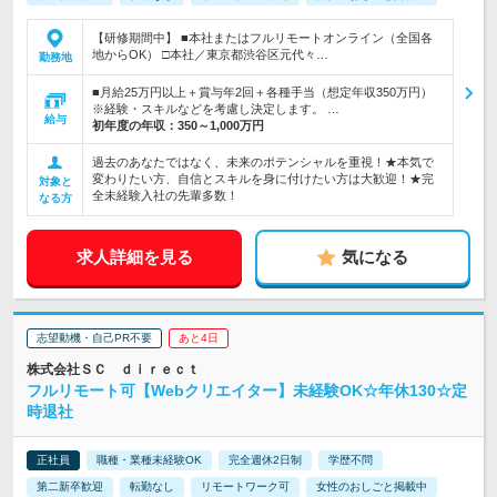
【研修期間中】 ■本社またはフルリモートオンライン（全国各
地からOK） □本社／東京都渋谷区元代々…
勤務地
■月給25万円以上＋賞与年2回＋各種手当（想定年収350万円）
※経験・スキルなどを考慮し決定します。 …
給与
初年度の年収：
350～1,000万円
過去のあなたではなく、未来のポテンシャルを重視！★本気で
変わりたい方、自信とスキルを身に付けたい方は大歓迎！★完
対象と
全未経験入社の先輩多数！
なる方
求人詳細を見る
気になる
志望動機・自己PR不要
あと4日
株式会社ＳＣ ｄｉｒｅｃｔ
フルリモート可【Webクリエイター】未経験OK☆年休130☆定
時退社
正社員
職種・業種未経験OK
完全週休2日制
学歴不問
第二新卒歓迎
転勤なし
リモートワーク可
女性のおしごと掲載中