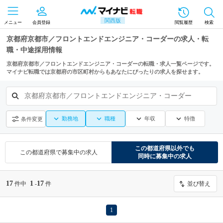
関西版
メニュー
会員登録
閲覧履歴
検索
京都府京都市／フロントエンドエンジニア・コーダーの求人・転
職・中途採用情報
京都府京都市／フロントエンドエンジニア・コーダーの転職・求人一覧ページです。
マイナビ転職では京都府の市区町村からもあなたにぴったりの求人を探せます。
京都府京都市／フロントエンドエンジニア・コーダー
勤務地
職種
年収
特徴
条件変更
この都道府県
以外でも
この都道府県
で募集中の求人
同時に募集中の求人
17
1
17
件中
-
件
並び替え
1