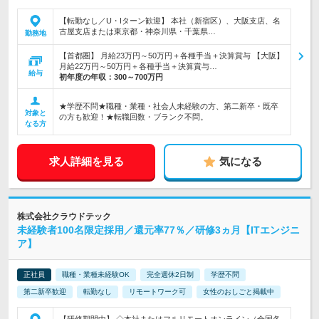
【転勤なし／U・Iターン歓迎】 本社（新宿区）、大阪支店、名
古屋支店または東京都・神奈川県・千葉県…
勤務地
【首都圏】 月給23万円～50万円＋各種手当＋決算賞与 【大阪】
月給22万円～50万円＋各種手当＋決算賞与…
給与
初年度の年収：
300～700万円
★学歴不問★職種・業種・社会人未経験の方、第二新卒・既卒
対象と
の方も歓迎！★転職回数・ブランク不問。
なる方
求人詳細を見る
気になる
株式会社クラウドテック
未経験者100名限定採用／還元率77％／研修3ヵ月【ITエンジニ
ア】
正社員
職種・業種未経験OK
完全週休2日制
学歴不問
第二新卒歓迎
転勤なし
リモートワーク可
女性のおしごと掲載中