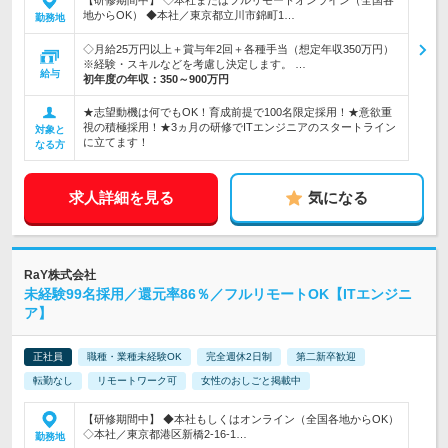
【研修期間中】 ◇本社またはフルリモートオンライン（全国各
地からOK） ◆本社／東京都立川市錦町1…
勤務地
◇月給25万円以上＋賞与年2回＋各種手当（想定年収350万円）
※経験・スキルなどを考慮し決定します。 …
給与
初年度の年収：
350～900万円
★志望動機は何でもOK！育成前提で100名限定採用！★意欲重
視の積極採用！★3ヵ月の研修でITエンジニアのスタートライン
対象と
に立てます！
なる方
求人詳細を見る
気になる
RaY株式会社
未経験99名採用／還元率86％／フルリモートOK【ITエンジニ
ア】
正社員
職種・業種未経験OK
完全週休2日制
第二新卒歓迎
転勤なし
リモートワーク可
女性のおしごと掲載中
【研修期間中】 ◆本社もしくはオンライン（全国各地からOK）
◇本社／東京都港区新橋2-16-1…
勤務地