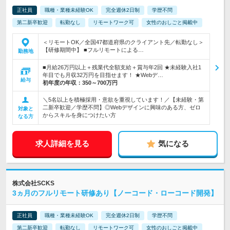
正社員
職種・業種未経験OK
完全週休2日制
学歴不問
第二新卒歓迎
転勤なし
リモートワーク可
女性のおしごと掲載中
＜リモートOK／全国47都道府県のクライアント先／転勤なし＞
【研修期間中】 ■フルリモートによる…
勤務地
■月給26万円以上＋残業代全額支給＋賞与年2回 ★未経験入社1
年目でも月収32万円を目指せます！ ★Webデ…
給与
初年度の年収：
350～700万円
＼5名以上を積極採用・意欲を重視しています！／【未経験・第
二新卒歓迎／学歴不問】◎Webデザインに興味のある方、ゼロ
対象と
からスキルを身につけたい方
なる方
求人詳細を見る
気になる
株式会社SCKS
3ヵ月のフルリモート研修あり【ノーコード・ローコード開発】
正社員
職種・業種未経験OK
完全週休2日制
学歴不問
第二新卒歓迎
転勤なし
リモートワーク可
女性のおしごと掲載中