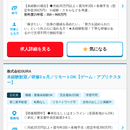
【未経験の場合】◆月給25万円以上＋賞与年2回＋各種手当（想
定年収350万円） ※経験・スキルなどを考慮…
給与
初年度の年収：
350～900万円
「稼ぎたい」「自身の価値を高めたい」「努力を認められた
い」という向上心に溢れる方！★未経験歓迎！丁寧な研修があ
対象と
るので文理不問で挑戦可能！
なる方
求人詳細を見る
気になる
株式会社GURA
未経験歓迎／研修3ヵ月／リモートOK【ゲーム・アプリテスタ
ー】
正社員
職種・業種未経験OK
完全週休2日制
学歴不問
第二新卒歓迎
転勤なし
リモートワーク可
女性のおしごと掲載中
【研修期間中】 ◆本社もしくはオンライン（全国各地からOK）
◇本社／東京都中央区銀座3-4-1…
勤務地
◇月給25万円以上＋賞与年2回＋各種手当（想定年収350万円）