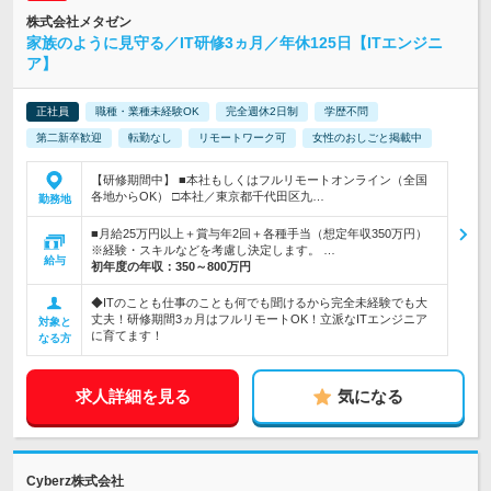
株式会社メタゼン
家族のように見守る／IT研修3ヵ月／年休125日【ITエンジニ
ア】
正社員
職種・業種未経験OK
完全週休2日制
学歴不問
第二新卒歓迎
転勤なし
リモートワーク可
女性のおしごと掲載中
【研修期間中】 ■本社もしくはフルリモートオンライン（全国
各地からOK） □本社／東京都千代田区九…
勤務地
■月給25万円以上＋賞与年2回＋各種手当（想定年収350万円）
※経験・スキルなどを考慮し決定します。 …
給与
初年度の年収：
350～800万円
◆ITのことも仕事のことも何でも聞けるから完全未経験でも大
丈夫！研修期間3ヵ月はフルリモートOK！立派なITエンジニア
対象と
に育てます！
なる方
求人詳細を見る
気になる
Cyberz株式会社