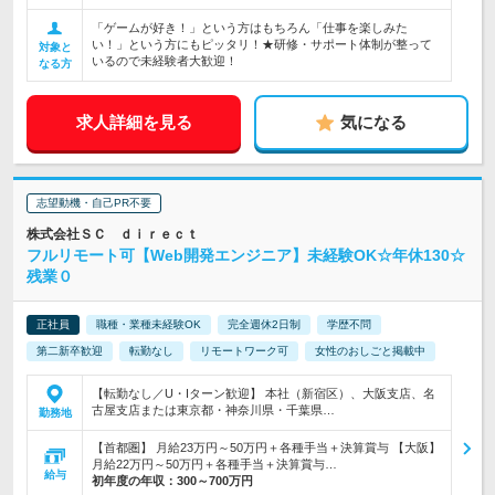
「ゲームが好き！」という方はもちろん「仕事を楽しみた
い！」という方にもピッタリ！★研修・サポート体制が整って
対象と
いるので未経験者大歓迎！
なる方
求人詳細を見る
気になる
志望動機・自己PR不要
株式会社ＳＣ ｄｉｒｅｃｔ
フルリモート可【Web開発エンジニア】未経験OK☆年休130☆
残業０
正社員
職種・業種未経験OK
完全週休2日制
学歴不問
第二新卒歓迎
転勤なし
リモートワーク可
女性のおしごと掲載中
【転勤なし／U・Iターン歓迎】 本社（新宿区）、大阪支店、名
古屋支店または東京都・神奈川県・千葉県…
勤務地
【首都圏】 月給23万円～50万円＋各種手当＋決算賞与 【大阪】
月給22万円～50万円＋各種手当＋決算賞与…
給与
初年度の年収：
300～700万円