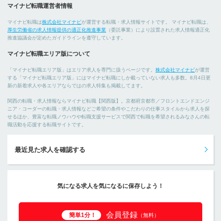
マイナビ転職運営者情報
マイナビ転職は
株式会社マイナビ
が運営する転職・求人情報サイトです。 マイナビ転職は、
厚生労働省の求人情報提供の適正化推進事業
（委託事業）により設置された求人情報適正化
推進協議会が定めたガイドラインを遵守しています。
マイナビ転職エリア版について
「マイナビ転職エリア版」はエリア求人を専門に扱うページです。
株式会社マイナビ
が運営
する「マイナビ転職エリア版」にはマイナビ転職にしか載っていない求人も多数。8月4日更
新の新着求人や各エリアならではの求人特集も掲載してます。
関西の転職・求人情報ならマイナビ転職【関西版】。京都府京都市／フロントエンドエンジ
ニア・コーダーの転職・求人情報などご希望の条件やこだわりの仕事スタイルから求人を探
せるほか、豊富な転職ノウハウや転職支援サービスで関西で転職を希望されるみなさんの転
職活動を応援する転職サイトです。
最近見た求人を確認する
気になる求人を気になるに保存しよう！
会員登録
簡単1分！
（無料）