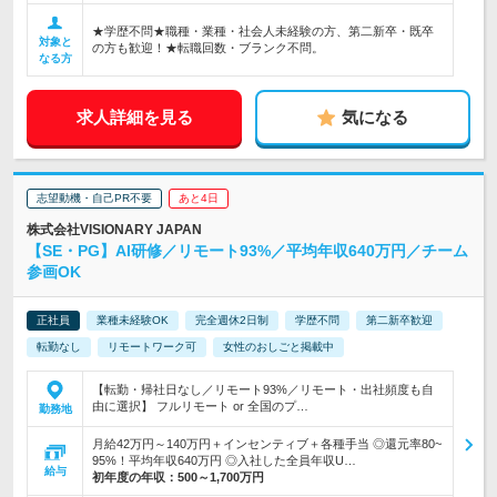
★学歴不問★職種・業種・社会人未経験の方、第二新卒・既卒
対象と
の方も歓迎！★転職回数・ブランク不問。
なる方
求人詳細を見る
気になる
志望動機・自己PR不要
あと4日
株式会社VISIONARY JAPAN
【SE・PG】AI研修／リモート93%／平均年収640万円／チーム
参画OK
正社員
業種未経験OK
完全週休2日制
学歴不問
第二新卒歓迎
転勤なし
リモートワーク可
女性のおしごと掲載中
【転勤・帰社日なし／リモート93%／リモート・出社頻度も自
由に選択】 フルリモート or 全国のプ…
勤務地
月給42万円～140万円＋インセンティブ＋各種手当 ◎還元率80~
95%！平均年収640万円 ◎入社した全員年収U…
給与
初年度の年収：
500～1,700万円