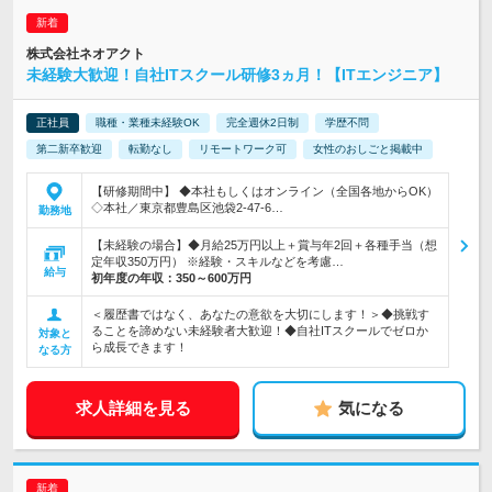
株式会社ネオアクト
未経験大歓迎！自社ITスクール研修3ヵ月！【ITエンジニア】
正社員
職種・業種未経験OK
完全週休2日制
学歴不問
第二新卒歓迎
転勤なし
リモートワーク可
女性のおしごと掲載中
【研修期間中】 ◆本社もしくはオンライン（全国各地からOK）
◇本社／東京都豊島区池袋2-47-6…
勤務地
【未経験の場合】◆月給25万円以上＋賞与年2回＋各種手当（想
定年収350万円） ※経験・スキルなどを考慮…
給与
初年度の年収：
350～600万円
＜履歴書ではなく、あなたの意欲を大切にします！＞◆挑戦す
ることを諦めない未経験者大歓迎！◆自社ITスクールでゼロか
対象と
ら成長できます！
なる方
求人詳細を見る
気になる