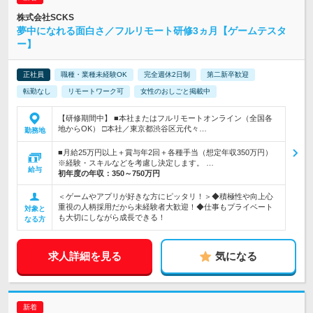
株式会社SCKS
夢中になれる面白さ／フルリモート研修3ヵ月【ゲームテスタ
ー】
正社員
職種・業種未経験OK
完全週休2日制
第二新卒歓迎
転勤なし
リモートワーク可
女性のおしごと掲載中
【研修期間中】 ■本社またはフルリモートオンライン（全国各
地からOK） □本社／東京都渋谷区元代々…
勤務地
■月給25万円以上＋賞与年2回＋各種手当（想定年収350万円）
※経験・スキルなどを考慮し決定します。 …
給与
初年度の年収：
350～750万円
＜ゲームやアプリが好きな方にピッタリ！＞◆積極性や向上心
重視の人柄採用だから未経験者大歓迎！◆仕事もプライベート
対象と
も大切にしながら成長できる！
なる方
求人詳細を見る
気になる