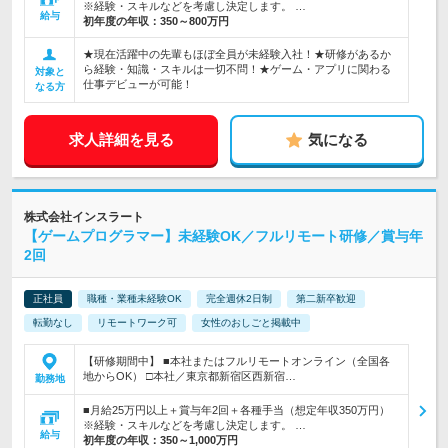
※経験・スキルなどを考慮し決定します。 …
給与
初年度の年収：
350～800万円
★現在活躍中の先輩もほぼ全員が未経験入社！★研修があるか
ら経験・知識・スキルは一切不問！★ゲーム・アプリに関わる
対象と
仕事デビューが可能！
なる方
求人詳細を見る
気になる
株式会社インスラート
【ゲームプログラマー】未経験OK／フルリモート研修／賞与年
2回
正社員
職種・業種未経験OK
完全週休2日制
第二新卒歓迎
転勤なし
リモートワーク可
女性のおしごと掲載中
【研修期間中】 ■本社またはフルリモートオンライン（全国各
地からOK） □本社／東京都新宿区西新宿…
勤務地
■月給25万円以上＋賞与年2回＋各種手当（想定年収350万円）
※経験・スキルなどを考慮し決定します。 …
給与
初年度の年収：
350～1,000万円