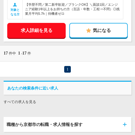
【学歴不問／第二新卒歓迎／ブランクOK】＼面談1回／エンジ
ニア経験1年以上をお持ちの方（言語・年数・工程⇒不問）◎残
対象と
業月平均5.7h｜待機者ゼロ
なる方
求人詳細を見る
気になる
17
1
17
件中
-
件
1
あなたの検索条件に近い求人
すべての求人を見る
職種から京都市の転職・求人情報を探す