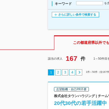
を
キーワード
さらに詳しい条件で検索する
この都道府県
以外で
167
件
該当の求人
1～50件目
1
2
3
4
1
件～
50
件（全
167
志望動機・自己PR不要
株式会社タウンハウジング | チ
20代30代の若手活躍