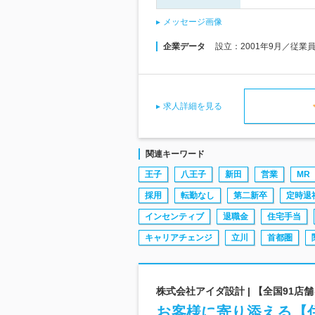
メッセージ画像
企業データ
設立：2001年9月／従業
求人詳細を見る
関連キーワード
王子
八王子
新田
営業
MR
採用
転勤なし
第二新卒
定時退
インセンティブ
退職金
住宅手当
キャリアチェンジ
立川
首都圏
株式会社アイダ設計 | 【全国91
お客様に寄り添える【