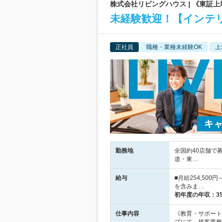
株式会社リビングハウス | 《東証
未経験歓迎！【インテ
正社員
職種・業種未経験OK
上
勤務地
全国約40店舗で
道・東…
給与
■月給254,50
を含みま…
初年度の年収：
3
仕事内容
《教育・サポート