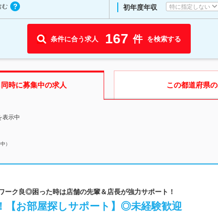
含む
特に指定しない
初年度年収
167
件
条件に合う求人
を検索する
も同時に募集中の求人
この都道府県
の
を表示中
件中）
ームワーク良◎困った時は店舗の先輩＆店長が強力サポート！
中！【お部屋探しサポート】◎未経験歓迎