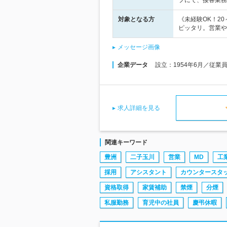
プにて、接客業務
対象となる方
《未経験OK！2
ピッタリ。営業や
メッセージ画像
企業データ
設立：1954年6月／従業
求人詳細を見る
関連キーワード
豊洲
二子玉川
営業
MD
工
採用
アシスタント
カウンタースタ
資格取得
家賃補助
禁煙
分煙
私服勤務
育児中の社員
慶弔休暇