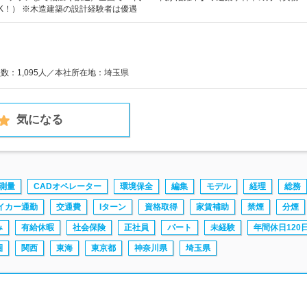
K！） ※木造建築の設計経験者は優遇
員数：1,095人／本社所在地：埼玉県
気になる
測量
CADオペレーター
環境保全
編集
モデル
経理
総務
イカー通勤
交通費
Iターン
資格取得
家賃補助
禁煙
分煙
み
有給休暇
社会保険
正社員
パート
未経験
年間休日120
圏
関西
東海
東京都
神奈川県
埼玉県