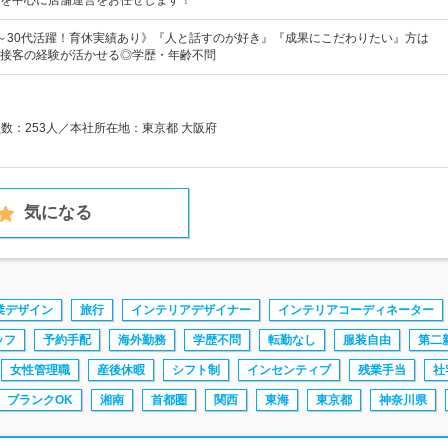
を中心に店舗運営をお任せします！
0～30代活躍！育休実績あり》『人と話すのが好き』『成果にこだわりたい』方は
接客の経験が活かせる◎学歴・年齢不問
員数：253人／本社所在地：東京都 大阪府
気になる
業デザイン
旅行
インテリアデザイナー
インテリアコーディネーター
ッフ
予約手配
海外勤務
学歴不問
転勤なし
服装自由
第二
女性管理職
産後休暇
シフト制
インセンティブ
残業手当
社
ブランクOK
湘南
首都圏
関西
東海
東京都
神奈川県