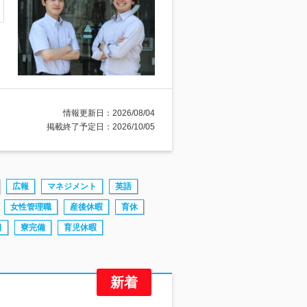
情報更新日：2026/08/04
掲載終了予定日：2026/10/05
広報
マネジメント
英語
女性管理職
産後休暇
育休
日
寮完備
育児休暇