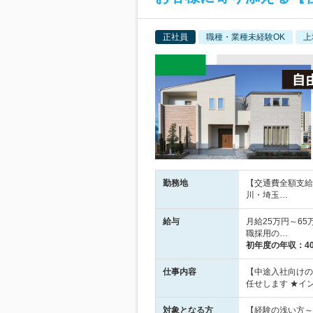
正社員
職種・業種未経験OK
上
勤務地
【交通費全額支給
川・埼玉…
給与
月給25万円～6
職採用の…
初年度の年収：
4
仕事内容
【中途入社向けの
任せします ★イ
対象となる方
【経験の浅い方～