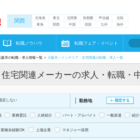
北海道
東北
北関東
首都圏
甲信越
北陸
関西
東海
関西
中国
四国
九州
海外
転職ノウハウ
転職フェア・イベント
大阪市の転職・求人情報一覧
大阪市／インテリア・住宅関連の転職・求人一覧
・住宅関連メーカーの求人・転職・
指定しない
勤務地
指定する
員
業務委託
人材紹介
パート・アルバイト
一般派遣
紹介
業種未経験OK
上場企業
マネジャー採用