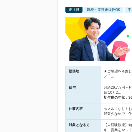
正社員
職種・業種未経験OK
学
勤務地
★ご希望を考慮し
／千…
給与
月給26.7万円～
給 10万2…
初年度の年収：
3
仕事内容
≪ノルマなし！お
残業少なめで、仕
対象となる方
【未経験歓迎】知
キ、営業をやって