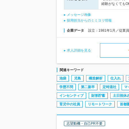
経験がなくてもO
メッセージ画像
採用担当からのミミヨリ情報
企業データ
設立：1981年1月／従業
求人詳細を見る
関連キーワード
池袋
児島
構造解析
仕入れ
学歴不問
第二新卒
定時退社
マ
インセンティブ
財形貯蓄
土日祝休
育児中の社員
リモートワーク
首都
志望動機・自己PR不要