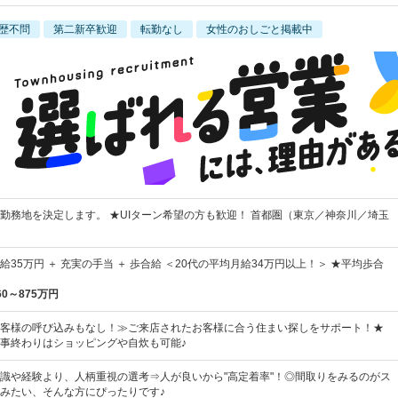
歴不問
第二新卒歓迎
転勤なし
女性のおしごと掲載中
勤務地を決定します。 ★UIターン希望の方も歓迎！ 首都圏（東京／神奈川／埼玉
月給35万円 ＋ 充実の手当 ＋ 歩合給 ＜20代の平均月給34万円以上！＞ ★平均歩合
60～875万円
客様の呼び込みもなし！≫ご来店されたお客様に合う住まい探しをサポート！★
事終わりはショッピングや自炊も可能♪
識や経験より、人柄重視の選考⇒人が良いから"高定着率"！◎間取りをみるのがス
みたい、そんな方にぴったりです♪