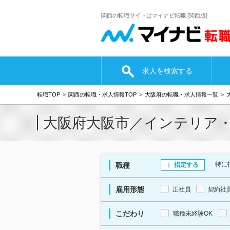
関西の転職サイトはマイナビ転職 [関西版]
求人を検索する
転職TOP
関西の転職・求人情報TOP
大阪府の転職・求人情報一覧
大阪府大阪市／インテリア
特に
職種
指定する
雇用形態
正社員
契約社
こだわり
職種未経験OK