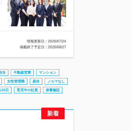
情報更新日：2026/07/24
掲載終了予定日：2026/08/27
担当
不動産営業
マンション
女性管理職
産休
ノルマなし
20日
育児中の社員
保養施設