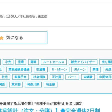
員数：1,260人／本社所在地：東京都
気になる
小売
流通
開発
ルートセールス
販売アドバイザー
売り場
社
業界経験者優遇
交通費
U・Iターン
UIターン
禁煙
分煙
社宅
家族手当
社会保険
正社員
パート
未経験
年間休日1
関西
東京都
神奈川県
埼玉県
店舗を展開する上場企業】*各種手当が充実*えるぼし認定
住宅設計（注文・分譲）】◆完全週休2日制