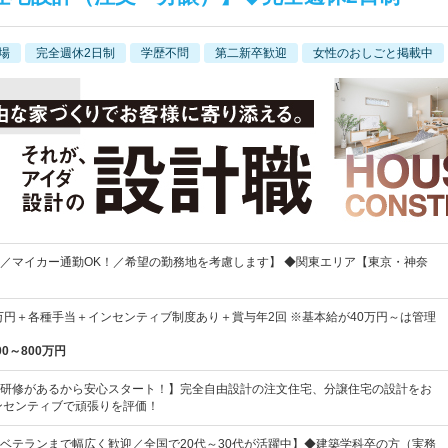
場
完全週休2日制
学歴不問
第二新卒歓迎
女性のおしごと掲載中
／マイカー通勤OK！／希望の勤務地を考慮します】 ◆関東エリア【東京・神奈
5万円＋各種手当＋インセンティブ制度あり＋賞与年2回 ※基本給が40万円～は管理
00～800万円
研修があるから安心スタート！】完全自由設計の注文住宅、分譲住宅の設計をお
ンセンティブで頑張りを評価！
ベテランまで幅広く歓迎／全国で20代～30代が活躍中】◆建築学科卒の方（実務