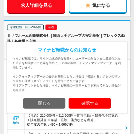
求人詳細を見る
気になる
志望動機・自己PR不要
ミサワホーム近畿株式会社 | 関西大手グループの安定基盤｜フレックス勤
務｜各種手当充実
お客様の理想を形に【注文住宅営業】若手活躍中／業界未経験
マイナビ転職からのお知らせ
可
マイナビ転職では、サイトの継続的な改善や、ユーザーのみなさまに最適化され
た広告を配信すること等を目的に、Cookie等の「インフォマティブデータ」を利
正社員
職種・業種未経験OK
完全週休2日制
学歴不問
用しています。
第二新卒歓迎
転勤なし
女性のおしごと掲載中
インフォマティブデータの提供を無効にしたい場合は「確認する」ボタンのリン
情報更新日：2026/07/10 終了予定日：2026/10/08
ク先から停止（オプトアウト）を行うことができます。
※オプトアウトをした場合、マイナビ転職の一部サービスを利用できない場合が
＼グッドデザイン賞36年連続受賞／★関西の住まいを支える反響型営
あります。
業★働きやすい環境で提案力も磨けます！
【転勤なし！大阪・兵庫・京都・滋賀・和歌山・奈良募集！】
閉じる
確認する
■大阪支店 住所：大阪府大阪市北区堂島2…
勤務地
【月給】210,000円～312,600円＋賞与年2回＋残業代全額支給
＋販売報奨金 ※年齢・経験・能力などを考慮…
給与
初年度の年収：
450～1,000万円