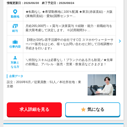
情報更新日：2026/06/30 終了予定日：2026/08/24
★転勤なし ★希望勤務地に100％配属 ★東京(赤坂直結)・大阪
(東梅田直結)・愛知(国際センター…
勤務地
月給265,000円～＋賞与＋決算賞与 ※経験・能力・前職給与を
最大限考慮して決定します。 ※試用期間3ヶ…
給与
【8割が20代♪若手活躍中の会社です◎】スマホやウォーターサ
ーバー販売をはじめ、様々なお問い合わせに対して日程調整や
仕事内容
手続きを行います♪
＼特別なスキルは必要なし！ブランクのある方も歓迎／★先輩
対象と
の前職は、アパレル・販売・営業・飲食店などさまざま！
なる方
企業データ
設立：2016年6月／従業員数：51人／本社所在地：東
京都
求人詳細を見る
気になる