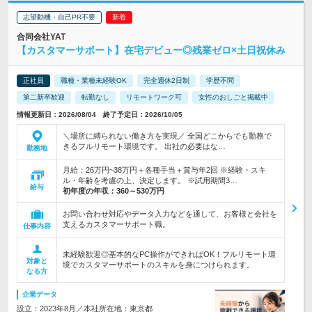
志望動機・自己PR不要
合同会社YAT
【カスタマーサポート】在宅デビュー◎残業ゼロ×土日祝休み
正社員
職種・業種未経験OK
完全週休2日制
学歴不問
第二新卒歓迎
転勤なし
リモートワーク可
女性のおしごと掲載中
情報更新日：2026/08/04 終了予定日：2026/10/05
＼場所に縛られない働き方を実現／ 全国どこからでも勤務で
きるフルリモート環境です。 出社の必要はな…
勤務地
月給：26万円~38万円＋各種手当＋賞与年2回 ※経験・スキ
ル・年齢を考慮の上、決定します。 ※試用期間3…
給与
初年度の年収：
360～530万円
お問い合わせ対応やデータ入力などを通して、お客様と会社を
支えるカスタマーサポート職。
仕事内容
未経験歓迎◎基本的なPC操作ができればOK！フルリモート環
対象と
境でカスタマーサポートのスキルを身につけられます。
なる方
企業データ
設立：2023年8月／本社所在地：東京都