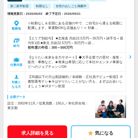
第二新卒歓迎
転勤なし
女性のおしごと掲載中
情報更新日：2026/06/02 終了予定日：2026/09/21
☆転勤なし＆全国にある店舗の中で、ご自宅から通える範囲に
配属します。車通勤OKな店舗あり！☆ 対象…
勤務地
【エリア別給与】 ■北海道 月給22.5万円～30万円＋諸手当＋賞
与年1回 ■東北 月給22.5万円～30万円＋諸…
給与
初年度の年収：
300～500万円
【なりたい未来を全力サポート】◆大手企業での受付・接客・
販売・事務など。★将来は希望に応じて本社やエンタメ事業な
仕事内容
どへのジョブチェンジOK
【35歳以下の方は面談確約／未経験・正社員デビュー歓迎】※
書類選考ナシ★今はやりたいことがない方も、まずはお会いし
対象と
ましょう★UIターン歓迎
なる方
企業データ
設立：2002年11月／従業員数：150人／本社所在地：
東京都
求人詳細を見る
気になる