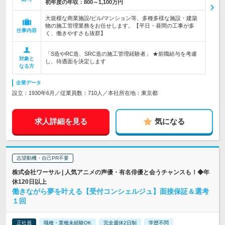
初年度の年収：
800～1,100万円
大規模な商業施設/ビル/マンション等、多種多様な施設・建築
物の施工管理業務をお任せします。【平日・昼間の工事が多
仕事内容
く、働きやすさも抜群】
「S造やRC造、SRC造の施工管理経験者」 ★前職給与を考慮
対象と
し、待遇面を決定します
なる方
企業データ
設立：1930年6月／従業員数：710人／本社所在地：東京都
求人詳細を見る
気になる
志望動機・自己PR不要
株式会社ワーサル | 人気アニメの声優・有名俳優と会うチャンスも！◆年
休120日以上
働きながら夢を叶える【受付コンシェルジュ】面接保証＆選考
１回
正社員
職種・業種未経験OK
完全週休2日制
学歴不問