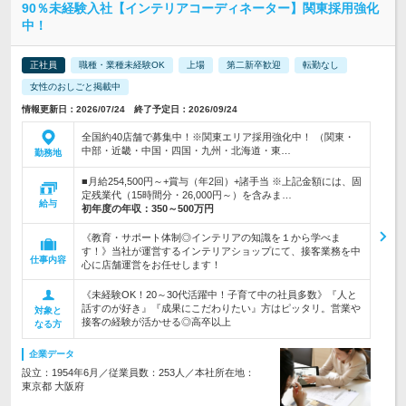
90％未経験入社【インテリアコーディネーター】関東採用強化
中！
正社員
職種・業種未経験OK
上場
第二新卒歓迎
転勤なし
女性のおしごと掲載中
情報更新日：2026/07/24 終了予定日：2026/09/24
全国約40店舗で募集中！※関東エリア採用強化中！ （関東・
中部・近畿・中国・四国・九州・北海道・東…
勤務地
■月給254,500円～+賞与（年2回）+諸手当 ※上記金額には、固
定残業代（15時間分・26,000円～）を含みま…
給与
初年度の年収：
350～500万円
《教育・サポート体制◎インテリアの知識を１から学べま
す！》当社が運営するインテリアショップにて、接客業務を中
仕事内容
心に店舗運営をお任せします！
《未経験OK！20～30代活躍中！子育て中の社員多数》『人と
話すのが好き』『成果にこだわりたい』方はピッタリ。営業や
対象と
接客の経験が活かせる◎高卒以上
なる方
企業データ
設立：1954年6月／従業員数：253人／本社所在地：
東京都 大阪府