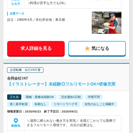
（料理が苦手な方でもOK）
なる方
企業データ
設立：1980年4月／本社所在地：東京都
求人詳細を見る
気になる
志望動機・自己PR不要
合同会社YAT
【イラストレーター】未経験◎フルリモートOK×研修充実
正社員
職種・業種未経験OK
完全週休2日制
学歴不問
第二新卒歓迎
転勤なし
リモートワーク可
女性のおしごと掲載中
情報更新日：2026/06/23 終了予定日：2026/09/21
＼場所に縛られない働き方を実現／ 全国どこからでも勤務で
きるフルリモート環境です。 出社の必要はな…
勤務地