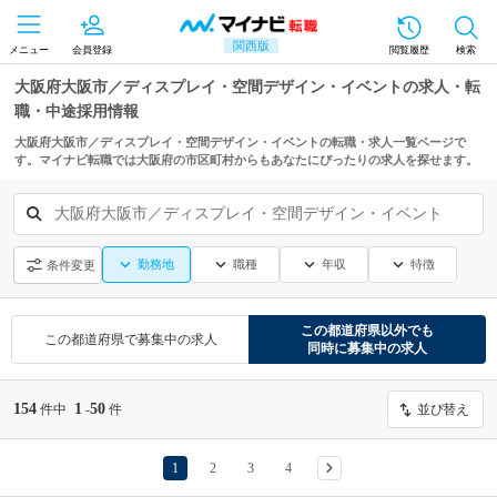
関西版
メニュー
会員登録
閲覧履歴
検索
大阪府大阪市／ディスプレイ・空間デザイン・イベントの求人・転
職・中途採用情報
大阪府大阪市／ディスプレイ・空間デザイン・イベントの転職・求人一覧ページで
す。マイナビ転職では大阪府の市区町村からもあなたにぴったりの求人を探せます。
大阪府大阪市／ディスプレイ・空間デザイン・イベント
勤務地
職種
年収
特徴
条件変更
この都道府県
以外でも
この都道府県
で募集中の求人
同時に募集中の求人
154
1
50
件中
-
件
並び替え
1
2
3
4