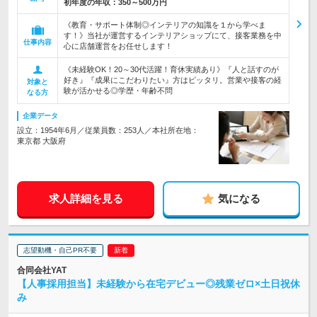
初年度の年収：
350～500万円
《教育・サポート体制◎インテリアの知識を１から学べま
す！》当社が運営するインテリアショップにて、接客業務を中
仕事内容
心に店舗運営をお任せします！
《未経験OK！20～30代活躍！育休実績あり》『人と話すのが
好き』『成果にこだわりたい』方はピッタリ。営業や接客の経
対象と
験が活かせる◎学歴・年齢不問
なる方
企業データ
設立：1954年6月／従業員数：253人／本社所在地：
東京都 大阪府
求人詳細を見る
気になる
志望動機・自己PR不要
合同会社YAT
【人事採用担当】未経験から在宅デビュー◎残業ゼロ×土日祝休
み