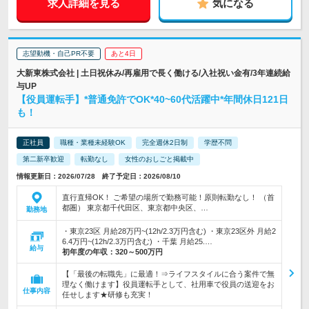
求人詳細を見る
気になる
志望動機・自己PR不要
あと4日
大新東株式会社 | 土日祝休み/再雇用で長く働ける/入社祝い金有/3年連続給
与UP
【役員運転手】*普通免許でOK*40~60代活躍中*年間休日121日
も！
正社員
職種・業種未経験OK
完全週休2日制
学歴不問
第二新卒歓迎
転勤なし
女性のおしごと掲載中
情報更新日：2026/07/28 終了予定日：2026/08/10
直行直帰OK！ ご希望の場所で勤務可能！原則転勤なし！ （首
都圏） 東京都千代田区、東京都中央区、…
勤務地
・東京23区 月給28万円~(12h/2.3万円含む) ・東京23区外 月給2
6.4万円~(12h/2.3万円含む) ・千葉 月給25.…
給与
初年度の年収：
320～500万円
【「最後の転職先」に最適！⇒ライフスタイルに合う案件で無
理なく働けます】役員運転手として、社用車で役員の送迎をお
仕事内容
任せします★研修も充実！