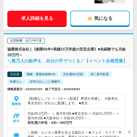
求人詳細を見る
気になる
志望動機・自己PR不要
協愛株式会社 | 《創業66年×実績10万件超の安定企業》■未経験でも月給
29万円～
＼数万人の歓声を、自分の手でつくる／【イベント企画営業】
正社員
職種・業種未経験OK
完全週休2日制
第二新卒歓迎
転勤なし
女性のおしごと掲載中
情報更新日：2026/07/29 終了予定日：2026/09/03
【転勤なし／U・I・Jターン歓迎】 希望を考慮し、大阪本社、
東京支社いずれかに配属します。 ■東京…
勤務地
月給29.2万円～ ＋ 賞与年2回 ■東京支社⇒ 月給31.2万円～ ＋
賞与年2回 ■大阪本社⇒ 月給29.2万円～ …
給与
初年度の年収：
430～500万円
＼芸能・エンタメ業界を支える面白さ／★フェス・ライブ・学