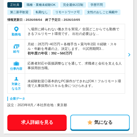
正社員
職種・業種未経験OK
完全週休2日制
学歴不問
第二新卒歓迎
転勤なし
リモートワーク可
女性のおしごと掲載中
情報更新日：2026/08/04 終了予定日：2026/10/05
＼場所に縛られない働き方を実現／ 全国どこからでも勤務で
きるフルリモート環境です。 出社の必要はな…
勤務地
月給：28万円~40万円＋各種手当＋賞与年2回 ※経験・スキ
ル・年齢を考慮の上、決定します。 ※試用期間3…
給与
初年度の年収：
392～560万円
応募者対応や面接調整などを通して、求職者と会社を支える人
事採用担当職。
仕事内容
未経験歓迎◎基本的なPC操作ができればOK！フルリモート環
対象と
境で人事採用のスキルを身につけられます。
なる方
企業データ
設立：2023年8月／本社所在地：東京都
求人詳細を見る
気になる