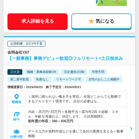
求人詳細を見る
気になる
志望動機・自己PR不要
合同会社YAT
【一般事務】事務デビュー歓迎◎フルリモート×土日祝休み
正社員
職種・業種未経験OK
完全週休2日制
学歴不問
第二新卒歓迎
転勤なし
リモートワーク可
女性のおしごと掲載中
情報更新日：2026/06/23 終了予定日：2026/09/21
＼場所に縛られない働き方を実現／ 全国どこからでも勤務で
きるフルリモート環境です。 出社の必要はな…
勤務地
月給：25万円~33万円＋各種手当＋賞与年2回 ※経験・スキ
ル・年齢を考慮の上、決定します。 ※試用期間3…
給与
初年度の年収：
340～430万円
データ入力や資料作成などを通して会社の業務を支える一般事
務職
仕事内容