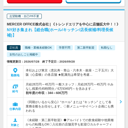
志望動機・自己PR不要
MERCER OFFICE株式会社 | 《トレンドエリアを中心に店舗拡大中！！》
NY好き集まれ【総合職(ホール/キッチン/店長候補/料理長候
補)】
正社員
職種・業種未経験OK
学歴不問
第二新卒歓迎
転勤なし
女性のおしごと掲載中
情報更新日：2026/07/28 終了予定日：2026/09/28
本社および東京（恵比寿・青山・六本木・銀座・二子玉川）大
阪（心斎橋）の各店舗 ★配属先は希望を考慮…
勤務地
月給28万円～45万円 一般スタッフ：月給28万円～45万円 ※み
なし残業代45時間分／6万9345円～を含みます…
給与
初年度の年収：
344～600万円
《同期がいるから安心》“ホール” または ”キッチン” として各
業務全般をお任せします。◇新メニューやイベント企画にも携
仕事内容
われる
《未経験・第二新卒歓迎》◆アルバイトでの飲食経験や他業種
からの転職もOK◇入社前の店舗見学も歓迎◎カルチャーフィ
対象と