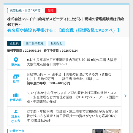
志望動機・自己PR不要
株式会社マルイチ | 給与がスピーディに上がる｜現場の管理経験者は月給
40万円～
有名店や施設も手掛ける！【総合職（現場監督/CADオペ）】
正社員
第二新卒歓迎
転勤なし
情報更新日：2026/07/24 終了予定日：2026/09/24
■本社 兵庫県神戸市東灘区住吉宮町6-10-10 ■制作工場 大阪府
大阪市此花区春日出中2-5-1…
勤務地
月給30万円～ ＋ 諸手当 【現場の管理ができる方（資格な
し）】 月給40万円～ ＋ 諸手当 ※年齢、経験、…
給与
初年度の年収：
380～600万円
＼ いずれかをお任せします ／◎内装仕上げ工事の進捗・コス
ト・安全管理などの管理者業務 ◎CADオペレーター（図面作
仕事内容
成・申請書類の作成）
◎学歴・年齢不問 ◎建築・施工現場で実務経験がある方／経
験が浅い方も歓迎！施工管理技士の資格がない方も応募OKで
対象と
す ◎要運転免許
なる方
企業データ