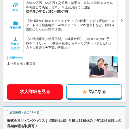
月給22万円～55万円＋交通費＋諸手当＋賞与 ※経験やスキル
を考慮して決定します。 ※上記月給には固定…
給与
初年度の年収：
350～650万円
【未経験から始めるクリエイティブの仕事】まずは研修からス
タート⇒【動画編集・Webデザイン・SNS運用】など、興味や
仕事内容
適性に合った分野で活躍♪
【20代活躍中／学歴不問／未経験歓迎】 「将来のために手に
職をつけたい」 「事務や接客からキャリアチェンジしたい」
対象と
方を大歓迎！★充実の研修あり
なる方
企業データ
本社所在地：東京都
求人詳細を見る
気になる
志望動機・自己PR不要
株式会社リビングハウス | 《東証上場》月最大11日休み／年1回6日以上の
長期休暇も取得可！