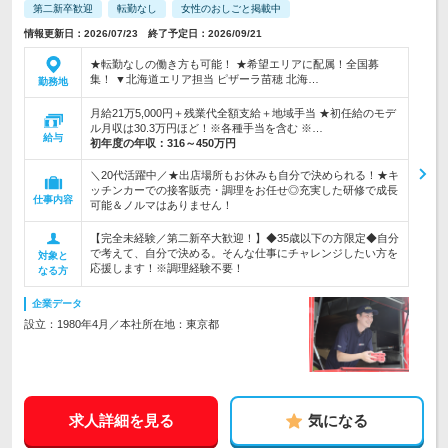
第二新卒歓迎
転勤なし
女性のおしごと掲載中
情報更新日：2026/07/23 終了予定日：2026/09/21
★転勤なしの働き方も可能！ ★希望エリアに配属！全国募
集！ ▼北海道エリア担当 ピザーラ苗穂 北海…
勤務地
月給21万5,000円＋残業代全額支給＋地域手当 ★初任給のモデ
ル月収は30.3万円ほど！※各種手当を含む ※…
給与
初年度の年収：
316～450万円
＼20代活躍中／★出店場所もお休みも自分で決められる！★キ
ッチンカーでの接客販売・調理をお任せ◎充実した研修で成長
仕事内容
可能＆ノルマはありません！
【完全未経験／第二新卒大歓迎！】◆35歳以下の方限定◆自分
で考えて、自分で決める。そんな仕事にチャレンジしたい方を
対象と
応援します！※調理経験不要！
なる方
企業データ
設立：1980年4月／本社所在地：東京都
求人詳細を見る
気になる