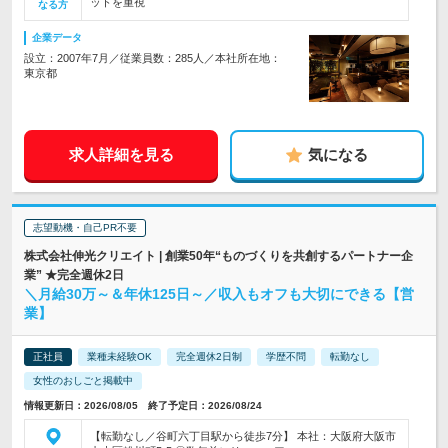
ットを重視
なる方
企業データ
設立：2007年7月／従業員数：285人／本社所在地：
東京都
求人詳細を見る
気になる
志望動機・自己PR不要
株式会社伸光クリエイト | 創業50年“ものづくりを共創するパートナー企
業” ★完全週休2日
＼月給30万～＆年休125日～／収入もオフも大切にできる【営
業】
正社員
業種未経験OK
完全週休2日制
学歴不問
転勤なし
女性のおしごと掲載中
情報更新日：2026/08/05 終了予定日：2026/08/24
【転勤なし／谷町六丁目駅から徒歩7分】 本社：大阪府大阪市