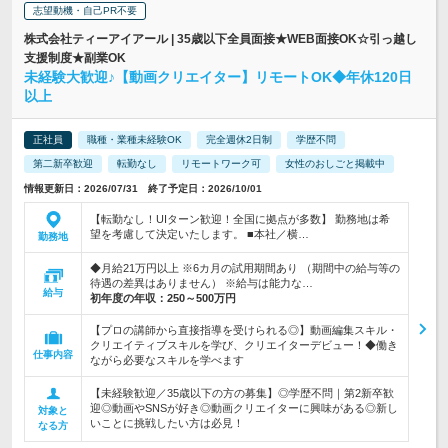
志望動機・自己PR不要
株式会社ティーアイアール | 35歳以下全員面接★WEB面接OK☆引っ越し
支援制度★副業OK
未経験大歓迎♪【動画クリエイター】リモートOK◆年休120日
以上
正社員
職種・業種未経験OK
完全週休2日制
学歴不問
第二新卒歓迎
転勤なし
リモートワーク可
女性のおしごと掲載中
情報更新日：2026/07/31 終了予定日：2026/10/01
【転勤なし！UIターン歓迎！全国に拠点が多数】 勤務地は希
望を考慮して決定いたします。 ■本社／横…
勤務地
◆月給21万円以上 ※6カ月の試用期間あり （期間中の給与等の
待遇の差異はありません） ※給与は能力な…
給与
初年度の年収：
250～500万円
【プロの講師から直接指導を受けられる◎】動画編集スキル・
クリエイティブスキルを学び、クリエイターデビュー！◆働き
仕事内容
ながら必要なスキルを学べます
【未経験歓迎／35歳以下の方の募集】◎学歴不問｜第2新卒歓
迎◎動画やSNSが好き◎動画クリエイターに興味がある◎新し
対象と
いことに挑戦したい方は必見！
なる方