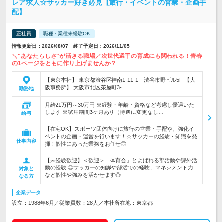
レア求人☆サッカー好き必見【旅行・イベントの営業・企画手
配】
正社員
職種・業種未経験OK
情報更新日：2026/08/07 終了予定日：2026/11/05
＼"あなたらしさ"が活きる職場／次世代選手の育成にも関われる！青春
の1ページをともに作り上げませんか？
【東京本社】 東京都渋谷区神南1-11-1 渋谷市野ビル5F 【大
阪事務所】 大阪市北区茶屋町3-…
勤務地
月給21万円～30万円 ※経験・年齢・資格など考慮し優遇いた
します ※試用期間3ヶ月あり（待遇に変更なし…
給与
【在宅OK】スポーツ団体向けに旅行の営業・手配や、強化イ
ベントの企画・運営を行います！☆サッカーの経験・知識を発
仕事内容
揮！個性にあった業務をお任せ◎
【未経験歓迎】＜歓迎＞「体育会」とよばれる部活動や課外活
動の経験 ◎サッカーの知識や部活での経験、マネジメント力
対象と
など個性や強みを活かせます◎
なる方
企業データ
設立：1988年6月／従業員数：28人／本社所在地：東京都