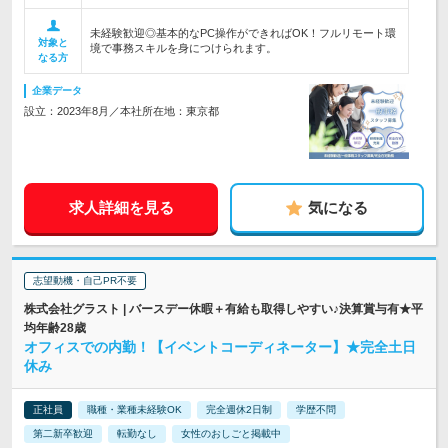
未経験歓迎◎基本的なPC操作ができればOK！フルリモート環
対象と
境で事務スキルを身につけられます。
なる方
企業データ
設立：2023年8月／本社所在地：東京都
求人詳細を見る
気になる
志望動機・自己PR不要
株式会社グラスト | バースデー休暇＋有給も取得しやすい♪決算賞与有★平
均年齢28歳
オフィスでの内勤！【イベントコーディネーター】★完全土日
休み
正社員
職種・業種未経験OK
完全週休2日制
学歴不問
第二新卒歓迎
転勤なし
女性のおしごと掲載中