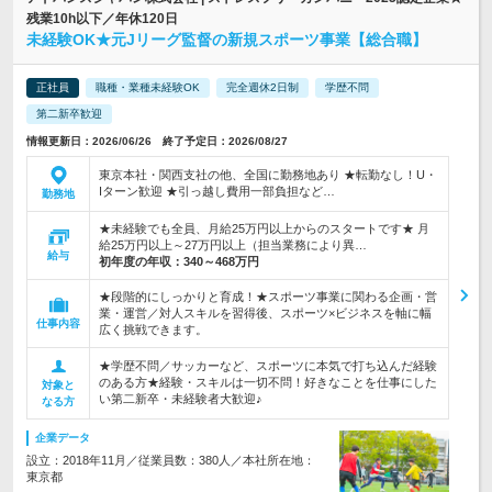
残業10h以下／年休120日
未経験OK★元Jリーグ監督の新規スポーツ事業【総合職】
正社員
職種・業種未経験OK
完全週休2日制
学歴不問
第二新卒歓迎
情報更新日：2026/06/26 終了予定日：2026/08/27
東京本社・関西支社の他、全国に勤務地あり ★転勤なし！U・
Iターン歓迎 ★引っ越し費用一部負担など…
勤務地
★未経験でも全員、月給25万円以上からのスタートです★ 月
給25万円以上～27万円以上（担当業務により異…
給与
初年度の年収：
340～468万円
★段階的にしっかりと育成！★スポーツ事業に関わる企画・営
業・運営／対人スキルを習得後、スポーツ×ビジネスを軸に幅
仕事内容
広く挑戦できます。
★学歴不問／サッカーなど、スポーツに本気で打ち込んだ経験
のある方★経験・スキルは一切不問！好きなことを仕事にした
対象と
い第二新卒・未経験者大歓迎♪
なる方
企業データ
設立：2018年11月／従業員数：380人／本社所在地：
東京都