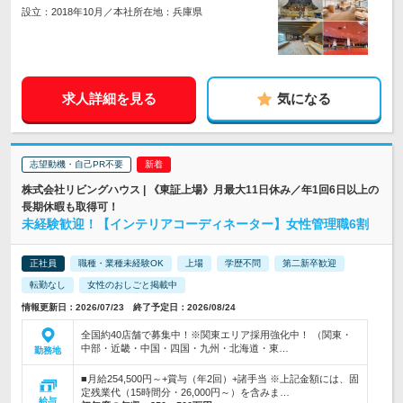
設立：2018年10月／本社所在地：兵庫県
求人詳細を見る
気になる
志望動機・自己PR不要
株式会社リビングハウス | 《東証上場》月最大11日休み／年1回6日以上の
長期休暇も取得可！
未経験歓迎！【インテリアコーディネーター】女性管理職6割
正社員
職種・業種未経験OK
上場
学歴不問
第二新卒歓迎
転勤なし
女性のおしごと掲載中
情報更新日：2026/07/23 終了予定日：2026/08/24
全国約40店舗で募集中！※関東エリア採用強化中！ （関東・
中部・近畿・中国・四国・九州・北海道・東…
勤務地
■月給254,500円～+賞与（年2回）+諸手当 ※上記金額には、固
定残業代（15時間分・26,000円～）を含みま…
給与