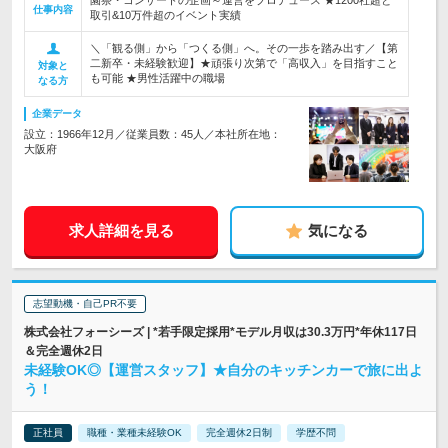
園祭・コンサートの企画～運営をプロデュース ★1200社超と
仕事内容
取引&10万件超のイベント実績
＼「観る側」から「つくる側」へ。その一歩を踏み出す／【第
二新卒・未経験歓迎】★頑張り次第で「高収入」を目指すこと
対象と
も可能 ★男性活躍中の職場
なる方
企業データ
設立：1966年12月／従業員数：45人／本社所在地：
大阪府
求人詳細を見る
気になる
志望動機・自己PR不要
株式会社フォーシーズ | *若手限定採用*モデル月収は30.3万円*年休117日
＆完全週休2日
未経験OK◎【運営スタッフ】★自分のキッチンカーで旅に出よ
う！
正社員
職種・業種未経験OK
完全週休2日制
学歴不問