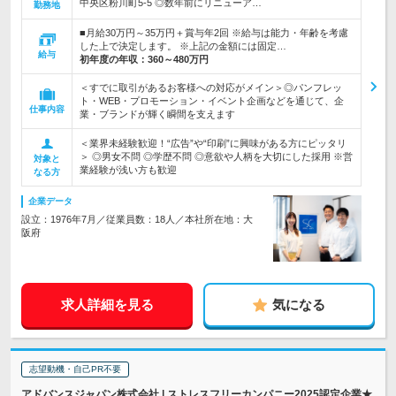
中央区粉川町5-5 ◎数年前にリニューア…
勤務地
■月給30万円～35万円＋賞与年2回 ※給与は能力・年齢を考慮
した上で決定します。 ※上記の金額には固定…
給与
初年度の年収：
360～480万円
＜すでに取引があるお客様への対応がメイン＞◎パンフレッ
ト・WEB・プロモーション・イベント企画などを通じて、企
仕事内容
業・ブランドが輝く瞬間を支えます
＜業界未経験歓迎！“広告”や“印刷”に興味がある方にピッタリ
＞ ◎男女不問 ◎学歴不問 ◎意欲や人柄を大切にした採用 ※営
対象と
業経験が浅い方も歓迎
なる方
企業データ
設立：1976年7月／従業員数：18人／本社所在地：大
阪府
求人詳細を見る
気になる
志望動機・自己PR不要
アドバンスジャパン株式会社 | ストレスフリーカンパニー2025認定企業★