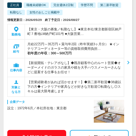
正社員
職種未経験OK
完全週休2日制
学歴不問
第二新卒歓迎
転勤なし
女性のおしごと掲載中
情報更新日：2026/05/29 終了予定日：2026/08/27
【東京・大阪の募集／転勤なし】 ■東京本社/東京都新宿区納戸
町７番地LM納戸町101号 ■大阪営業…
勤務地
月給22万円～35万円＋賞与年2回（昨年実績3ヶ月分） ★イン
テリアコーディネーター等の資格取得費用負担…
給与
初年度の年収：
300～500万円
【新規開拓・テレアポなし】◆既存顧客中心のルート営業◆オ
ーダーメイドのガラスの家具や鏡を大手ハウスメーカーさんな
仕事内容
どに提案する仕事をお任せ！
【営業経験者があれば活かせます！】◆第二新卒歓迎◆38歳以
下の方◆インテリアや家具などが好きな方歓迎◎転勤なし◎ス
対象と
キルは最大限考慮します
なる方
企業データ
設立：1972年6月／本社所在地：東京都