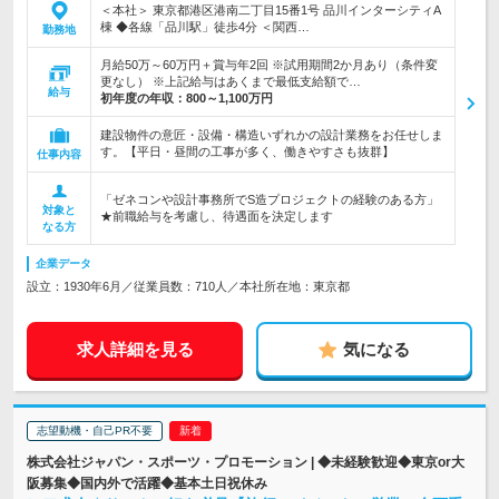
＜本社＞ 東京都港区港南二丁目15番1号 品川インターシティA
棟 ◆各線「品川駅」徒歩4分 ＜関西…
勤務地
月給50万～60万円＋賞与年2回 ※試用期間2か月あり（条件変
更なし） ※上記給与はあくまで最低支給額で…
給与
初年度の年収：
800～1,100万円
建設物件の意匠・設備・構造いずれかの設計業務をお任せしま
す。【平日・昼間の工事が多く、働きやすさも抜群】
仕事内容
「ゼネコンや設計事務所でS造プロジェクトの経験のある方」
対象と
★前職給与を考慮し、待遇面を決定します
なる方
企業データ
設立：1930年6月／従業員数：710人／本社所在地：東京都
求人詳細を見る
気になる
志望動機・自己PR不要
株式会社ジャパン・スポーツ・プロモーション | ◆未経験歓迎◆東京or大
阪募集◆国内外で活躍◆基本土日祝休み