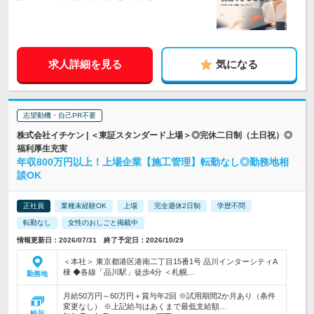
求人詳細を見る
気になる
志望動機・自己PR不要
株式会社イチケン | ＜東証スタンダード上場＞◎完休二日制（土日祝）◎
福利厚生充実
年収800万円以上！上場企業【施工管理】転勤なし◎勤務地相
談OK
正社員
業種未経験OK
上場
完全週休2日制
学歴不問
転勤なし
女性のおしごと掲載中
情報更新日：2026/07/31 終了予定日：2026/10/29
＜本社＞ 東京都港区港南二丁目15番1号 品川インターシティA
棟 ◆各線「品川駅」徒歩4分 ＜札幌…
勤務地
月給50万円～60万円＋賞与年2回 ※試用期間2か月あり（条件
変更なし） ※上記給与はあくまで最低支給額…
給与