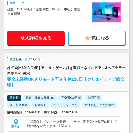
企業データ
設立：2011年4月／従業員数：810人／本社所在地：
神奈川県
求人詳細を見る
気になる
志望動機・自己PR不要
株式会社AXIS ONE | アニメ・ゲーム好き歓迎＊ネイルピアス&ヘアカラー
自由＊私服OK
完全未経験OK★リモート可★年休120日【クリエイティブ総合
職】
正社員
職種・業種未経験OK
完全週休2日制
学歴不問
第二新卒歓迎
転勤なし
リモートワーク可
女性のおしごと掲載中
情報更新日：2026/07/21 終了予定日：2026/08/20
【転勤なし／UIターン歓迎】 リモート勤務OK ■希望に応じて
勤務地を決定します 《 関東 》 ・…
勤務地