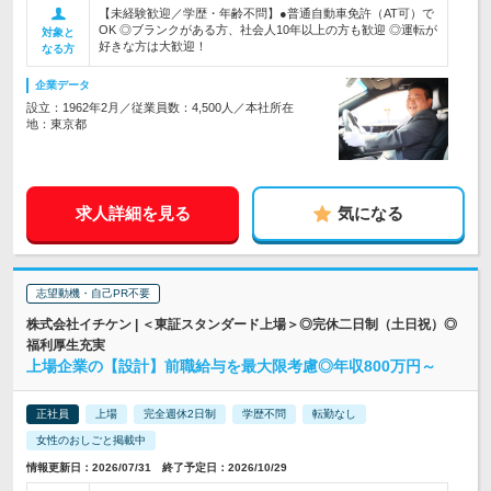
【未経験歓迎／学歴・年齢不問】●普通自動車免許（AT可）で
OK ◎ブランクがある方、社会人10年以上の方も歓迎 ◎運転が
対象と
好きな方は大歓迎！
なる方
企業データ
設立：1962年2月／従業員数：4,500人／本社所在
地：東京都
求人詳細を見る
気になる
志望動機・自己PR不要
株式会社イチケン | ＜東証スタンダード上場＞◎完休二日制（土日祝）◎
福利厚生充実
上場企業の【設計】前職給与を最大限考慮◎年収800万円～
正社員
上場
完全週休2日制
学歴不問
転勤なし
女性のおしごと掲載中
情報更新日：2026/07/31 終了予定日：2026/10/29