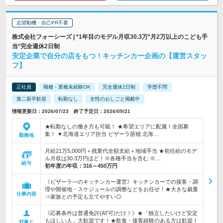
志望動機・自己PR不要
株式会社フォーシーズ | *1年目のモデル月収30.3万*月2万以上のこども手
当*完全週休2日制
安定企業で自分の店をもつ！キッチンカー企画の【運営スタッ
フ】
正社員
職種・業種未経験OK
完全週休2日制
学歴不問
第二新卒歓迎
転勤なし
女性のおしごと掲載中
情報更新日：2026/07/23 終了予定日：2026/09/21
★転勤なしの働き方も可能！ ★希望エリアに配属！全国募
集！ ▼北海道エリア担当 ピザーラ苗穂 北海…
勤務地
月給21万5,000円＋残業代全額支給＋地域手当 ★初任給のモデ
ル月収は30.3万円ほど！※各種手当を含む ※…
給与
初年度の年収：
316～450万円
《ピザーラ―のキッチンカー運営》キッチンカーでの接客・調
理や開催地・スケジュールの調整などをお任せ！★大きな裁量
仕事内容
⇒家族との予定も立てやすい◎
《応募条件は普通免許(AT可)だけ！》★「独立したいけど安定
もほしい人」大歓迎です！★飲食・接客経験のある方は歓迎！
対象と