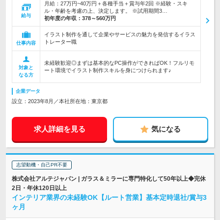
月給：27万円~40万円＋各種手当＋賞与年2回 ※経験・スキ
ル・年齢を考慮の上、決定します。 ※試用期間3…
給与
初年度の年収：
378～560万円
イラスト制作を通して企業やサービスの魅力を発信するイラス
トレーター職
仕事内容
未経験歓迎◎まずは基本的なPC操作ができればOK！フルリモ
対象と
ート環境でイラスト制作スキルを身につけられます♪
なる方
企業データ
設立：2023年8月／本社所在地：東京都
求人詳細を見る
気になる
志望動機・自己PR不要
株式会社アルテジャパン | ガラス＆ミラーに専門特化して50年以上◆完休
2日・年休120日以上
インテリア業界の未経験OK【ルート営業】基本定時退社/賞与3
ヶ月