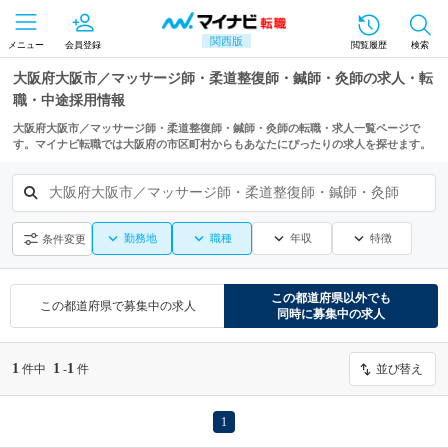
関西版
メニュー
会員登録
閲覧履歴
検索
大阪府大阪市／マッサージ師・柔道整復師・鍼師・灸師の求人・転
職・中途採用情報
大阪府大阪市／マッサージ師・柔道整復師・鍼師・灸師の転職・求人一覧ページで
す。マイナビ転職では大阪府の市区町村からもあなたにぴったりの求人を探せます。
大阪府大阪市／マッサージ師・柔道整復師・鍼師・灸師
勤務地
職種
年収
特徴
条件変更
この都道府県
以外でも
この都道府県
で募集中の求人
同時に募集中の求人
1
1
1
件中
-
件
並び替え
1