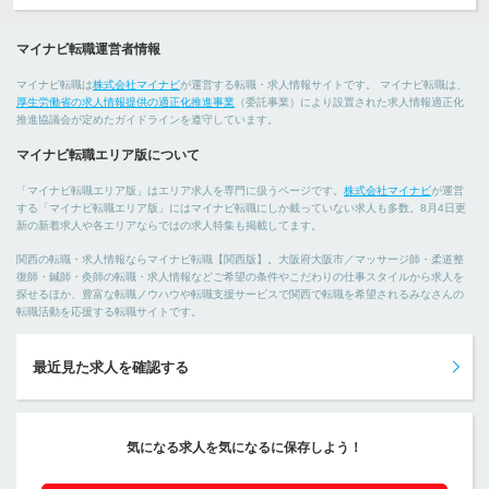
マイナビ転職運営者情報
マイナビ転職は
株式会社マイナビ
が運営する転職・求人情報サイトです。 マイナビ転職は、
厚生労働省の求人情報提供の適正化推進事業
（委託事業）により設置された求人情報適正化
推進協議会が定めたガイドラインを遵守しています。
マイナビ転職エリア版について
「マイナビ転職エリア版」はエリア求人を専門に扱うページです。
株式会社マイナビ
が運営
する「マイナビ転職エリア版」にはマイナビ転職にしか載っていない求人も多数。8月4日更
新の新着求人や各エリアならではの求人特集も掲載してます。
関西の転職・求人情報ならマイナビ転職【関西版】。大阪府大阪市／マッサージ師・柔道整
復師・鍼師・灸師の転職・求人情報などご希望の条件やこだわりの仕事スタイルから求人を
探せるほか、豊富な転職ノウハウや転職支援サービスで関西で転職を希望されるみなさんの
転職活動を応援する転職サイトです。
最近見た求人を確認する
気になる求人を気になるに保存しよう！