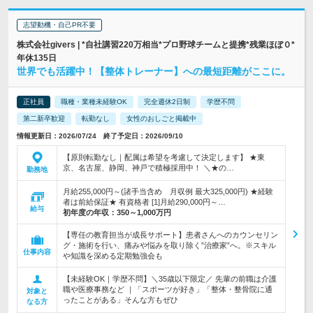
志望動機・自己PR不要
株式会社givers | *自社講習220万相当*プロ野球チームと提携*残業ほぼ０*
年休135日
世界でも活躍中！【整体トレーナー】への最短距離がここに。
正社員
職種・業種未経験OK
完全週休2日制
学歴不問
第二新卒歓迎
転勤なし
女性のおしごと掲載中
情報更新日：2026/07/24 終了予定日：2026/09/10
【原則転勤なし｜配属は希望を考慮して決定します】 ★東
京、名古屋、静岡、神戸で積極採用中！ ＼★の…
勤務地
月給255,000円～(諸手当含め 月収例 最大325,000円) ★経験
者は前給保証★ 有資格者 [1]月給290,000円～…
給与
初年度の年収：
350～1,000万円
【専任の教育担当が成長サポート】患者さんへのカウンセリン
グ・施術を行い、痛みや悩みを取り除く”治療家”へ。※スキル
仕事内容
や知識を深める定期勉強会も
【未経験OK｜学歴不問】＼35歳以下限定／ 先輩の前職は介護
職や医療事務など ｜「スポーツが好き」「整体・整骨院に通
対象と
ったことがある」そんな方もぜひ
なる方