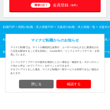
会員登録
簡単1分！
（無料）
転職TOP
関西の転職・求人情報TOP
大阪府の転職・求人情報一覧
大阪市
転職TOP
関西の転職・求人情報TOP
大阪府の転職・求人情報一覧
大阪府
マイナビ転職からのお知らせ
マイナビ転職では、サイトの継続的な改善や、ユーザーのみなさまに最適化され
た広告を配信すること等を目的に、Cookie等の「インフォマティブデータ」を利
転職TOP
医療・福祉から探す
医療・福祉の転職・求人情報一覧
医療サー
用しています。
インフォマティブデータの提供を無効にしたい場合は「確認する」ボタンのリン
ク先から停止（オプトアウト）を行うことができます。
※オプトアウトをした場合、マイナビ転職の一部サービスを利用できない場合が
あります。
TOPページへ
閉じる
確認する
(c) Mynavi Corporation