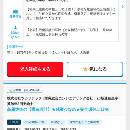
初年度の年収：
400～700万円
【将来は組織の中核として活躍！】多様な建築物の設備設計に
おいて、計画立案から図面作成、機器選定、現場監理までを一
仕事内容
貫して担当いただきます。
【必須】設備設計の経験（対象物問わず）【歓迎】二級建築
対象と
士・一級建築士をお持ちの方
なる方
企業データ
設立：1973年8月／従業員数：42人／本社所在地：大阪府
求人詳細を見る
気になる
志望動機・自己PR不要
株式会社ツカサテック | 煙突総合エンジニアリング会社｜20期連続黒字｜
賞与年3回支給中
高層煙突の【構造設計】★残業少なめ★完全週休二日制
正社員
完全週休2日制
転勤なし
女性のおしごと掲載中
情報更新日：2026/05/13 終了予定日：2026/10/29