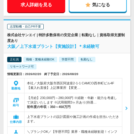
求人詳細を見る
気になる
志望動機・自己PR不要
株式会社サンエイ | 特許多数保有の安定企業｜転勤なし｜資格取得支援制
度あり
大阪／上下水道プラント【実施設計】＊未経験可
正社員
職種・業種未経験OK
学歴不問
転勤なし
リモートワーク可
情報更新日：2026/02/20 終了予定日：2026/08/20
本社／大阪府大阪市西区阿波座2-1-1 CAMCO西本町ビル4F
【雇入れ直後】上記事業所 【変更…
勤務地
【月給】230,000円～280,000円 ※経験・年齢・能力を考慮し
て決定いたします ※試用期間3ヶ月あり(待遇…
給与
初年度の年収：
350～450万円
上下水道プラントの設計図面や施工計画の作成を担当いただき
ます。
仕事内容
＼ブランクOK／【学歴不問】業界・職種未経験歓迎！インフ