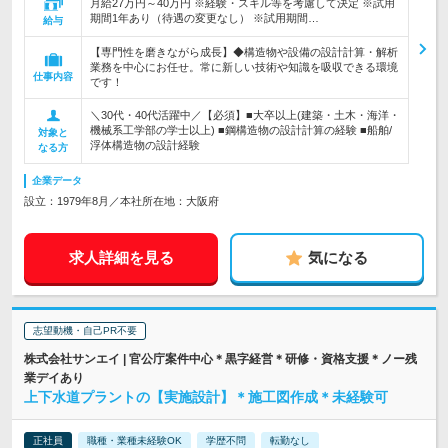
月給27万円～40万円 ※経験・スキル等を考慮して決定 ※試用
期間1年あり（待遇の変更なし） ※試用期間…
給与
【専門性を磨きながら成長】◆構造物や設備の設計計算・解析
業務を中心にお任せ。常に新しい技術や知識を吸収できる環境
仕事内容
です！
＼30代・40代活躍中／【必須】■大卒以上(建築・土木・海洋・
機械系工学部の学士以上) ■鋼構造物の設計計算の経験 ■船舶/
対象と
浮体構造物の設計経験
なる方
企業データ
設立：1979年8月／本社所在地：大阪府
求人詳細を見る
気になる
志望動機・自己PR不要
株式会社サンエイ | 官公庁案件中心＊黒字経営＊研修・資格支援＊ノー残
業デイあり
上下水道プラントの【実施設計】＊施工図作成＊未経験可
正社員
職種・業種未経験OK
学歴不問
転勤なし