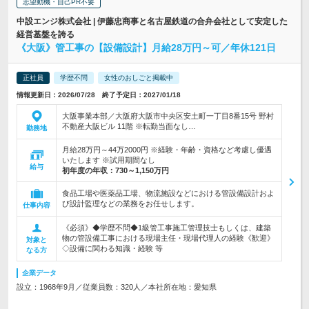
志望動機・自己PR不要
中設エンジ株式会社 | 伊藤忠商事と名古屋鉄道の合弁会社として安定した
経営基盤を誇る
《大阪》管工事の【設備設計】月給28万円～可／年休121日
正社員
学歴不問
女性のおしごと掲載中
情報更新日：2026/07/28 終了予定日：2027/01/18
大阪事業本部／大阪府大阪市中央区安土町一丁目8番15号 野村
不動産大阪ビル 11階 ※転勤当面なし…
勤務地
月給28万円～44万2000円 ※経験・年齢・資格など考慮し優遇
いたします ※試用期間なし
給与
初年度の年収：
730～1,150万円
食品工場や医薬品工場、物流施設などにおける管設備設計およ
び設計監理などの業務をお任せします。
仕事内容
《必須》◆学歴不問◆1級管工事施工管理技士もしくは、建築
物の管設備工事における現場主任・現場代理人の経験《歓迎》
対象と
◇設備に関わる知識・経験 等
なる方
企業データ
設立：1968年9月／従業員数：320人／本社所在地：愛知県