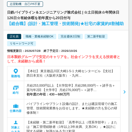
志望動機・自己PR不要
日鉄パイプライン＆エンジニアリング株式会社 | ☆土日祝休☆年間休日
126日☆有給休暇を初年度から20日付与
【総合職】(設計・施工管理・技術開発)★社宅の家賃約8割補助
正社員
職種・業種未経験OK
完全週休2日制
第二新卒歓迎
リモートワーク可
情報更新日：2026/07/28 終了予定日：2026/10/26
日本製鉄グループで安定のキャリアを。社会インフラを支える技術者と
して、未経験から成長！
【本社】 東京都品川区大崎1-5-1 大崎センタービル 【支社】
西日本支社（大阪府大阪市）・九州…
勤務地
月給253,000円以上 【大学院卒】月給288,000円～＋諸手当＋
賞与年2回 【大学卒】 月給276,000円～＋諸手…
給与
初年度の年収：
430～680万円
パイプラインやプラント設備の設計、または建設現場での施工
管理、技術開発業務をお任せします。★未経験の方も安心の研
仕事内容
修体制！
【未経験・第二新卒歓迎】「高専卒以上（理系学部卒）」また
は「施工管理経験者（1年以上3年未満、文系OK）」★設計に
対象と
関する経験・知識がある方は歓迎
なる方