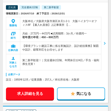
正社員
完全週休2日制
第二新卒歓迎
情報更新日：2026/07/10 終了予定日：2026/12/31
大阪本社／大阪府大阪市港区弁天1-2-1 大阪ベイタワーオフ
ィス8F 【雇入れ直後】上記事業所 【…
勤務地
月給：27万円～44万円 ■試用期間：3か月／待遇同一
初年度の年収：
450～800万円
給与
【環境プラント建設工事に係る実施設計、設計総括業務】製図
や設計、顧客対応をお任せします
仕事内容
第二新卒歓迎！｜完全週休2日制、年間休日124日／手当・福利
対象と
厚生充実！
なる方
企業データ
設立：1955年12月／従業員数：257人／本社所在地：大阪府
求人詳細を見る
気になる