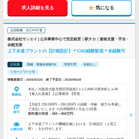
求人詳細を見る
気になる
志望動機・自己PR不要
株式会社サンエイ | 公共事業中心で安定経営｜駅チカ｜資格支援・手当・
休暇充実
上下水道プラントの【計画設計】＊CAD経験歓迎＊未経験可
正社員
職種・業種未経験OK
学歴不問
転勤なし
リモートワーク可
情報更新日：2026/02/20 終了予定日：2026/08/20
本社／大阪府大阪市西区阿波座2-1-1 CAMCO西本町ビル4F
【雇入れ直後】上記事業所 【変更…
勤務地
【月給】230,000円～280,000円 ※経験・年齢・能力を考慮し
て決定いたします ※試用期間3ヶ月あり(待遇…
給与
初年度の年収：
350～450万円
上下水道プラントの機械設備における「計画設計（上流工
程）」をお任せします。
仕事内容