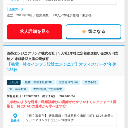
企業データ
設立：2012年10月／従業員数：868人／本社所在地：東京都
求人詳細を見る
気になる
泰榮エンジニアリング株式会社 | ＼入社1年後に定着促進祝い金20万円支
給／ 未経験◎文系◎研修有
【発電・社会インフラ設計エンジニア】オフィスワーク*年休
126日
正社員
職種・業種未経験OK
完全週休2日制
学歴不問
第二新卒歓迎
女性のおしごと掲載中
情報更新日：2026/07/24 終了予定日：2026/09/24
＼学校のような研修／職業訓練校の講師がわかりやすくレクチャー！同
期と一緒にCADの基本から学べます◎
【日立事業所】 研修場所：茨城県日立市助川町1-13-23 泰榮エ
ンジニアリング日立ビル 執務場所…
勤務地