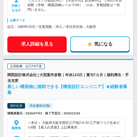
＼カジュアル面談OK♪／【学歴不問】必須条件は「CADの学習
経験（学校・職業訓練レベルでOK）」のみ。実務経験は一切
対象と
問いません。
なる方
企業データ
設立：1983年10月／従業員数：35人／本社所在地：大阪府
求人詳細を見る
気になる
志望動機・自己PR不要
関西設計株式会社 | 大型案件多数｜年休124日｜賞与7カ月｜福利厚生・手
当充実
新しい構造物に挑戦できる【構造設計エンジニア】★経験者募
集
契約社員
完全週休2日制
情報更新日：2026/07/03 終了予定日：2026/12/24
＜本社＞ 大阪府大阪市西区江戸堀2-6-33 江戸堀フコク生命ビ
ル6階 【雇入れ直後】上記事業所…
勤務地