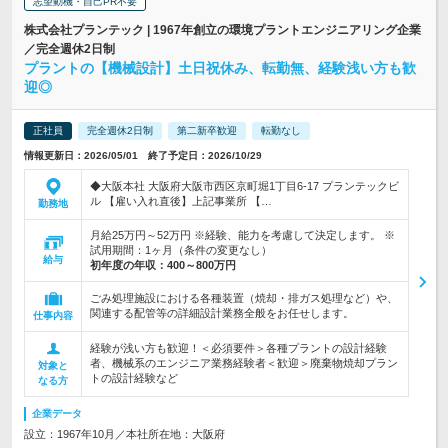
志望動機・自己PR不要
株式会社プランテック | 1967年創立の環境プラントエンジニアリング企業
／完全週休2日制
プラントの【機械設計】土日祝休み、転勤無、経験浅い方も歓
迎◎
正社員
完全週休2日制
第二新卒歓迎
転勤なし
情報更新日：2026/05/01 終了予定日：2026/10/29
◆大阪本社 大阪府大阪市西区京町堀1丁目6-17 プランテックビ
ル 【雇い入れ直後】上記事業所 【…
勤務地
月給25万円～52万円 ※経験、能力を考慮して決定します。 ※
試用期間：1ヶ月（条件の変更なし）
給与
初年度の年収：
400～800万円
ごみ処理施設における各種装置（焼却・排ガス処理など）や、
関連する配管等の詳細設計業務全般をお任せします。
仕事内容
経験が浅い方も歓迎！＜必須要件＞各種プラントの設計経験
者、機械系のエンジニア業務経験者＜歓迎＞廃棄物焼却プラン
対象と
トの設計経験など
なる方
企業データ
設立：1967年10月／本社所在地：大阪府