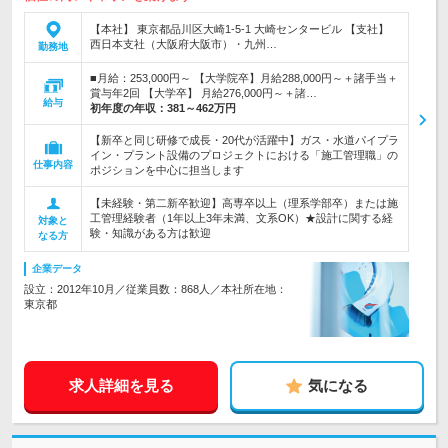
【本社】 東京都品川区大崎1-5-1 大崎センタービル 【支社】
西日本支社（大阪府大阪市）・九州…
勤務地
■月給：253,000円～ 【大学院卒】月給288,000円～＋諸手当＋
賞与年2回 【大学卒】 月給276,000円～＋諸…
給与
初年度の年収：
381～462万円
【新卒と同じ研修で成長・20代が活躍中】ガス・水道パイプラ
イン・プラント設備のプロジェクトにおける「施工管理職」の
仕事内容
ポジションを中心に担当します
【未経験・第二新卒歓迎】高専卒以上（理系学部卒）または施
工管理経験者（1年以上3年未満、文系OK）★設計に関する経
対象と
験・知識がある方は歓迎
なる方
企業データ
設立：2012年10月／従業員数：868人／本社所在地：
東京都
求人詳細を見る
気になる