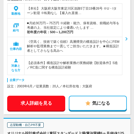
【本社】 大阪府大阪市東淀川区淡路5丁目19番26号 ※U・Iタ
ーン歓迎 ※転勤なし 【雇入れ直後…
勤務地
■月給30万円～75万円 ※経験・能力、保有資格、前職給与等を
考慮の上、当社規定により優遇いたします …
給与
初年度の年収：
500～1,200万円
《空高く、技術で築く信頼》高層煙突の構造設計を中心にFEM
解析や監理業務まで一貫してご担当いただきます。★構造設計
仕事内容
者としてさらなる高みへ
【必須条件】構造設計や解析業務の実務経験【歓迎条件】S造
対象と
／RC造に関する構造設計経験
なる方
企業データ
設立：2003年6月／従業員数：20人／本社所在地：大阪府
求人詳細を見る
気になる
志望動機・自己PR不要
オリジナル設計株式会社 | 東証スタンダード上場/賞与実績6ヶ月/年休125