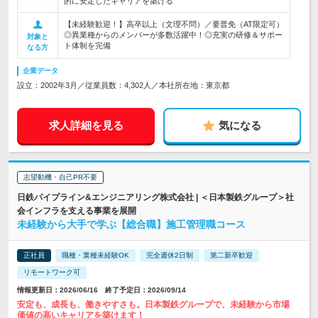
的に安定したキャリアを築ける
【未経験歓迎！】高卒以上（文理不問）／要普免（AT限定可）
◎異業種からのメンバーが多数活躍中！◎充実の研修＆サポー
対象と
ト体制を完備
なる方
企業データ
設立：2002年3月／従業員数：4,302人／本社所在地：東京都
求人詳細を見る
気になる
志望動機・自己PR不要
日鉄パイプライン&エンジニアリング株式会社 | ＜日本製鉄グループ＞社
会インフラを支える事業を展開
未経験から大手で学ぶ【総合職】施工管理職コース
正社員
職種・業種未経験OK
完全週休2日制
第二新卒歓迎
リモートワーク可
情報更新日：2026/06/16 終了予定日：2026/09/14
安定も、成長も、働きやすさも。日本製鉄グループで、未経験から市場
価値の高いキャリアを築けます！