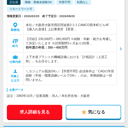
正社員
職種・業種未経験OK
学歴不問
転勤なし
リモートワーク可
情報更新日：2026/02/20 終了予定日：2026/08/20
本社／大阪府大阪市西区阿波座2-1-1 CAMCO西本町ビル4F
【雇入れ直後】上記事業所 【変更…
勤務地
【月給】230,000円～280,000円 ※経験・年齢・能力を考慮し
て決定いたします ※試用期間3ヶ月あり(待遇…
給与
初年度の年収：
350～450万円
上下水道プラントの機械設備における「計画設計（上流工
程）」をお任せします。
仕事内容
＼カジュアル面談OK♪／【学歴不問】必須条件は「CADの学習
経験（学校・職業訓練レベルでOK）」のみ。実務経験は一切
対象と
問いません。
なる方
企業データ
設立：1983年10月／従業員数：35人／本社所在地：大阪府
求人詳細を見る
気になる