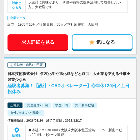
ラ設計に興味があり、研修や資格支援を活用して成長したい
対象と
方、大歓迎です！
なる方
企業データ
設立：1983年10月／従業員数：35人／本社所在地：大阪府
求人詳細を見る
気になる
志望動機・自己PR不要
日本技術株式会社 | 住友化学や旭化成などと取引！大企業を支える仕事★
残業少なめ
経験者募集！【設計・CADオペレーター】◎年休120日／土日
祝休み
正社員
完全週休2日制
学歴不問
第二新卒歓迎
女性のおしごと掲載中
情報更新日：2026/06/26 終了予定日：2026/12/17
◆本社／〒530-0003 大阪府大阪市北区堂島1-1-25 新山本ビ
ル2F ※U・Iターン歓迎…
勤務地