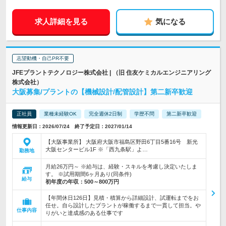
求人詳細を見る
気になる
志望動機・自己PR不要
JFEプラントテクノロジー株式会社 | （旧 住友ケミカルエンジニアリング
株式会社）
大阪募集/プラントの【機械設計/配管設計】第二新卒歓迎
正社員
業種未経験OK
完全週休2日制
学歴不問
第二新卒歓迎
情報更新日：2026/07/24 終了予定日：2027/01/14
【大阪事業所】 大阪府大阪市福島区野田6丁目5番16号 新光
大阪センタービル1F ※「西九条駅」よ…
勤務地
月給26万円～ ※給与は、経験・スキルを考慮し決定いたしま
す。 ※試用期間6ヶ月あり(同条件)
給与
初年度の年収：
500～800万円
【年間休日126日】見積・積算から詳細設計、試運転までをお
任せ。自ら設計したプラントが稼働するまで一貫して担当。や
仕事内容
りがいと達成感のある仕事です