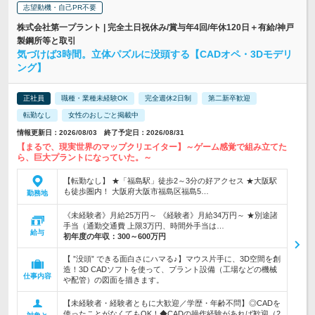
志望動機・自己PR不要
株式会社第一プラント | 完全土日祝休み/賞与年4回/年休120日＋有給/神戸
製鋼所等と取引
気づけば3時間。立体パズルに没頭する【CADオペ・3Dモデリ
ング】
正社員
職種・業種未経験OK
完全週休2日制
第二新卒歓迎
転勤なし
女性のおしごと掲載中
情報更新日：2026/08/03 終了予定日：2026/08/31
【まるで、現実世界のマップクリエイター】～ゲーム感覚で組み立てた
ら、巨大プラントになっていた。～
【転勤なし】 ★「福島駅」徒歩2～3分の好アクセス ★大阪駅
も徒歩圏内！ 大阪府大阪市福島区福島5…
勤務地
《未経験者》月給25万円～ 《経験者》月給34万円～ ★別途諸
手当（通勤交通費 上限3万円、時間外手当は…
給与
初年度の年収：
300～600万円
【 ”没頭” できる面白さにハマる♪】マウス片手に、3D空間を創
造！3D CADソフトを使って、プラント設備（工場などの機械
仕事内容
や配管）の図面を描きます。
【未経験者・経験者ともに大歓迎／学歴・年齢不問】◎CADを
使ったことがなくてもOK！◆CADの操作経験があれば歓迎（2