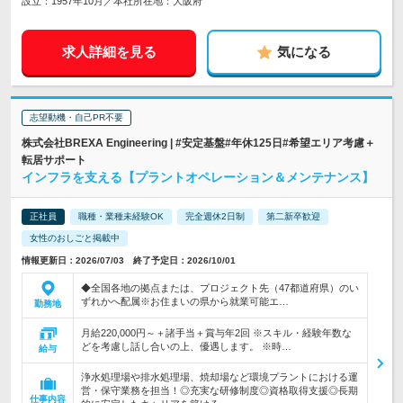
設立：1957年10月／本社所在地：大阪府
求人詳細を見る
気になる
志望動機・自己PR不要
株式会社BREXA Engineering | #安定基盤#年休125日#希望エリア考慮＋
転居サポート
インフラを支える【プラントオペレーション＆メンテナンス】
正社員
職種・業種未経験OK
完全週休2日制
第二新卒歓迎
女性のおしごと掲載中
情報更新日：2026/07/03 終了予定日：2026/10/01
◆全国各地の拠点または、プロジェクト先（47都道府県）のい
ずれかへ配属※お住まいの県から就業可能エ…
勤務地
月給220,000円～＋諸手当＋賞与年2回 ※スキル・経験年数な
どを考慮し話し合いの上、優遇します。 ※時…
給与
浄水処理場や排水処理場、焼却場など環境プラントにおける運
営・保守業務を担当！◎充実な研修制度◎資格取得支援◎長期
仕事内容