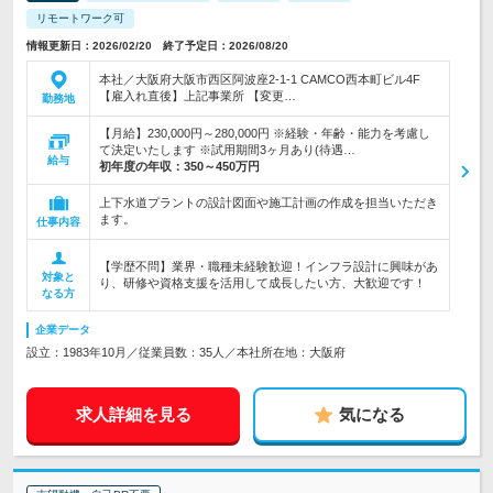
リモートワーク可
情報更新日：2026/02/20 終了予定日：2026/08/20
本社／大阪府大阪市西区阿波座2-1-1 CAMCO西本町ビル4F
【雇入れ直後】上記事業所 【変更…
勤務地
【月給】230,000円～280,000円 ※経験・年齢・能力を考慮し
て決定いたします ※試用期間3ヶ月あり(待遇…
給与
初年度の年収：
350～450万円
上下水道プラントの設計図面や施工計画の作成を担当いただき
ます。
仕事内容
【学歴不問】業界・職種未経験歓迎！インフラ設計に興味があ
対象と
り、研修や資格支援を活用して成長したい方、大歓迎です！
なる方
企業データ
設立：1983年10月／従業員数：35人／本社所在地：大阪府
求人詳細を見る
気になる