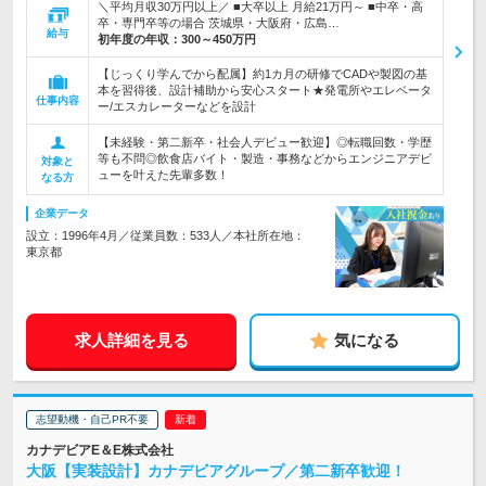
＼平均月収30万円以上／ ■大卒以上 月給21万円～ ■中卒・高
卒・専門卒等の場合 茨城県・大阪府・広島…
給与
初年度の年収：
300～450万円
【じっくり学んでから配属】約1カ月の研修でCADや製図の基
本を習得後、設計補助から安心スタート★発電所やエレベータ
仕事内容
ー/エスカレーターなどを設計
【未経験・第二新卒・社会人デビュー歓迎】◎転職回数・学歴
等も不問◎飲食店バイト・製造・事務などからエンジニアデビ
対象と
ューを叶えた先輩多数！
なる方
企業データ
設立：1996年4月／従業員数：533人／本社所在地：
東京都
求人詳細を見る
気になる
志望動機・自己PR不要
カナデビアE＆E株式会社
大阪【実装設計】カナデビアグループ／第二新卒歓迎！