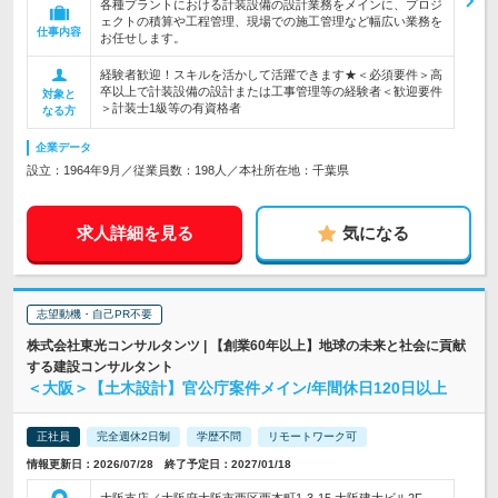
各種プラントにおける計装設備の設計業務をメインに、プロジ
ェクトの積算や工程管理、現場での施工管理など幅広い業務を
仕事内容
お任せします。
経験者歓迎！スキルを活かして活躍できます★＜必須要件＞高
卒以上で計装設備の設計または工事管理等の経験者＜歓迎要件
対象と
＞計装士1級等の有資格者
なる方
企業データ
設立：1964年9月／従業員数：198人／本社所在地：千葉県
求人詳細を見る
気になる
志望動機・自己PR不要
株式会社東光コンサルタンツ | 【創業60年以上】地球の未来と社会に貢献
する建設コンサルタント
＜大阪＞【土木設計】官公庁案件メイン/年間休日120日以上
正社員
完全週休2日制
学歴不問
リモートワーク可
情報更新日：2026/07/28 終了予定日：2027/01/18