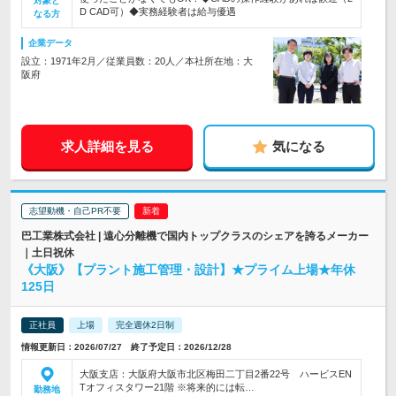
対象と
D CAD可）◆実務経験者は給与優遇
なる方
企業データ
設立：1971年2月／従業員数：20人／本社所在地：大
阪府
求人詳細を見る
気になる
志望動機・自己PR不要
巴工業株式会社 | 遠心分離機で国内トップクラスのシェアを誇るメーカー
｜土日祝休
《大阪》【プラント施工管理・設計】★プライム上場★年休
125日
正社員
上場
完全週休2日制
情報更新日：2026/07/27 終了予定日：2026/12/28
大阪支店：大阪府大阪市北区梅田二丁目2番22号 ハービスEN
Tオフィスタワー21階 ※将来的には転…
勤務地