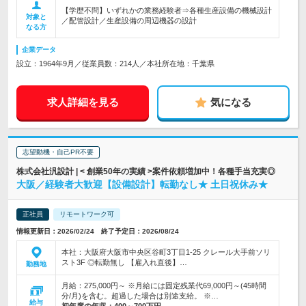
【学歴不問】いずれかの業務経験者⇒各種生産設備の機械設計
対象と
／配管設計／生産設備の周辺機器の設計
なる方
企業データ
設立：1964年9月／従業員数：214人／本社所在地：千葉県
求人詳細を見る
気になる
志望動機・自己PR不要
株式会社汎設計 | < 創業50年の実績 >案件依頼増加中！各種手当充実◎
大阪／経験者大歓迎【設備設計】転勤なし★ 土日祝休み★
正社員
リモートワーク可
情報更新日：2026/02/24 終了予定日：2026/08/24
本社：大阪府大阪市中央区谷町3丁目1‐25 クレール大手前ソリ
スト3F ◎転勤無し 【雇入れ直後】…
勤務地
月給：275,000円～ ※月給には固定残業代69,000円～(45時間
分/月)を含む。超過した場合は別途支給。 ※…
給与