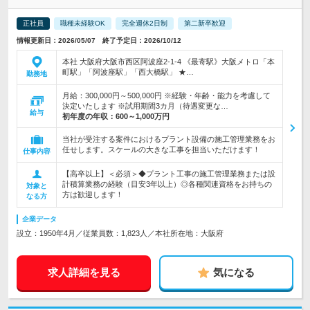
正社員
職種未経験OK
完全週休2日制
第二新卒歓迎
情報更新日：2026/05/07 終了予定日：2026/10/12
本社 大阪府大阪市西区阿波座2-1-4 《最寄駅》大阪メトロ「本
町駅」「阿波座駅」「西大橋駅」 ★…
勤務地
月給：300,000円～500,000円 ※経験・年齢・能力を考慮して
決定いたします ※試用期間3カ月（待遇変更な…
給与
初年度の年収：
600～1,000万円
当社が受注する案件におけるプラント設備の施工管理業務をお
任せします。スケールの大きな工事を担当いただけます！
仕事内容
【高卒以上】＜必須＞◆プラント工事の施工管理業務または設
計積算業務の経験（目安3年以上）◎各種関連資格をお持ちの
対象と
方は歓迎します！
なる方
企業データ
設立：1950年4月／従業員数：1,823人／本社所在地：大阪府
求人詳細を見る
気になる