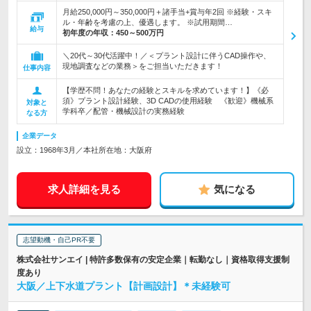
月給250,000円～350,000円＋諸手当+賞与年2回 ※経験・スキ
ル・年齢を考慮の上、優遇します。 ※試用期間…
給与
初年度の年収：
450～500万円
＼20代～30代活躍中！／＜プラント設計に伴うCAD操作や、
現地調査などの業務＞をご担当いただきます！
仕事内容
【学歴不問！あなたの経験とスキルを求めています！】《必
須》プラント設計経験、3D CADの使用経験 《歓迎》機械系
対象と
学科卒／配管・機械設計の実務経験
なる方
企業データ
設立：1968年3月／本社所在地：大阪府
求人詳細を見る
気になる
志望動機・自己PR不要
株式会社サンエイ | 特許多数保有の安定企業｜転勤なし｜資格取得支援制
度あり
大阪／上下水道プラント【計画設計】＊未経験可