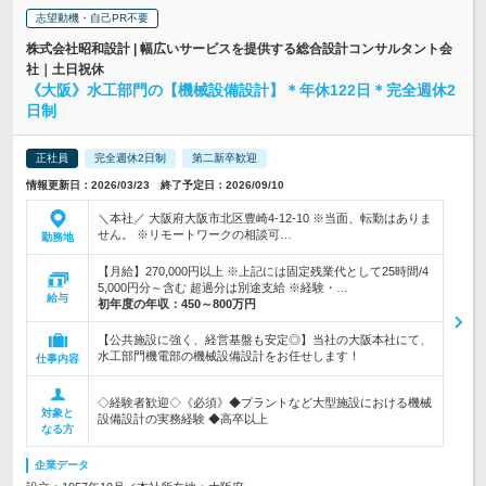
志望動機・自己PR不要
株式会社昭和設計 | 幅広いサービスを提供する総合設計コンサルタント会
社｜土日祝休
《大阪》水工部門の【機械設備設計】＊年休122日＊完全週休2
日制
正社員
完全週休2日制
第二新卒歓迎
情報更新日：2026/03/23 終了予定日：2026/09/10
＼本社／ 大阪府大阪市北区豊崎4-12-10 ※当面、転勤はありま
せん。 ※リモートワークの相談可…
勤務地
【月給】270,000円以上 ※上記には固定残業代として25時間/4
5,000円分～含む 超過分は別途支給 ※経験・…
給与
初年度の年収：
450～800万円
【公共施設に強く、経営基盤も安定◎】当社の大阪本社にて、
水工部門機電部の機械設備設計をお任せします！
仕事内容
◇経験者歓迎◇《必須》◆プラントなど大型施設における機械
対象と
設備設計の実務経験 ◆高卒以上
なる方
企業データ