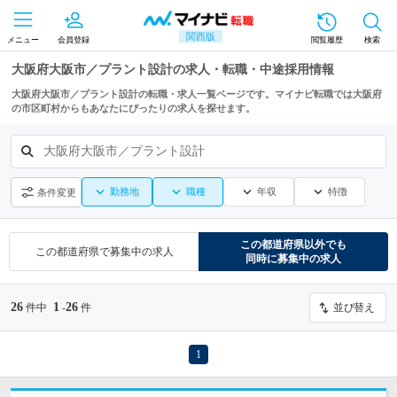
関西版
メニュー
会員登録
閲覧履歴
検索
大阪府大阪市／プラント設計の求人・転職・中途採用情報
大阪府大阪市／プラント設計の転職・求人一覧ページです。マイナビ転職では大阪府
の市区町村からもあなたにぴったりの求人を探せます。
大阪府大阪市／プラント設計
勤務地
職種
年収
特徴
条件変更
この都道府県
以外でも
この都道府県
で募集中の求人
同時に募集中の求人
26
1
26
件中
-
件
並び替え
1