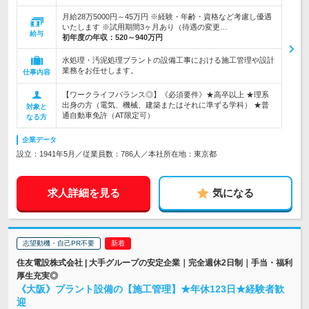
月給28万5000円～45万円 ※経験・年齢・資格など考慮し優遇
いたします ※試用期間3ヶ月あり（待遇の変更…
給与
初年度の年収：
520～940万円
水処理・汚泥処理プラントの設備工事における施工管理や設計
業務をお任せします。
仕事内容
【ワークライフバランス◎】《必須要件》★高卒以上 ★理系
出身の方（電気、機械、建築またはそれに準ずる学科） ★普
対象と
通自動車免許（AT限定可）
なる方
企業データ
設立：1941年5月／従業員数：786人／本社所在地：東京都
求人詳細を見る
気になる
志望動機・自己PR不要
住友電設株式会社 | 大手グループの安定企業｜完全週休2日制｜手当・福利
厚生充実◎
《大阪》プラント設備の【施工管理】★年休123日★経験者歓
迎