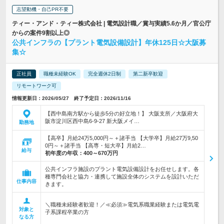
志望動機・自己PR不要
ティー・アンド・ティー株式会社 | 電気設計職／賞与実績5.6か月／官公庁
からの案件9割以上◎
公共インフラの【プラント電気設備設計】年休125日☆大阪募
集☆
正社員
職種未経験OK
完全週休2日制
第二新卒歓迎
リモートワーク可
情報更新日：2026/05/27 終了予定日：2026/11/16
【西中島南方駅から徒歩5分の好立地！】 大阪支所／大阪府大
阪市淀川区西中島6-9-27 新大阪メイ…
勤務地
【高卒】月給24万5,000円～＋諸手当 【大学卒】月給27万9,50
0円～＋諸手当 【高専・短大卒】月給2…
給与
初年度の年収：
400～670万円
公共インフラ施設のプラント電気設備設計をお任せします。各
種専門会社と協力・連携して施設全体のシステムを設計いただ
仕事内容
きます。
＼職種未経験者歓迎！／≪必須≫電気系職業経験または電気電
対象と
子系課程卒業の方
なる方