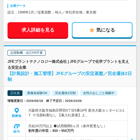
企業データ
設立：1998年1月／従業員数：46人／本社所在地：東京都
求人詳細を見る
気になる
志望動機・自己PR不要
JFEプラントテクノロジー株式会社 | JFEグループで化学プラントを支え
る安定企業
【計装設計・施工管理】JFEグループの安定基盤／完全週休2日
制
正社員
業種未経験OK
完全週休2日制
女性のおしごと掲載中
情報更新日：2026/06/18 終了予定日：2026/10/26
大阪府大阪市福島区野田6丁目5番16号 新光大阪センタービル1
Ｆ ※当面転勤なし 【雇入れ直後】上…
勤務地
月給24万円以上 ◆試用期間6ヵ月（条件変更なし）
初年度の年収：
450～950万円
給与