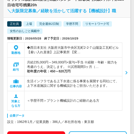
日/在宅可/残業20h
＼大阪限定募集／経験を活かして活躍する【機械設計】職
正社員
上場
完全週休2日制
学歴不問
リモートワーク可
女性のおしごと掲載中
情報更新日：2026/05/28 終了予定日：2026/10/29
◆西日本支社 大阪府大阪市中央区瓦町2-2-7 山陽染工瓦町ビル
【雇い入れ直後】上記事業所 【変…
勤務地
月給235,000円～349,000円+賞与+手当 ※経験・年齢・能力を
考慮のうえ、決定します。 ※試用期間3ヶ月（…
給与
初年度の年収：
450～820万円
生活インフラである上下水道に係る事業を展開する同社にて、
上下水道施設に関する機械設計をご担当いただきます。
仕事内容
＜学歴不問＞プラント機械設計のご経験のある方
対象と
なる方
企業データ
設立：1962年1月／従業員数：386人／本社所在地：東京都