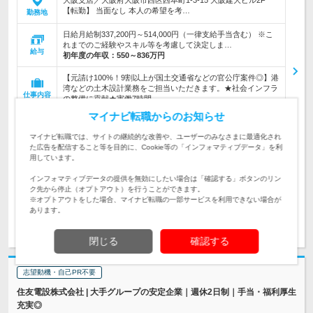
大阪支店／大阪府大阪市西区西本町1-3-15 大阪建大ビル2F
【転勤】 当面なし 本人の希望を考…
勤務地
日給月給制337,200円～514,000円（一律支給手当含む） ※こ
れまでのご経験やスキル等を考慮して決定しま…
給与
初年度の年収：
550～836万円
【元請け100%！9割以上が国土交通省などの官公庁案件◎】港
湾などの土木設計業務をご担当いただきます。★社会インフラ
仕事内容
の整備に貢献★実働7時間
マイナビ転職からのお知らせ
《いずれか必須》土木設計経験／技術士（建設部門）またはR
CCMの保有者★男女ともに育児休暇の取得実績あり★健康優
対象と
マイナビ転職では、サイトの継続的な改善や、ユーザーのみなさまに最適化され
良企業として「銀の認定」を取得！
なる方
た広告を配信すること等を目的に、Cookie等の「インフォマティブデータ」を利
用しています。
企業データ
インフォマティブデータの提供を無効にしたい場合は「確認する」ボタンのリン
設立：1960年10月／従業員数：195人／本社所在地：東京都
ク先から停止（オプトアウト）を行うことができます。
※オプトアウトをした場合、マイナビ転職の一部サービスを利用できない場合が
あります。
求人詳細を見る
気になる
閉じる
確認する
志望動機・自己PR不要
住友電設株式会社 | 大手グループの安定企業｜週休2日制｜手当・福利厚生
充実◎