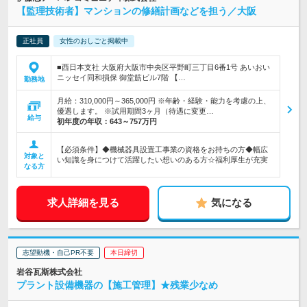
【監理技術者】マンションの修繕計画などを担う／大阪
正社員
女性のおしごと掲載中
■西日本支社 大阪府大阪市中央区平野町三丁目6番1号 あいおい
ニッセイ同和損保 御堂筋ビル7階 【…
勤務地
月給：310,000円～365,000円 ※年齢・経験・能力を考慮の上、
優遇します。 ※試用期間3ヶ月（待遇に変更…
給与
初年度の年収：
643～757万円
【必須条件】◆機械器具設置工事業の資格をお持ちの方◆幅広
対象と
い知識を身につけて活躍したい想いのある方☆福利厚生が充実
なる方
求人詳細を見る
気になる
志望動機・自己PR不要
本日締切
岩谷瓦斯株式会社
プラント設備機器の【施工管理】★残業少なめ