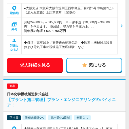
●大阪支店 大阪府大阪市淀川区西中島五丁目2番5号中島第2ビル
【雇入れ直後】上記事業所 【変更の…
勤務地
月給249,800円～315,600円 ※一律手当（20,000円～39,000
円）を含みます。 ※経験、能力等を考慮の上、…
給与
初年度の年収：
500～755万円
◆必須：高卒以上／要普通自動車免許 ◆歓迎：機械器具設置
対象と
および電気工事の現場施工管理経験 など
なる方
求人詳細を見る
気になる
日本化学機械製造株式会社
【プラント施工管理】プラントエンジニアリングのパイオニ
ア！
正社員
業種未経験OK
完全週休2日制
転勤なし
大阪府大阪市淀川区加島4丁目6番23号 【交通アクセス】 JR東