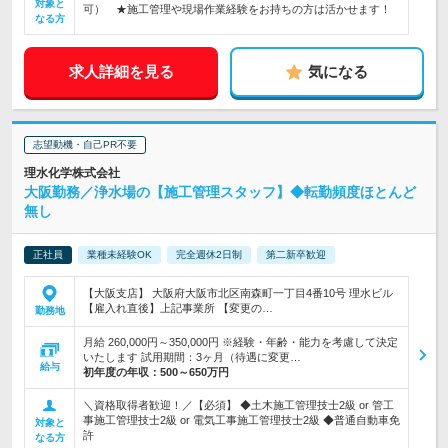
対象と
可） ★施工管理や現場作業経験をお持ちの方は活かせます！
なる方
求人詳細を見る
気になる
志望動機・自己PR不要
理水化学株式会社
大阪勤務／浄水場の【施工管理スタッフ】◆転勤頻度ほとんど
無し
正社員
業種未経験OK
完全週休2日制
第二新卒歓迎
【大阪支店】 大阪府大阪市北区南森町一丁目4番10号 理水ビル
【雇入れ直後】上記事業所 【変更の…
勤務地
月給 260,000円～350,000円 ※経験・年齢・能力を考慮して決定
いたします 試用期間：3ヶ月（待遇に変更…
給与
初年度の年収：
500～650万円
＼資格取得者歓迎！／【必須】 ◆土木施工管理技士2級 or 管工
事施工管理技士2級 or 電気工事施工管理技士2級 ◆普通自動車免
対象と
許
なる方