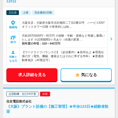
125日
正社員
上場
完全週休2日制
大阪支店：大阪府大阪市北区梅田二丁目2番22号 ハービスENT
オフィスタワー21階 ※将来的には転…
勤務地
月給28万5000円～45万円 ※経験・年齢・資格など考慮し優遇い
たします ※試用期間3ヶ月あり（待遇の変更…
給与
初年度の年収：
520～940万円
【ワークライフバランス◎】《必須要件》★高卒以上 ★理系出
身の方（電気、機械、建築またはそれに準ずる学科） ★普通自
対象と
動車免許（AT限定可）
なる方
求人詳細を見る
気になる
志望動機・自己PR不要
住友電設株式会社
《大阪》プラント設備の【施工管理】★年休123日★経験者歓
迎