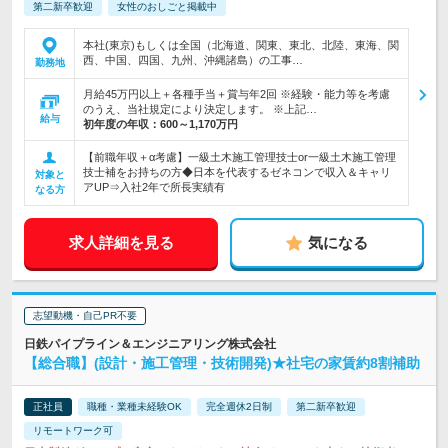
第二新卒歓迎
女性のおしごと掲載中
本社(東京)もしくは全国（北海道、関東、東北、北陸、東海、関
西、中国、四国、九州、沖縄諸島）の工事…
勤務地
月給45万円以上＋各種手当＋賞与年2回 ※経験・能力等を考慮
のうえ、当社規定により決定します。 ※上記…
給与
初年度の年収：
600～1,170万円
【前職年収＋α考慮】一級土木施工管理技士or一級土木施工管理
技士補をお持ちの方◆日本を代表するゼネコンで収入＆キャリ
対象と
アUP⇒入社2年で所長実績有
なる方
求人詳細を見る
気になる
志望動機・自己PR不要
日鉄パイプライン＆エンジニアリング株式会社
【総合職】(設計・施工管理・技術開発)★社宅の家賃約8割補助
正社員
職種・業種未経験OK
完全週休2日制
第二新卒歓迎
リモートワーク可