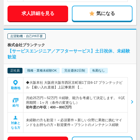
求人詳細を見る
気になる
志望動機・自己PR不要
株式会社プランテック
【サービスエンジニア／アフターサービス】土日祝休、未経験
歓迎
正社員
職種・業種未経験OK
完全週休2日制
転勤なし
◆大阪本社 大阪府大阪市西区京町堀1丁目6-17 プランテックビ
ル 【雇い入れ直後】上記事業所 【…
勤務地
月給25万円～52万円 ※経験、能力を考慮して決定します。 ※試
用期間：1ヶ月（条件の変更なし）
給与
初年度の年収：
400～800万円
未経験の方も歓迎！＜必須要件＞新しい分野に果敢に挑むマイ
対象と
ンドをお持ちの方＜歓迎要件＞プラントのメンテナンス経験
なる方