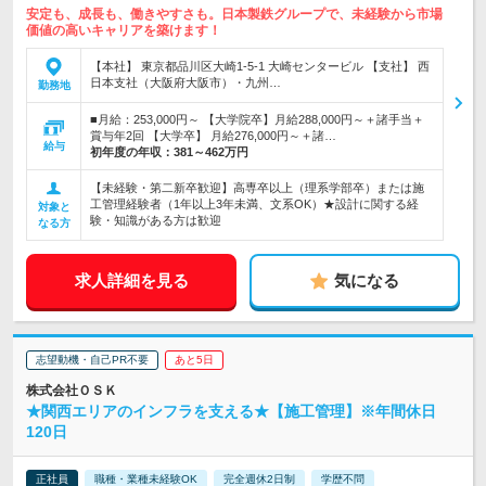
安定も、成長も、働きやすさも。日本製鉄グループで、未経験から市場
価値の高いキャリアを築けます！
【本社】 東京都品川区大崎1-5-1 大崎センタービル 【支社】 西
日本支社（大阪府大阪市）・九州…
勤務地
■月給：253,000円～ 【大学院卒】月給288,000円～＋諸手当＋
賞与年2回 【大学卒】 月給276,000円～＋諸…
給与
初年度の年収：
381～462万円
【未経験・第二新卒歓迎】高専卒以上（理系学部卒）または施
工管理経験者（1年以上3年未満、文系OK）★設計に関する経
対象と
験・知識がある方は歓迎
なる方
求人詳細を見る
気になる
志望動機・自己PR不要
あと5日
株式会社ＯＳＫ
★関西エリアのインフラを支える★【施工管理】※年間休日
120日
正社員
職種・業種未経験OK
完全週休2日制
学歴不問