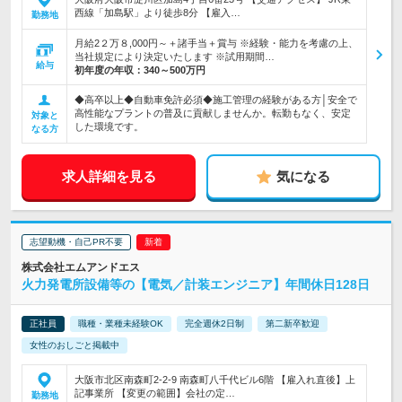
西線「加島駅」より徒歩8分 【雇入…
勤務地
月給2２万８,000円～＋諸手当＋賞与 ※経験・能力を考慮の上、
当社規定により決定いたします ※試用期間…
給与
初年度の年収：
340～500万円
◆高卒以上◆自動車免許必須◆施工管理の経験がある方│安全で
高性能なプラントの普及に貢献しませんか。転勤もなく、安定
対象と
した環境です。
なる方
求人詳細を見る
気になる
志望動機・自己PR不要
株式会社エムアンドエス
火力発電所設備等の【電気／計装エンジニア】年間休日128日
正社員
職種・業種未経験OK
完全週休2日制
第二新卒歓迎
女性のおしごと掲載中
大阪市北区南森町2-2-9 南森町八千代ビル6階 【雇入れ直後】上
記事業所 【変更の範囲】会社の定…
勤務地