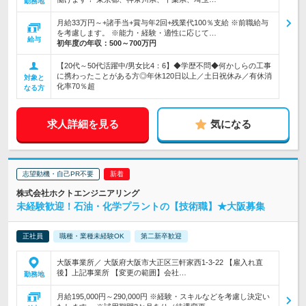
勤務地
月給33万円～+諸手当+賞与年2回+残業代100％支給 ※前職給与
を考慮します。 ※能力・経験・適性に応じて…
給与
初年度の年収：
500～700万円
【20代～50代活躍中/男女比4：6】◆学歴不問◆何かしらの工事
に携わったことがある方◎年休120日以上／土日祝休み／有休消
対象と
化率70％超
なる方
求人詳細を見る
気になる
志望動機・自己PR不要
株式会社ホクトエンジニアリング
未経験歓迎！石油・化学プラントの【技術職】★大阪募集
正社員
職種・業種未経験OK
第二新卒歓迎
大阪事業所／ 大阪府大阪市大正区三軒家西1-3-22 【雇入れ直
後】上記事業所 【変更の範囲】会社…
勤務地
月給195,000円～290,000円 ※経験・スキルなどを考慮し決定い