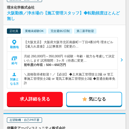
理水化学株式会社
大阪勤務／浄水場の【施工管理スタッフ】◆転勤頻度ほとんど
無し
正社員
業種未経験OK
完全週休2日制
第二新卒歓迎
【大阪支店】 大阪府大阪市北区南森町一丁目4番10号 理水ビル
【雇入れ直後】上記事業所 【変更の…
勤務地
月給 260,000円～350,000円 ※経験・年齢・能力を考慮して決定
いたします 試用期間：3ヶ月（待遇に変更…
給与
初年度の年収：
500～650万円
＼資格取得者歓迎！／【必須】 ◆土木施工管理技士2級 or 管工
事施工管理技士2級 or 電気工事施工管理技士2級 ◆普通自動車免
対象と
許
なる方
求人詳細を見る
気になる
志望動機・自己PR不要
伊藤忠アーバンコミュニティ株式会社