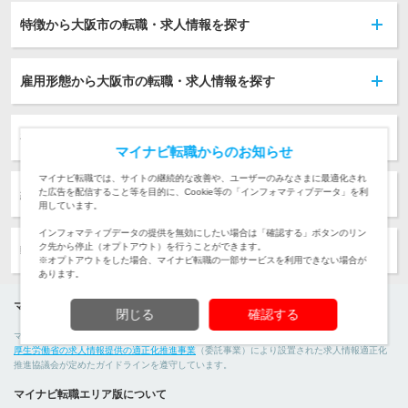
特徴から大阪市の転職・求人情報を探す
雇用形態から大阪市の転職・求人情報を探す
初年度年収から大阪市の転職・求人情報を探す
マイナビ転職からのお知らせ
マイナビ転職では、サイトの継続的な改善や、ユーザーのみなさまに最適化され
経験から大阪市の転職・求人情報を探す
た広告を配信すること等を目的に、Cookie等の「インフォマティブデータ」を利
用しています。
インフォマティブデータの提供を無効にしたい場合は「確認する」ボタンのリン
ク先から停止（オプトアウト）を行うことができます。
転職ノウハウ
※オプトアウトをした場合、マイナビ転職の一部サービスを利用できない場合が
あります。
マイナビ転職運営者情報
閉じる
確認する
マイナビ転職は
株式会社マイナビ
が運営する転職・求人情報サイトです。 マイナビ転職は、
厚生労働省の求人情報提供の適正化推進事業
（委託事業）により設置された求人情報適正化
推進協議会が定めたガイドラインを遵守しています。
マイナビ転職エリア版について