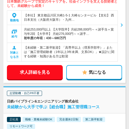
日本製鉄グループで安定のキャリアを。社会インフラを支える技術者と
して、未経験から成長！
【本社】 東京都品川区大崎1-5-1 大崎センタービル 【支社】 西
日本支社（大阪府大阪市）・九州…
勤務地
月給253,000円以上 【大学院卒】月給288,000円～＋諸手当＋賞
与年2回 【大学卒】 月給276,000円～＋諸手…
給与
初年度の年収：
430～680万円
【未経験・第二新卒歓迎】「高専卒以上（理系学部卒）」また
は「施工管理経験者（1年以上3年未満、文系OK）」★設計に関
対象と
する経験・知識がある方は歓迎
なる方
求人詳細を見る
気になる
志望動機・自己PR不要
日鉄パイプライン&エンジニアリング株式会社
未経験から大手で学ぶ【総合職】施工管理職コース
正社員
職種・業種未経験OK
完全週休2日制
第二新卒歓迎
リモートワーク可