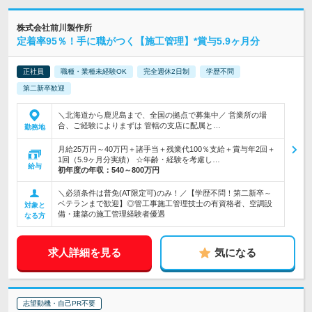
株式会社前川製作所
定着率95％！手に職がつく【施工管理】*賞与5.9ヶ月分
正社員
職種・業種未経験OK
完全週休2日制
学歴不問
第二新卒歓迎
＼北海道から鹿児島まで、全国の拠点で募集中／ 営業所の場
合、ご経験によりまずは 管轄の支店に配属と…
勤務地
月給25万円～40万円＋諸手当＋残業代100％支給＋賞与年2回＋
1回（5.9ヶ月分実績） ☆年齢・経験を考慮し…
給与
初年度の年収：
540～800万円
＼必須条件は普免(AT限定可)のみ！／【学歴不問！第二新卒～
ベテランまで歓迎】◎管工事施工管理技士の有資格者、空調設
対象と
備・建築の施工管理経験者優遇
なる方
求人詳細を見る
気になる
志望動機・自己PR不要