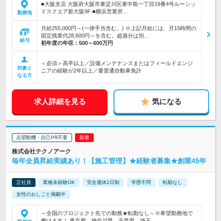
■大阪支店 大阪府大阪市東淀川区東中島一丁目19番4号ルーシッ
ドスクエア新大阪9F ■横浜営業所…
勤務地
月給255,000円～(一律手当含む。) ※上記月給には、月15時間の
固定残業代28,600円～を含む。超過分は別…
給与
初年度の年収：
500～600万円
＜必須＞高卒以上／設備メンテナンスまたはフィールドエンジ
対象と
ニアの経験が2年以上／要普通自動車免許
なる方
求人詳細を見る
気になる
志望動機・自己PR不要
株式会社テクノアーク
毎年全員昇給実績あり！【施工管理】★経験者募集★創業45年
正社員
業種未経験OK
完全週休2日制
学歴不問
転勤なし
女性のおしごと掲載中
～全国のプロジェクト先での勤務★転勤なし～※希望勤務地で
働けます！ 東京都、神奈川県、千葉県、埼玉…