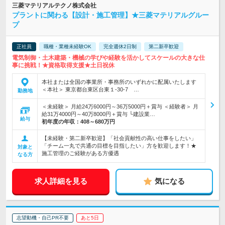
三菱マテリアルテクノ株式会社
プラントに関わる【設計・施工管理】★三菱マテリアルグルー
プ
正社員
職種・業種未経験OK
完全週休2日制
第二新卒歓迎
電気制御・土木建築・機械の学びや経験を活かしてスケールの大きな仕
事に挑戦！★資格取得支援★土日祝休
本社または全国の事業所・事務所のいずれかに配属いたします
＜本社＞ 東京都台東区台東１-30-7 …
勤務地
＜未経験＞ 月給24万6000円～36万5000円＋賞与 ＜経験者＞ 月
給31万4000円～40万8000円＋賞与 └建設業…
給与
初年度の年収：
408～680万円
【未経験・第二新卒歓迎】「社会貢献性の高い仕事をしたい」
「チーム一丸で共通の目標を目指したい」方を歓迎します！★
対象と
施工管理のご経験がある方優遇
なる方
求人詳細を見る
気になる
志望動機・自己PR不要
あと5日