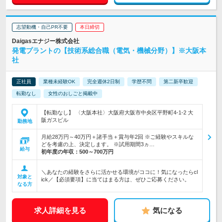
志望動機・自己PR不要
本日締切
Daigasエナジー株式会社
発電プラントの【技術系総合職（電気・機械分野）】※大阪本
社
正社員
業種未経験OK
完全週休2日制
学歴不問
第二新卒歓迎
転勤なし
女性のおしごと掲載中
【転勤なし】 〈大阪本社〉大阪府大阪市中央区平野町4-1-2 大
阪ガスビル
勤務地
月給28万円～40万円＋諸手当＋賞与年2回 ※ご経験やスキルな
どを考慮の上、決定します。 ※試用期間3ヵ…
給与
初年度の年収：
500～700万円
＼あなたの経験をさらに活かせる環境がココに！気になったらcl
対象と
ick／【必須要項】に当てはまる方は、ぜひご応募ください。
なる方
求人詳細を見る
気になる