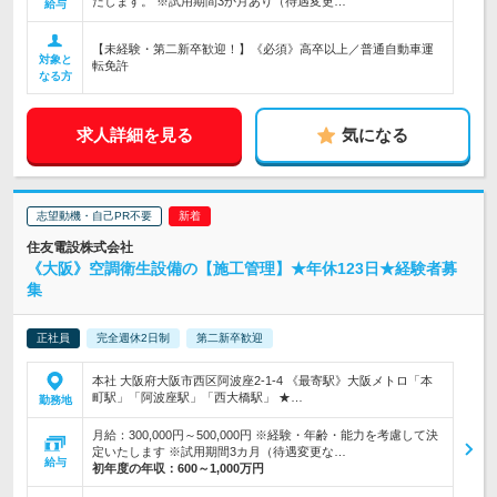
たします。 ※試用期間3か月あり（待遇変更…
給与
【未経験・第二新卒歓迎！】《必須》高卒以上／普通自動車運
対象と
転免許
なる方
求人詳細を見る
気になる
志望動機・自己PR不要
住友電設株式会社
《大阪》空調衛生設備の【施工管理】★年休123日★経験者募
集
正社員
完全週休2日制
第二新卒歓迎
本社 大阪府大阪市西区阿波座2-1-4 《最寄駅》大阪メトロ「本
町駅」「阿波座駅」「西大橋駅」 ★…
勤務地
月給：300,000円～500,000円 ※経験・年齢・能力を考慮して決
定いたします ※試用期間3カ月（待遇変更な…
給与
初年度の年収：
600～1,000万円