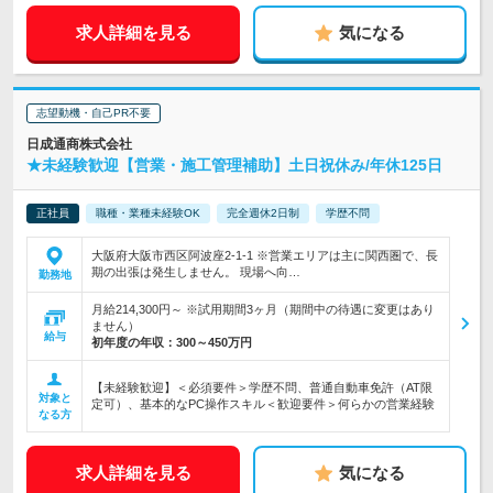
求人詳細を見る
気になる
志望動機・自己PR不要
日成通商株式会社
★未経験歓迎【営業・施工管理補助】土日祝休み/年休125日
正社員
職種・業種未経験OK
完全週休2日制
学歴不問
大阪府大阪市西区阿波座2-1-1 ※営業エリアは主に関西圏で、長
期の出張は発生しません。 現場へ向…
勤務地
月給214,300円～ ※試用期間3ヶ月（期間中の待遇に変更はあり
ません）
給与
初年度の年収：
300～450万円
【未経験歓迎】＜必須要件＞学歴不問、普通自動車免許（AT限
対象と
定可）、基本的なPC操作スキル＜歓迎要件＞何らかの営業経験
なる方
求人詳細を見る
気になる