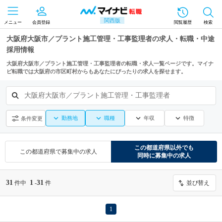
関西版
メニュー
会員登録
閲覧履歴
検索
大阪府大阪市／プラント施工管理・工事監理者の求人・転職・中途
採用情報
大阪府大阪市／プラント施工管理・工事監理者の転職・求人一覧ページです。マイナ
ビ転職では大阪府の市区町村からもあなたにぴったりの求人を探せます。
大阪府大阪市／プラント施工管理・工事監理者
勤務地
職種
年収
特徴
条件変更
この都道府県
以外でも
この都道府県
で募集中の求人
同時に募集中の求人
31
1
31
件中
-
件
並び替え
1