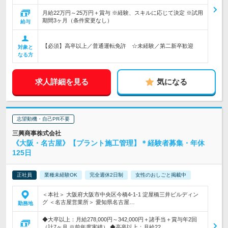
月給22万円～25万円＋賞与 ※経験、スキルに応じて決定 ※試用
期間3ヶ月（条件変更なし）
給与
【必須】高卒以上／普通運転免許 ☆未経験／第二新卒歓迎
対象と
なる方
求人詳細を見る
気になる
志望動機・自己PR不要
三興商事株式会社
《大阪・名古屋》【プラント施工管理】＊経験者募集・年休
125日
正社員
業種未経験OK
完全週休2日制
女性のおしごと掲載中
＜本社＞ 大阪府大阪市中央区今橋4-1-1 淀屋橋三井ビルディン
グ ＜名古屋営業所＞ 愛知県名古屋…
勤務地
◆大卒以上：月給278,000円～342,000円＋諸手当＋賞与年2回
（計7ヶ月 ※前年度実績） ◆高卒以上：月給22…