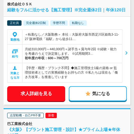
株式会社ＯＳＫ
経験をフルに活かせる【施工管理】※完全週休2日｜年休120日
正社員
完全週休2日制
学歴不問
転勤なし
＜転勤なし／大阪勤務＞ 本社：大阪府大阪市西淀川区姫島3-11-
27 阪神電鉄「福駅」から徒歩11…
勤務地
月給310,000円～440,000円＋諸手当＋賞与年2回 ※経験・能力
を考慮のうえで決定致します。 ※試用期間3…
給与
初年度の年収：
600～700万円
【学歴・職歴・ブランク不問】◆施工管理技士1級の資格 or 監
理技術者としての実務経験をお持ちの方 ※私たちは現在も「働
対象と
き方改革」を推進しています
なる方
求人詳細を見る
気になる
志望動機・自己PR不要
巴工業株式会社
《大阪》【プラント施工管理・設計】★プライム上場★年休