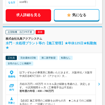
xcel等）
なる方
求人詳細を見る
気になる
志望動機・自己PR不要
株式会社丸島アクアシステム
水門・水処理プラント等の【施工管理】★年休125日★転勤無
★
正社員
完全週休2日制
第二新卒歓迎
転勤なし
女性のおしごと掲載中
以下いずれかの事業所に勤務いただきます。 大阪本社／大阪市
中央区谷町5丁目3－17 《アクセス》大…
勤務地
月給21万円～43万円 ※スキル及び経験を考慮の上、決定しま
す。 ※試用期間６ヶ月（工事職手当は不支給）
給与
初年度の年収：
430～780万円
【必須】施工管理のご経験をお持ちの方 ★これまでのご経験
対象と
を活かして、ご活躍ください！