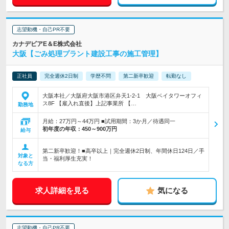
志望動機・自己PR不要
カナデビアE＆E株式会社
大阪【ごみ処理プラント建設工事の施工管理】
正社員
完全週休2日制
学歴不問
第二新卒歓迎
転勤なし
大阪本社／大阪府大阪市港区弁天1-2-1 大阪ベイタワーオフィ
ス8F 【雇入れ直後】上記事業所 【…
勤務地
月給：27万円～44万円 ■試用期間：3か月／待遇同一
初年度の年収：
450～900万円
給与
第二新卒歓迎！■高卒以上｜完全週休2日制、年間休日124日／手
対象と
当・福利厚生充実！
なる方
求人詳細を見る
気になる
志望動機・自己PR不要