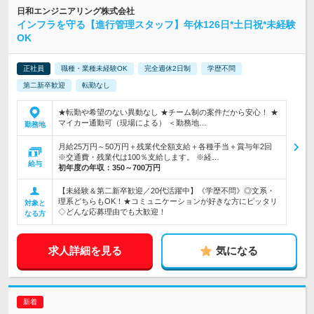
日和エンジニアリング株式会社
インフラを守る【進行管理スタッフ】年休126日*土日祝*未経験
OK
正社員
職種・業種未経験OK
完全週休2日制
学歴不問
第二新卒歓迎
転勤なし
★転勤や希望のない異動なし ★チーム制の案件だから安心！ ★
マイカー通勤可（現場による） ＜勤務地…
勤務地
月給25万円～50万円＋残業代全額支給＋各種手当＋賞与年2回
※交通費・残業代は100％支給します。 ※経…
給与
初年度の年収：
350～700万円
【未経験＆第二新卒歓迎／20代活躍中】《学歴不問》◎文系・
理系どちらもOK！★コミュニケーションが好きな方にピッタリ
対象と
◇どんな応募理由でも大歓迎！
なる方
求人詳細を見る
気になる