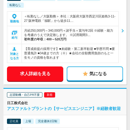
転勤なし
＜転勤なし／大阪勤務＞ 本社：大阪府大阪市西淀川区姫島3-11-
27 阪神電鉄「福駅」から徒歩11…
勤務地
月給250,000円～340,000円＋諸手当＋賞与年2回 ※経験・能力
を考慮のうえで決定致します。 ※試用期間3…
給与
初年度の年収：
400～520万円
【育成前提の採用です】■未経験・第二新卒歓迎 ■学歴不問 ■要
普通免許 ■34歳までの方（※）★会社の全額費用負担のもと一
対象と
生モノの資格を取れます
なる方
求人詳細を見る
気になる
志望動機・自己PR不要
日工株式会社
アスファルトプラントの【サービスエンジニア】※経験者歓迎
正社員
上場
完全週休2日制