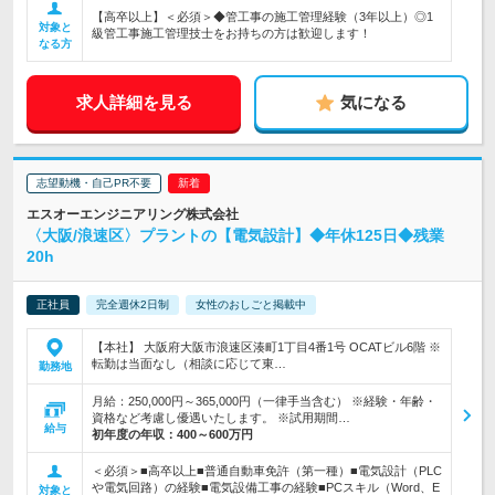
【高卒以上】＜必須＞◆管工事の施工管理経験（3年以上）◎1
対象と
級管工事施工管理技士をお持ちの方は歓迎します！
なる方
求人詳細を見る
気になる
志望動機・自己PR不要
エスオーエンジニアリング株式会社
〈大阪/浪速区〉プラントの【電気設計】◆年休125日◆残業
20h
正社員
完全週休2日制
女性のおしごと掲載中
【本社】 大阪府大阪市浪速区湊町1丁目4番1号 OCATビル6階 ※
転勤は当面なし（相談に応じて東…
勤務地
月給：250,000円～365,000円（一律手当含む） ※経験・年齢・
資格など考慮し優遇いたします。 ※試用期間…
給与
初年度の年収：
400～600万円
＜必須＞■高卒以上■普通自動車免許（第一種）■電気設計（PLC
や電気回路）の経験■電気設備工事の経験■PCスキル（Word、E
対象と