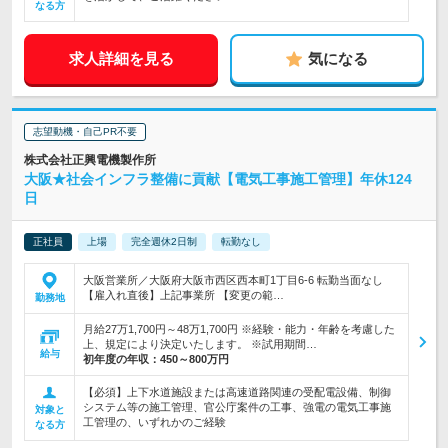
なる方
求人詳細を見る
気になる
志望動機・自己PR不要
株式会社正興電機製作所
大阪★社会インフラ整備に貢献【電気工事施工管理】年休124
日
正社員
上場
完全週休2日制
転勤なし
大阪営業所／大阪府大阪市西区西本町1丁目6-6 転勤当面なし
【雇入れ直後】上記事業所 【変更の範…
勤務地
月給27万1,700円～48万1,700円 ※経験・能力・年齢を考慮した
上、規定により決定いたします。 ※試用期間…
給与
初年度の年収：
450～800万円
【必須】上下水道施設または高速道路関連の受配電設備、制御
システム等の施工管理、官公庁案件の工事、強電の電気工事施
対象と
工管理の、いずれかのご経験
なる方