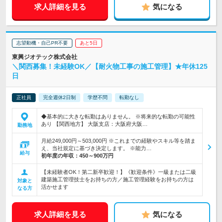
求人詳細を見る
気になる
志望動機・自己PR不要
あと5日
東興ジオテック株式会社
＼関西募集！未経験OK／【耐火物工事の施工管理】★年休125
日
正社員
完全週休2日制
学歴不問
転勤なし
◆基本的に大きな転勤はありません。 ※将来的な転勤の可能性
あり 【関西地方】 大阪支店：大阪府大阪…
勤務地
月給249,000円～503,000円 ※これまでの経験やスキル等を踏ま
え、当社規定に基づき決定します。 ※能力…
給与
初年度の年収：
450～900万円
【未経験者OK！第二新卒歓迎！】《歓迎条件》一級または二級
建築施工管理技士をお持ちの方／施工管理経験をお持ちの方は
対象と
活かせます
なる方
求人詳細を見る
気になる