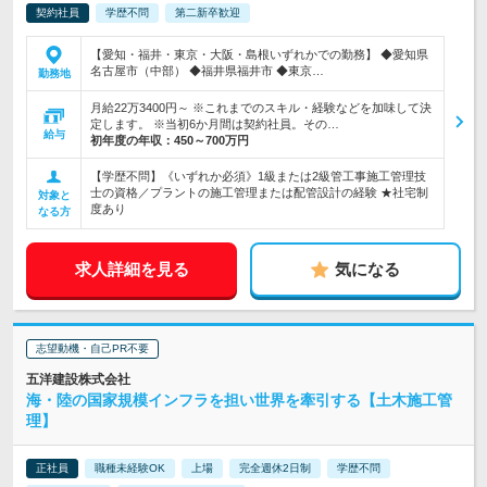
契約社員
学歴不問
第二新卒歓迎
【愛知・福井・東京・大阪・島根いずれかでの勤務】 ◆愛知県
名古屋市（中部） ◆福井県福井市 ◆東京…
勤務地
月給22万3400円～ ※これまでのスキル・経験などを加味して決
定します。 ※当初6か月間は契約社員。その…
給与
初年度の年収：
450～700万円
【学歴不問】《いずれか必須》1級または2級管工事施工管理技
士の資格／プラントの施工管理または配管設計の経験 ★社宅制
対象と
度あり
なる方
求人詳細を見る
気になる
志望動機・自己PR不要
五洋建設株式会社
海・陸の国家規模インフラを担い世界を牽引する【土木施工管
理】
正社員
職種未経験OK
上場
完全週休2日制
学歴不問