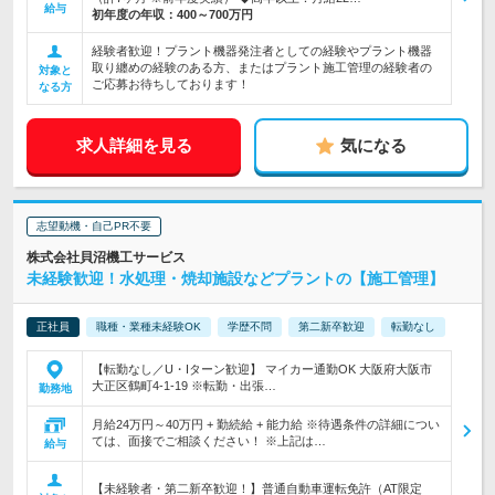
給与
初年度の年収：
400～700万円
経験者歓迎！プラント機器発注者としての経験やプラント機器
取り纏めの経験のある方、またはプラント施工管理の経験者の
対象と
ご応募お待ちしております！
なる方
求人詳細を見る
気になる
志望動機・自己PR不要
株式会社貝沼機工サービス
未経験歓迎！水処理・焼却施設などプラントの【施工管理】
正社員
職種・業種未経験OK
学歴不問
第二新卒歓迎
転勤なし
【転勤なし／U・Iターン歓迎】 マイカー通勤OK 大阪府大阪市
大正区鶴町4-1-19 ※転勤・出張…
勤務地
月給24万円～40万円 + 勤続給 + 能力給 ※待遇条件の詳細につい
ては、面接でご相談ください！ ※上記は…
給与
【未経験者・第二新卒歓迎！】普通自動車運転免許（AT限定