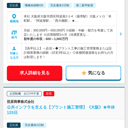
正社員
職種未経験OK
完全週休2日制
第二新卒歓迎
本社 大阪府大阪市西区阿波座2-1-4 《最寄駅》大阪メトロ「本
町駅」「阿波座駅」「西大橋駅」 ★…
勤務地
月給：300,000円～500,000円 ※経験・年齢・能力を考慮して決
定いたします ※試用期間3カ月（待遇変更な…
給与
初年度の年収：
600～1,000万円
【高卒以上】＜必須＞◆プラント工事の施工管理業務または設
計積算業務の経験（目安3年以上）◎各種関連資格をお持ちの方
対象と
は歓迎します！
なる方
求人詳細を見る
気になる
志望動機・自己PR不要
荏原商事株式会社
公共インフラを支える【プラント施工管理】《大阪》★年休
125日
正社員
完全週休2日制