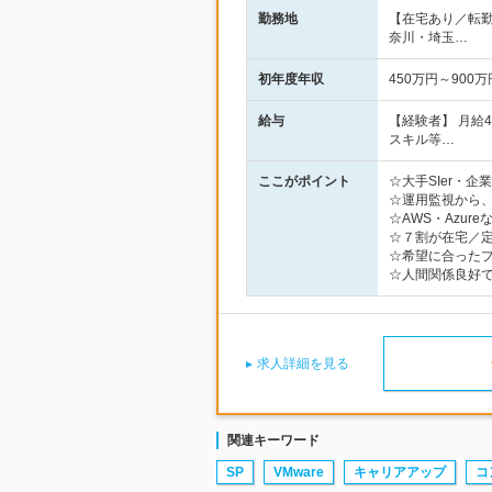
勤務地
【在宅あり／転
奈川・埼玉…
初年度年収
450万円～900万
給与
【経験者】 月給
スキル等…
ここがポイント
☆大手SIer・
☆運用監視から、
☆AWS・Azu
☆７割が在宅／定
☆希望に合った
☆人間関係良好
求人詳細を見る
関連キーワード
SP
VMware
キャリアアップ
コ