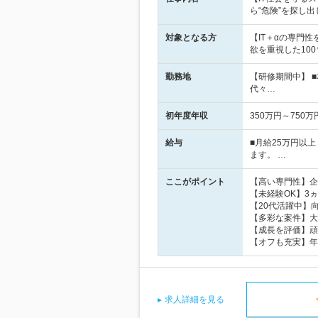
ら“危険”を探し
対象となる方
【IT＋αの専門
欲を重視した10
勤務地
【研修期間中】 
代々…
初年度年収
350万円～750万
給与
■月給25万円以
ます。 …
ここがポイント
【高い専門性】企
【未経験OK】3
【20代活躍中】
【多彩な案件】大
【成長を評価】頑
【オフも充実】年
求人詳細を見る