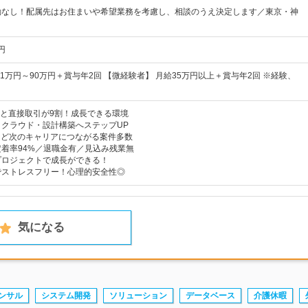
勤なし！配属先はお住まいや希望業務を考慮し、相談のうえ決定します／東京・神
円
41万円～90万円＋賞与年2回 【微経験者】 月給35万円以上＋賞与年2回 ※経験、
企業と直接取引が9割！成長できる環境
クラウド・設計構築へステップUP
reなど次のキャリアにつながる案件多数
着率94%／退職金有／見込み残業無
プロジェクトで成長ができる！
でストレスフリー！心理的安全性◎
気になる
ンサル
システム開発
ソリューション
データベース
介護休暇