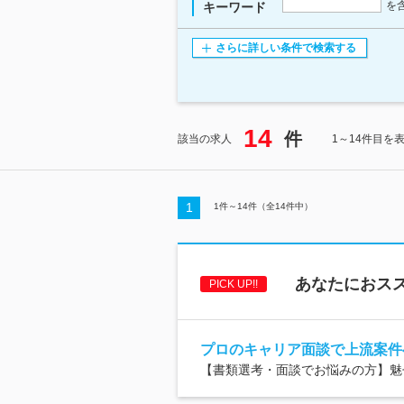
を
キーワード
さらに詳しい条件で検索する
14
件
該当の求人
1～14件目を
1
1
件～
14
件（全
14
件中）
あなたにおスス
PICK UP!!
プロのキャリア面談で上流案件
【書類選考・面談でお悩みの方】魅せ