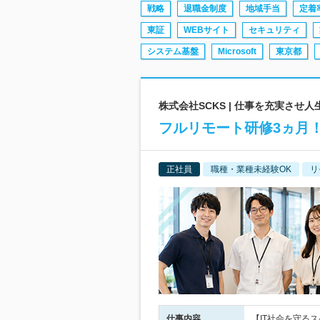
戦略
退職金制度
地域手当
定着
東証
WEBサイト
セキュリティ
システム基盤
Microsoft
東京都
株式会社SCKS | 仕事を充実させ
フルリモート研修3ヵ月
正社員
職種・業種未経験OK
リ
仕事内容
【IT社会を守る