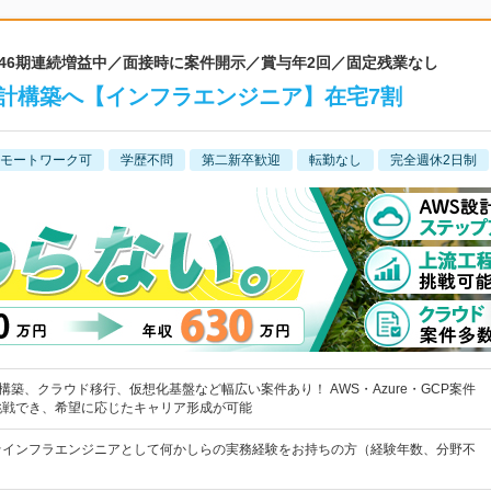
 46期連続増益中／面接時に案件開示／賞与年2回／固定残業なし
計構築へ【インフラエンジニア】在宅7割
モートワーク可
学歴不問
第二新卒歓迎
転勤なし
完全週休2日制
構築、クラウド移行、仮想化基盤など幅広い案件あり！ AWS・Azure・GCP案件
挑戦でき、希望に応じたキャリア形成が可能
★インフラエンジニアとして何かしらの実務経験をお持ちの方（経験年数、分野不