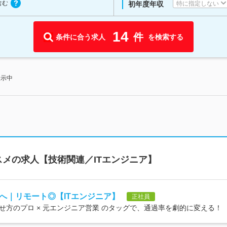
含む
特に指定しない
初年度年収
14
件
条件に合う求人
を検索する
表示中
メの求人【技術関連／ITエンジニア】
へ｜リモート◎【ITエンジニア】
正社員
方のプロ × 元エンジニア営業 のタッグで、通過率を劇的に変える！