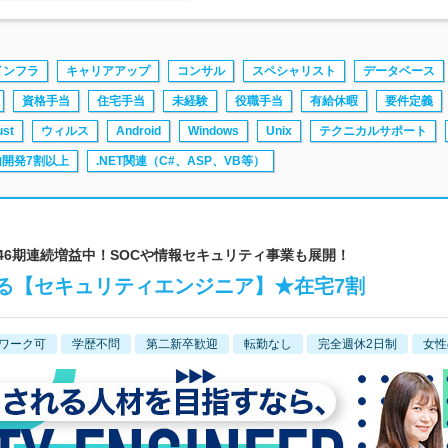
インフラ
キャリアアップ
コンサル
スペシャリスト
データベース
資格手当
住宅手当
未経験
役職手当
有給休暇
要件定義
ust
ウィルス
Android
Windows
Unix
テクニカルサポート
内開発7割以上
.NET関連（C#、ASP、VB等）
 46期連続増益中！SOCや情報セキュリティ事業も展開！
る【セキュリティエンジニア】★在宅7割
ワーク可
学歴不問
第二新卒歓迎
転勤なし
完全週休2日制
女性