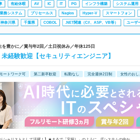
率
有給休暇
AV
IC
IT
PG
インフラ構築
システム運用
業務システム
プリセールス
Nagios
Hyper-V
スマートフォン
神奈川県
千葉県
COBOL
.NET関連（C#、ASP、VB等）
ユーザ
人生を豊かに／賞与年2回／土日祝休み／年休125日
！未経験歓迎【セキュリティエンジニア】
モートワーク可
第二新卒歓迎
転勤なし
完全週休2日制
女性のおし
スペシャリストとして活躍！】★まるで「宝探し」のように、ITシステムの中か