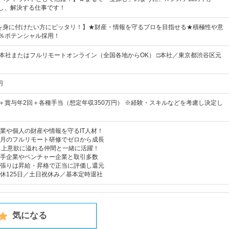
出し、解決する仕事です！
性を身に付けたい方にピッタリ！】★財産・情報を守るプロを目指せる★積極性や意
0％ポテンシャル採用！
■本社またはフルリモートオンライン（全国各地からOK） □本社／東京都渋谷区元
円
上＋賞与年2回＋各種手当（想定年収350万円） ※経験・スキルなどを考慮し決定し
業や個人の財産や情報を守るIT人材！
ヵ月のフルリモート研修でゼロから成長
向上意欲に溢れる仲間と一緒に活躍！
手企業やベンチャー企業と取引多数
張りは昇給・昇格で正当に評価し還元
休125日／土日祝休み／基本定時退社
気になる