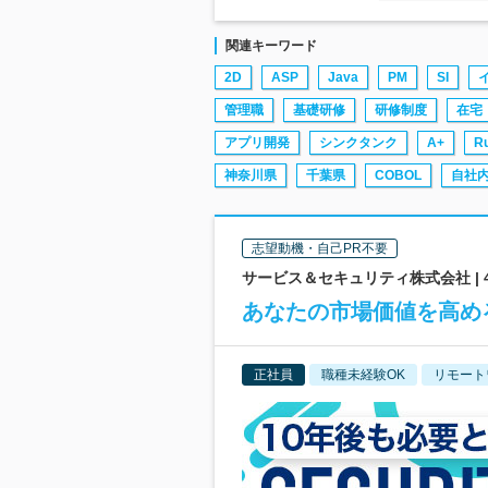
関連キーワード
2D
ASP
Java
PM
SI
管理職
基礎研修
研修制度
在宅
アプリ開発
シンクタンク
A+
R
神奈川県
千葉県
COBOL
自社
志望動機・自己PR不要
サービス＆セキュリティ株式会社 |
あなたの市場価値を高め
正社員
職種未経験OK
リモート