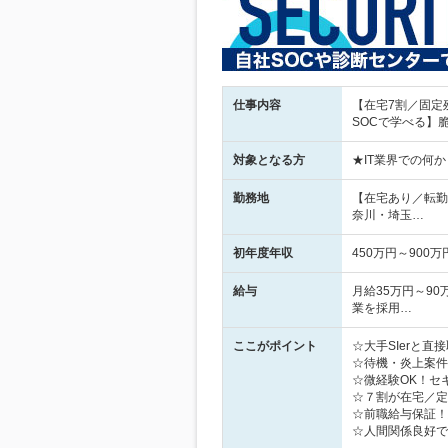
仕事内容
【在宅7割／固定
SOCで学べる】
対象となる方
★IT業界での何
勤務地
【在宅あり／転勤
奈川・埼玉…
初年度年収
450万円～900万
給与
月給35万円～9
業を採用…
ここがポイント
☆大手SIerと
☆待機・炎上案件
☆微経験OK！セ
☆７割が在宅／定
☆前職給与保証！
☆人間関係良好で