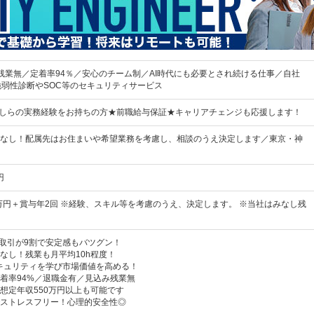
残業無／定着率94％／安心のチーム制／AI時代にも必要とされ続ける仕事／自社
脆弱性診断やSOC等のセキュリティサービス
かしらの実務経験をお持ちの方★前職給与保証★キャリアチェンジも応援します！
なし！配属先はお住まいや希望業務を考慮し、相談のうえ決定します／東京・神
円
0万円＋賞与年2回 ※経験、スキル等を考慮のうえ、決定します。 ※当社はみなし残
直接取引が9割で安定感もバツグン！
なし！残業も月平均10h程度！
キュリティを学び市場価値を高める！
着率94%／退職金有／見込み残業無
想定年収550万円以上も可能です
ストレスフリー！心理的安全性◎