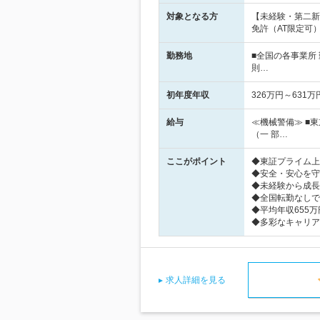
対象となる方
【未経験・第二新
免許（AT限定可
勤務地
■全国の各事業所
則…
初年度年収
326万円～631万
給与
≪機械警備≫ ■
（一 部…
ここがポイント
◆東証プライム上
◆安全・安心を守
◆未経験から成長
◆全国転勤なしで
◆平均年収655
◆多彩なキャリア
求人詳細を見る