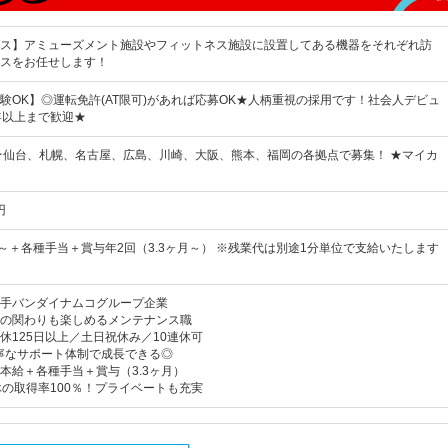
ス】アミューズメント施設やフィットネス施設に設置してある機器をそれぞれ訪
スをお任せします！
験OK】◎運転免許(AT限可)があれば応募OK★人柄重視の採用です！社会人デビュ
年以上まで歓迎★
★仙台、札幌、名古屋、広島、川崎、大阪、熊本、福岡の各拠点で募集！ ★マイカ
円
0円～＋各種手当＋賞与年2回（3.3ヶ月～） ※残業代は別途1分単位で支給いたします
手バンダイナムコグループ企業
の関わりも楽しめるメンテナンス職
休125日以上／土日祝休み／10連休可
寧なサポート体制で成長できる◎
本給＋各種手当＋賞与（3.3ヶ月）
休の取得率100％！プライベートも充実