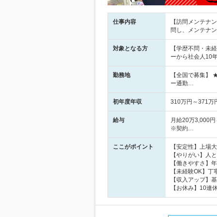
仕事内容
【訪問メンテナン
問し、メンテナン
対象となる方
【学歴不問・未経
ーから社会人10
勤務地
【全国で募集】 
ー通勤…
初年度年収
310万円～371万
給与
月給20万3,00
※契約…
ここがポイント
【安定性】上場大
【やりがい】人と
【働きやすさ】年
【未経験OK】丁
【収入アップ】基
【お休み】10連