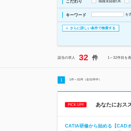
こだわり
職種未経験OK
を
キーワード
さらに詳しい条件で検索する
32
件
該当の求人
1～32件目を
1
1
件～
32
件（全
32
件中）
あなたにおス
PICK UP!!
CATIA研修から始める【CAD