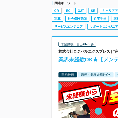
関連キーワード
CR
EC
OJT
SE
キャリアア
写真
社会保険完備
住宅手当
正
サービスエンジニア
サポートエンジニ
志望動機・自己PR不要
株式会社ロジパルエクスプレス | *完
業界未経験OK★【メンテ
契約社員
職種・業種未経験OK