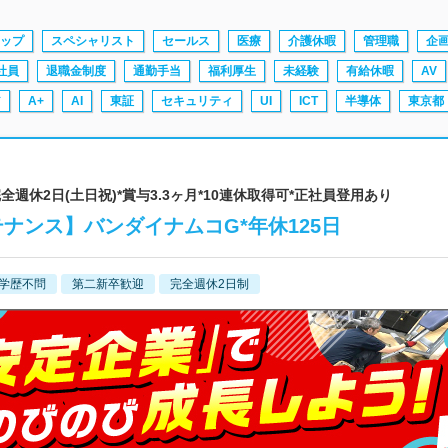
ップ
スペシャリスト
セールス
医療
介護休暇
管理職
企
社員
退職金制度
通勤手当
福利厚生
未経験
有給休暇
AV
ア
A+
AI
東証
セキュリティ
UI
ICT
半導体
東京都
全週休2日(土日祝)*賞与3.3ヶ月*10連休取得可*正社員登用あり
ナンス】バンダイナムコG*年休125日
学歴不問
第二新卒歓迎
完全週休2日制