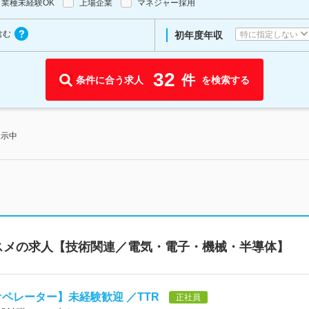
業種未経験OK
上場企業
マネジャー採用
含む
特に指定しない
初年度年収
32
件
条件に合う求人
を検索する
表示中
スメの求人【技術関連／電気・電子・機械・半導体】
オペレーター】未経験歓迎 ／TTR
正社員