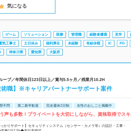
気になる
ゲーム
ソリューション
医療
管理職
経験者優遇
見学
電気工事士
土日休み
福利厚生
未経験
有給休暇
IC
PG
体
神奈川県
愛知県
大阪府
ループ／年間休日123日以上／賞与5.5ヶ月／残業月10.2H
技術職】※キャリアパートナーサポート案件
歴不問
第二新卒歓迎
完全週休2日制
女性のおしごと掲載中
う声も多数！プライベートを大切にしながら、資格取得でスキ
っかりサポート】セキュリティシステム（センサー・カメラ等）の設計・工事・
実働1日7.5h◆直行直帰可