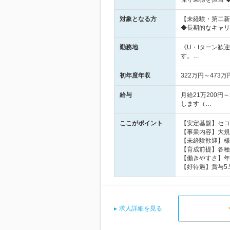
対象となる方
【未経験・第二新
◆長期的なキャリ
勤務地
《U・Iターン歓
す。…
初年度年収
322万円～473万
給与
月給21万200円
します（…
ここがポイント
【安定基盤】セコ
【事業内容】大規
【未経験歓迎】様
【育成前提】各種
【働きやすさ】年休1
【好待遇】賞与5.
求人詳細を見る