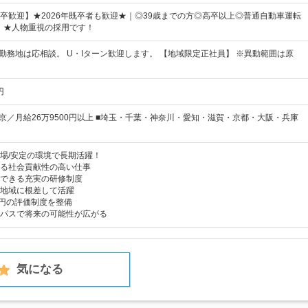
卒歓迎】★2026年既卒者も歓迎★｜◎39歳までの方◎高卒以上◎普通自動車運転
） ★人物重視の採用です！
 勤務地は応相談。 U・Iターン歓迎します。 【地域限定正社員】 ※異動範囲は原
円
東京／月給26万9500円以上 ■埼玉・千葉・神奈川・愛知・滋賀・京都・大阪・兵庫
場/安定の環境で長期活躍！
る社会貢献性の高い仕事
できる充実の研修制度
地域に根差して活躍
万円の評価制度を整備
パスで将来の可能性が広がる
気になる