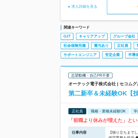
求人詳細を見る
関連キーワード
OJT
キャリアアップ
グループ会社
社会保険完備
賞与あり
正社員
サポートエンジニア
安定企業
半導
志望動機・自己PR不要
オーテック電子株式会社 | セコムグ
第二新卒＆未経験OK【
正社員
職種・業種未経験OK
学
「前職より休みが増えた」とい
仕事内容
【独り立ちまでし
保守業務を担当 ◆