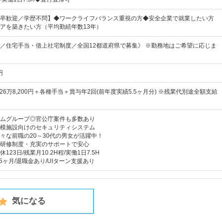
卒歓迎／学歴不問】◆ワークライフバランス重視の方◆安全企業で就業したい方
アを築きたい方（平均勤続年数13年）
迎／住宅手当・借上社宅制度／全国12都道府県で募集》 ※勤務地はご希望に応じま
円
～26万8,200円＋各種手当＋賞与年2回(前年度実績5.5ヶ月分) ※残業代別途全額支給
ムグループ◎官公庁案件も多数あり
模施設向けのセキュリティシステム
々な前職の20～30代の男女が活躍中！
研修制度・充実のサポートで安心
23日/残業月10.2H程/実働1日7.5H
5ヶ月/退職金あり/UIターン支援あり
気になる